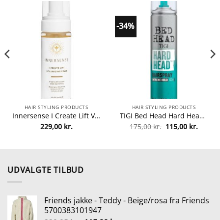
-34%
HAIR STYLING PRODUCTS
HAIR STYLING PRODUCTS
Innersense I Create Lift Volumizing Foam 177 ml fra Innersense
TIGI Bed Head Hard Head 385 ml fra TIGI
Den
Den
229,00
kr.
175,00
kr.
115,00
kr.
lle
oprindelige
aktuel
pris
pris
var:
er:
0 kr..
175,00 kr..
115,00 
UDVALGTE TILBUD
Friends jakke - Teddy - Beige/rosa fra Friends
5700383101947