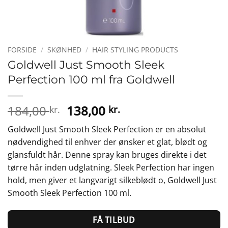
FORSIDE
/
SKØNHED
/
HAIR STYLING PRODUCTS
Goldwell Just Smooth Sleek
Perfection 100 ml fra Goldwell
Den
Den
184,00
138,00
kr.
kr.
oprindelige
aktuelle
Goldwell Just Smooth Sleek Perfection er en absolut
pris
pris
nødvendighed til enhver der ønsker et glat, blødt og
var:
er:
glansfuldt hår. Denne spray kan bruges direkte i det
184,00 kr..
138,00 kr..
tørre hår inden udglatning. Sleek Perfection har ingen
hold, men giver et langvarigt silkeblødt o, Goldwell Just
Smooth Sleek Perfection 100 ml.
FÅ TILBUD