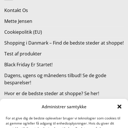
540,00 kr..
405,00 kr..
Kontakt Os
Mette Jensen
Cookiepolitik (EU)
Shopping i Danmark – Find de bedste steder at shoppe!
Test af produkter
Black Friday Er Startet!
Dagens, ugens og månedens tilbud! Se de gode
besparelser!
Hvor er de bedste steder at shoppe? Se her!
Administrer samtykke
KATEGORIER
For at give dig de bedste oplevelser bruger vi teknologier som cookies til
at gemme og/eller få adgang til enhedsoplysninger. Hvis du giver dit
Kategorier