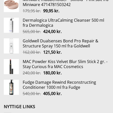
Miniware 4714781503242
Den
Den
179,95
kr.
99,95
kr.
oprindelige
aktuelle
Dermalogica UltraCalming Cleanser 500 ml
pris
pris
fra Dermalogica
var:
er:
Den
Den
565,00
kr.
424,00
kr.
179,95 kr..
99,95 kr..
oprindelige
aktuelle
Goldwell Dualsenses Bond Pro Repair &
pris
pris
Structure Spray 150 ml fra Goldwell
var:
er:
Den
Den
162,00
kr.
121,50
kr.
565,00 kr..
424,00 kr..
oprindelige
aktuelle
MAC Powder Kiss Velvet Blur Slim Stick 2 gr. -
pris
pris
Stay Curious fra MAC Cosmetics
var:
er:
Den
Den
240,00
kr.
180,00
kr.
162,00 kr..
121,50 kr..
oprindelige
aktuelle
Fudge Damage Rewind Reconstructing
pris
pris
Conditioner 1000 ml fra Fudge
var:
er:
Den
Den
540,00
kr.
405,00
kr.
240,00 kr..
180,00 kr..
oprindelige
aktuelle
pris
pris
NYTTIGE LINKS
var:
er: