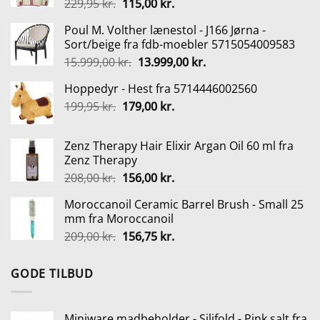
Den
Den
229,95
kr.
115,00
kr.
oprindelige
aktuelle
Poul M. Volther lænestol - J166 Jørna -
pris
pris
Sort/beige fra fdb-moebler 5715054009583
var:
er:
Den
Den
15.999,00
kr.
13.999,00
kr.
229,95 kr..
115,00 kr..
oprindelige
aktuelle
Hoppedyr - Hest fra 5714446002560
pris
pris
Den
Den
199,95
kr.
179,00
var:
kr.
er:
oprindelige
aktuelle
15.999,00 kr..
13.999,00 kr..
pris
pris
Zenz Therapy Hair Elixir Argan Oil 60 ml fra
var:
er:
Zenz Therapy
199,95 kr..
179,00 kr..
Den
Den
208,00
kr.
156,00
kr.
oprindelige
aktuelle
Moroccanoil Ceramic Barrel Brush - Small 25
pris
pris
mm fra Moroccanoil
var:
er:
Den
Den
209,00
kr.
156,75
kr.
208,00 kr..
156,00 kr..
oprindelige
aktuelle
pris
pris
GODE TILBUD
var:
er:
209,00 kr..
156,75 kr..
Miniware madbeholder - Silifold - Pink salt fra