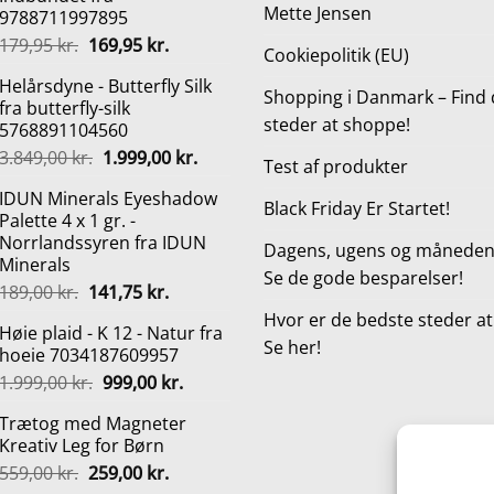
Mette Jensen
9788711997895
Den
Den
179,95
kr.
169,95
kr.
Cookiepolitik (EU)
oprindelige
aktuelle
Helårsdyne - Butterfly Silk
pris
pris
Shopping i Danmark – Find 
fra butterfly-silk
var:
er:
steder at shoppe!
5768891104560
179,95 kr..
169,95 kr..
Den
Den
3.849,00
kr.
1.999,00
kr.
Test af produkter
oprindelige
aktuelle
IDUN Minerals Eyeshadow
pris
pris
Black Friday Er Startet!
Palette 4 x 1 gr. -
var:
er:
Norrlandssyren fra IDUN
3.849,00 kr..
1.999,00 kr..
Dagens, ugens og månedens
Minerals
Se de gode besparelser!
Den
Den
189,00
kr.
141,75
kr.
oprindelige
aktuelle
Hvor er de bedste steder a
Høie plaid - K 12 - Natur fra
pris
pris
Se her!
hoeie 7034187609957
var:
er:
Den
Den
1.999,00
kr.
999,00
kr.
189,00 kr..
141,75 kr..
oprindelige
aktuelle
Trætog med Magneter
pris
pris
Kreativ Leg for Børn
var:
er:
Den
Den
559,00
kr.
259,00
kr.
1.999,00 kr..
999,00 kr..