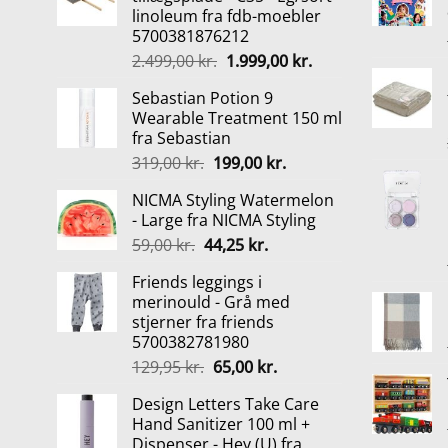
linoleum fra fdb-moebler
5700381876212
Den
Den
2.499,00
kr.
1.999,00
kr.
oprindelige
aktuelle
Sebastian Potion 9
pris
pris
Wearable Treatment 150 ml
var:
er:
fra Sebastian
2.499,00 kr..
1.999,00 kr..
Den
Den
319,00
kr.
199,00
kr.
oprindelige
aktuelle
NICMA Styling Watermelon
pris
pris
- Large fra NICMA Styling
var:
er:
Den
Den
59,00
kr.
44,25
kr.
319,00 kr..
199,00 kr..
oprindelige
aktuelle
Friends leggings i
pris
pris
merinould - Grå med
var:
er:
stjerner fra friends
59,00 kr..
44,25 kr..
5700382781980
Den
Den
129,95
kr.
65,00
kr.
oprindelige
aktuelle
Design Letters Take Care
pris
pris
Hand Sanitizer 100 ml +
var:
er:
Dispenser - Hey (U) fra