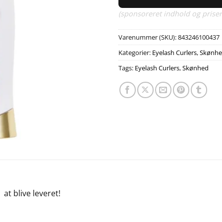
(sponsoreret indhold og priser
Varenummer (SKU):
843246100437
Kategorier:
Eyelash Curlers
,
Skønh
Tags:
Eyelash Curlers
,
Skønhed
e
at blive leveret!