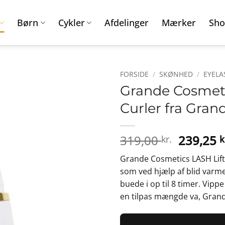
Børn
Cykler
Afdelinger
Mærker
Sho
FORSIDE
/
SKØNHED
/
EYELA
Grande Cosmeti
Curler fra Gran
Den
319,00
239,25
kr.
k
oprinde
Grande Cosmetics LASH Lift 
pris
som ved hjælp af blid varme
var:
buede i op til 8 timer. Vip
319,00 k
en tilpas mængde va, Grand