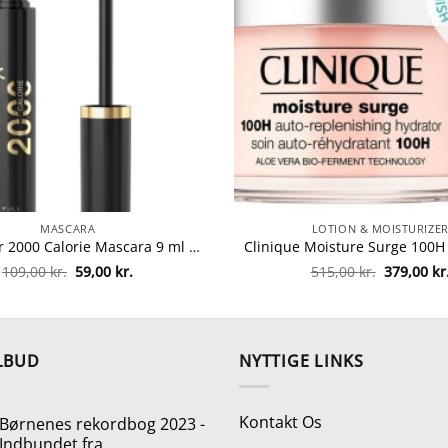
MASCARA
LOTION & MOISTURIZE
Max Factor 2000 Calorie Mascara 9 ml – Black fra Max Factor
Den
Den
Den
109,00
kr.
59,00
kr.
515,00
kr.
379,00
kr
oprindelige
aktuelle
oprindeli
pris
pris
pris
var:
er:
var:
109,00 kr..
59,00 kr..
515,00 kr.
LBUD
NYTTIGE LINKS
Kontakt Os
Børnenes rekordbog 2023 -
Indbundet fra