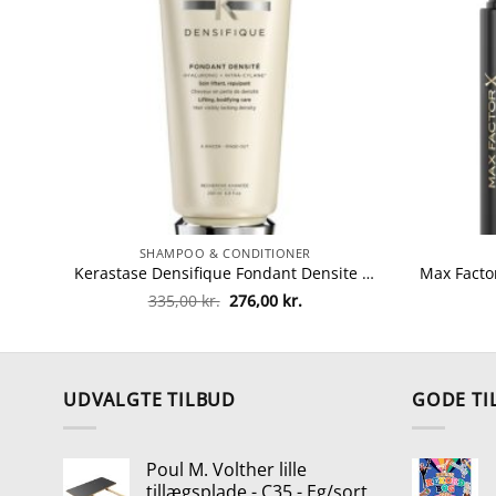
SHAMPOO & CONDITIONER
Kerastase Densifique Fondant Densite Conditioner 200 ml fra Kerastase
Den
Den
335,00
kr.
276,00
kr.
oprindelige
aktuelle
pris
pris
var:
er:
335,00 kr..
276,00 kr..
UDVALGTE TILBUD
GODE TI
Poul M. Volther lille
tillægsplade - C35 - Eg/sort