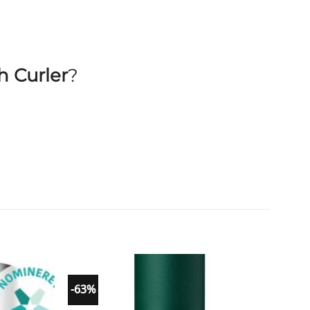
h Curler
?
-63%