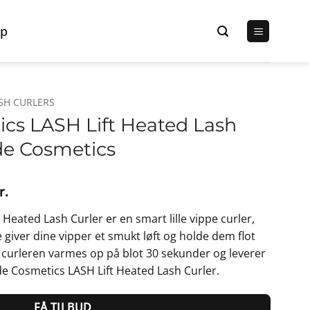
p
SH CURLERS
cs LASH Lift Heated Lash
de Cosmetics
Den
r.
lige
aktuelle
Heated Lash Curler er en smart lille vippe curler,
pris
 giver dine vipper et smukt løft og holde dem flot
er:
pe curleren varmes op på blot 30 sekunder og leverer
r..
239,25 kr..
e Cosmetics LASH Lift Heated Lash Curler.
FÅ TILBUD