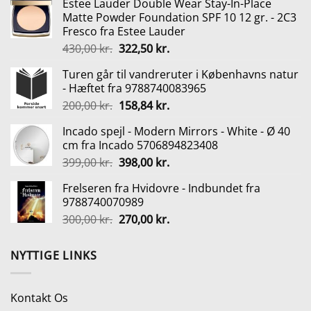
Estee Lauder Double Wear Stay-In-Place
pris
pris
Matte Powder Foundation SPF 10 12 gr. - 2C3
var:
er:
Fresco fra Estee Lauder
169,95 kr..
134,95 kr..
Den
Den
430,00
kr.
322,50
kr.
oprindelige
aktuelle
Turen går til vandreruter i Københavns natur
pris
pris
- Hæftet fra 9788740083965
var:
er:
Den
Den
200,00
kr.
158,84
kr.
430,00 kr..
322,50 kr..
oprindelige
aktuelle
Incado spejl - Modern Mirrors - White - Ø 40
pris
pris
cm fra Incado 5706894823408
var:
er:
Den
Den
399,00
kr.
398,00
kr.
200,00 kr..
158,84 kr..
oprindelige
aktuelle
Frelseren fra Hvidovre - Indbundet fra
pris
pris
9788740070989
var:
er:
Den
Den
300,00
kr.
270,00
kr.
399,00 kr..
398,00 kr..
oprindelige
aktuelle
pris
pris
NYTTIGE LINKS
var:
er:
300,00 kr..
270,00 kr..
Kontakt Os