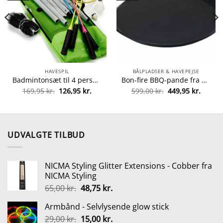
HAVESPIL
BÅLPLADSER & HAVEPEJSE
Badmintonsæt til 4 personer fra 5700009322503
Bon-fire BBQ-pande fra Bon-fire 5708085100084
Den
Den
Den
Den
169,95
kr.
126,95
kr.
599,00
kr.
449,95
kr.
oprindelige
aktuelle
oprindelige
aktuel
pris
pris
pris
pris
var:
er:
var:
er:
169,95 kr..
126,95 kr..
599,00 kr..
449,95 
UDVALGTE TILBUD
NICMA Styling Glitter Extensions - Cobber fra
NICMA Styling
Den
Den
65,00
kr.
48,75
kr.
oprindelige
aktuelle
Armbånd - Selvlysende glow stick
pris
pris
Den
Den
29,00
kr.
var:
15,00
kr.
er: