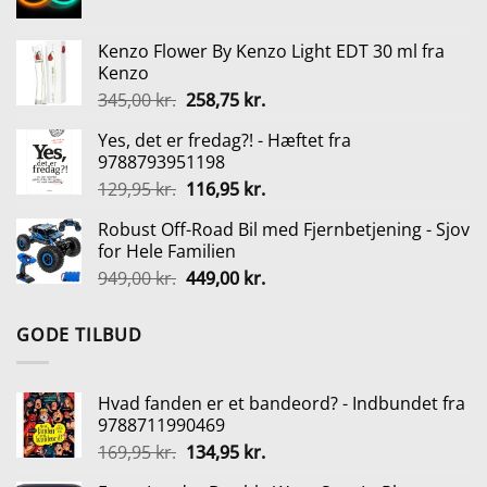
oprindelige
aktuelle
65,00 kr..
48,75 kr..
pris
pris
Kenzo Flower By Kenzo Light EDT 30 ml fra
var:
er:
Kenzo
29,00 kr..
15,00 kr..
Den
Den
345,00
kr.
258,75
kr.
oprindelige
aktuelle
Yes, det er fredag?! - Hæftet fra
pris
pris
9788793951198
var:
er:
Den
Den
129,95
kr.
116,95
kr.
345,00 kr..
258,75 kr..
oprindelige
aktuelle
Robust Off-Road Bil med Fjernbetjening - Sjov
pris
pris
for Hele Familien
var:
er:
Den
Den
949,00
kr.
449,00
kr.
129,95 kr..
116,95 kr..
oprindelige
aktuelle
pris
pris
GODE TILBUD
var:
er:
949,00 kr..
449,00 kr..
Hvad fanden er et bandeord? - Indbundet fra
9788711990469
Den
Den
169,95
kr.
134,95
kr.
oprindelige
aktuelle