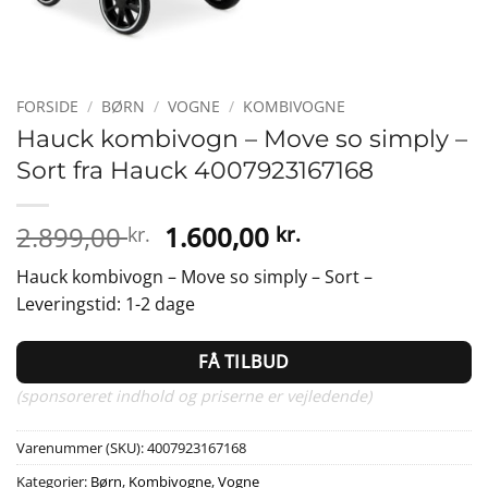
FORSIDE
/
BØRN
/
VOGNE
/
KOMBIVOGNE
Hauck kombivogn – Move so simply –
Sort fra Hauck 4007923167168
Den
Den
2.899,00
1.600,00
kr.
kr.
oprindelige
aktuelle
Hauck kombivogn – Move so simply – Sort –
pris
pris
Leveringstid: 1-2 dage
var:
er:
2.899,00 kr..
1.600,00 kr..
FÅ TILBUD
(sponsoreret indhold og priserne er vejledende)
Varenummer (SKU):
4007923167168
Kategorier:
Børn
,
Kombivogne
,
Vogne