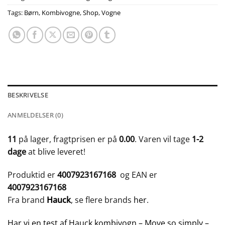
Tags:
Børn
,
Kombivogne
,
Shop
,
Vogne
BESKRIVELSE
ANMELDELSER (0)
11
på lager, fragtprisen er på
0.00
. Varen vil tage
1-2
dage
at blive leveret!
Produktid er
4007923167168
og EAN er
4007923167168
Fra brand
Hauck
, se flere brands
her
.
Har vi en test af Hauck kombivogn – Move so simply –