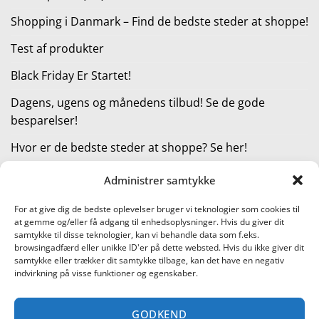
Shopping i Danmark – Find de bedste steder at shoppe!
Test af produkter
Black Friday Er Startet!
Dagens, ugens og månedens tilbud! Se de gode
besparelser!
Hvor er de bedste steder at shoppe? Se her!
Administrer samtykke
KATEGORIER
For at give dig de bedste oplevelser bruger vi teknologier som cookies til
at gemme og/eller få adgang til enhedsoplysninger. Hvis du giver dit
Kategorier
samtykke til disse teknologier, kan vi behandle data som f.eks.
browsingadfærd eller unikke ID'er på dette websted. Hvis du ikke giver dit
samtykke eller trækker dit samtykke tilbage, kan det have en negativ
indvirkning på visse funktioner og egenskaber.
Læs vores guide til online shopping
GODKEND
Visa
PayPal
Stripe
MasterCard
Cash