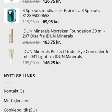
Den
Den
169,00
kr.
126,75
kr.
320,00 kr..
219,95 kr..
oprindelige
aktuelle
3 Sprouts madkasse - Bjørn fra 3 Sprouts
pris
pris
812895000658
var:
er:
Den
Den
119,95
kr.
69,95
kr.
169,00 kr..
126,75 kr..
oprindelige
aktuelle
IDUN Minerals Norrsken Foundation 30 ml -
pris
pris
207 Disa fra IDUN Minerals
var:
er:
Den
Den
245,00
kr.
183,75
kr.
119,95 kr..
69,95 kr..
oprindelige
aktuelle
IDUN Minerals Perfect Under Eye Concealer 6
pris
pris
ml - 031 Light fra IDUN Minerals
var:
er:
Den
Den
195,00
kr.
146,25
kr.
245,00 kr..
183,75 kr..
oprindelige
aktuelle
pris
pris
NYTTIGE LINKS
var:
er:
195,00 kr..
146,25 kr..
Kontakt Os
Mette Jensen
Cookiepolitik (EU)