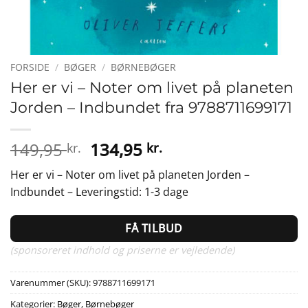
FORSIDE
/
BØGER
/
BØRNEBØGER
Her er vi – Noter om livet på planeten
Jorden – Indbundet fra 9788711699171
Den
Den
149,95
134,95
kr.
kr.
oprindelige
aktuelle
Her er vi – Noter om livet på planeten Jorden –
pris
pris
Indbundet – Leveringstid: 1-3 dage
var:
er:
149,95 kr..
134,95 kr..
FÅ TILBUD
(sponsoreret indhold og priserne er vejledende)
Varenummer (SKU):
9788711699171
Kategorier:
Bøger
,
Børnebøger