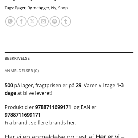
Tags:
Bøger
,
Børnebøger
,
Ny
,
Shop
BESKRIVELSE
ANMELDELSER (0)
500
på lager, fragtprisen er på
29
. Varen vil tage
1-3
dage
at blive leveret!
Produktid er
9788711699171
og EAN er
9788711699171
Fra brand
, se flere brands
her
.
Har vi en anmeldelse og test af
Her er vi –