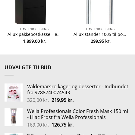
HAVEINDRETNING
HAVEINDRETNING
Allux pakkepostkasse – 800 – Sort fra Allux 5701701548024
Allux stander 1005 til postkasse – Stål fra allux 5709975100511
1.899,00
kr.
299,95
kr.
lle
0 kr..
UDVALGTE TILBUD
Valdemarsro kager og desserter - Indbundet
fra 9788740074543
Den
Den
320,00
kr.
219,95
kr.
oprindelige
aktuelle
Wella Professionals Color Fresh Mask 150 ml
pris
pris
- Lilac Frost fra Wella Professionals
var:
er:
Den
Den
169,00
kr.
126,75
kr.
320,00 kr..
219,95 kr..
oprindelige
aktuelle