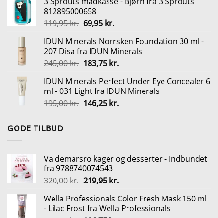
3 Sprouts madkasse - Bjørn fra 3 Sprouts
pris
pris
812895000658
var:
er:
Den
Den
119,95
kr.
69,95
kr.
169,00 kr..
126,75 kr..
oprindelige
aktuelle
IDUN Minerals Norrsken Foundation 30 ml -
pris
pris
207 Disa fra IDUN Minerals
var:
er:
Den
Den
245,00
kr.
183,75
kr.
119,95 kr..
69,95 kr..
oprindelige
aktuelle
IDUN Minerals Perfect Under Eye Concealer 6
pris
pris
ml - 031 Light fra IDUN Minerals
var:
er:
Den
Den
195,00
kr.
146,25
kr.
245,00 kr..
183,75 kr..
oprindelige
aktuelle
pris
pris
GODE TILBUD
var:
er:
195,00 kr..
146,25 kr..
Valdemarsro kager og desserter - Indbundet
fra 9788740074543
Den
Den
320,00
kr.
219,95
kr.
oprindelige
aktuelle
Wella Professionals Color Fresh Mask 150 ml
pris
pris
- Lilac Frost fra Wella Professionals
var:
er: