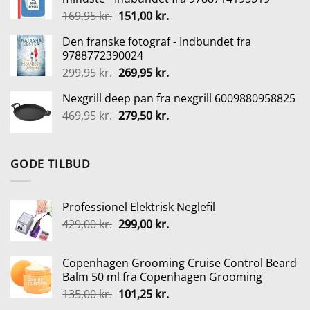
var:
er:
Den
Den
169,95
kr.
151,00
kr.
135,00 kr..
101,25 kr..
oprindelige
aktuelle
Den franske fotograf - Indbundet fra
pris
pris
9788772390024
var:
er:
Den
Den
299,95
kr.
269,95
kr.
169,95 kr..
151,00 kr..
oprindelige
aktuelle
Nexgrill deep pan fra nexgrill 6009880958825
pris
pris
Den
Den
469,95
kr.
var:
279,50
kr.
er:
oprindelige
aktuelle
299,95 kr..
269,95 kr..
pris
pris
var:
er:
GODE TILBUD
469,95 kr..
279,50 kr..
Professionel Elektrisk Neglefil
Den
Den
429,00
kr.
299,00
kr.
oprindelige
aktuelle
pris
pris
Copenhagen Grooming Cruise Control Beard
var:
er:
Balm 50 ml fra Copenhagen Grooming
429,00 kr..
299,00 kr..
Den
Den
135,00
kr.
101,25
kr.
oprindelige
aktuelle