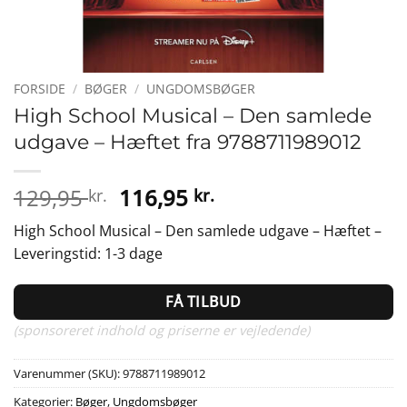
FORSIDE
/
BØGER
/
UNGDOMSBØGER
High School Musical – Den samlede
udgave – Hæftet fra 9788711989012
Den
Den
129,95
116,95
kr.
kr.
oprindelige
aktuelle
High School Musical – Den samlede udgave – Hæftet –
pris
pris
Leveringstid: 1-3 dage
var:
er:
129,95 kr..
116,95 kr..
FÅ TILBUD
(sponsoreret indhold og priserne er vejledende)
Varenummer (SKU):
9788711989012
Kategorier:
Bøger
,
Ungdomsbøger