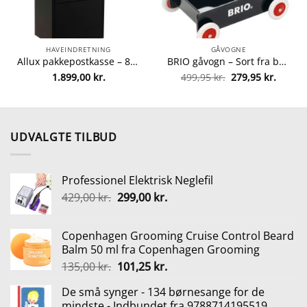
HAVEINDRETNING
GÅVOGNE
Allux pakkepostkasse – 800 – Sort fra Allux 5701701548024
BRIO gåvogn – Sort fra brio 7312350313512
Den
Den
1.899,00
kr.
499,95
kr.
279,95
kr.
elle
oprindelige
aktuel
pris
pris
var:
er:
00 kr..
499,95 kr..
279,95 
UDVALGTE TILBUD
Professionel Elektrisk Neglefil
Den
Den
429,00
kr.
299,00
kr.
oprindelige
aktuelle
pris
pris
Copenhagen Grooming Cruise Control Beard
var:
er:
Balm 50 ml fra Copenhagen Grooming
429,00 kr..
299,00 kr..
Den
Den
135,00
kr.
101,25
kr.
oprindelige
aktuelle
De små synger - 134 børnesange for de
pris
pris
mindste - Indbundet fra 9788714195519