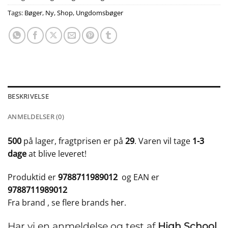
Tags:
Bøger
,
Ny
,
Shop
,
Ungdomsbøger
BESKRIVELSE
ANMELDELSER (0)
500
på lager, fragtprisen er på
29
. Varen vil tage
1-3
dage
at blive leveret!
Produktid er
9788711989012
og EAN er
9788711989012
Fra brand
, se flere brands
her
.
Har vi en anmeldelse og test af
High School