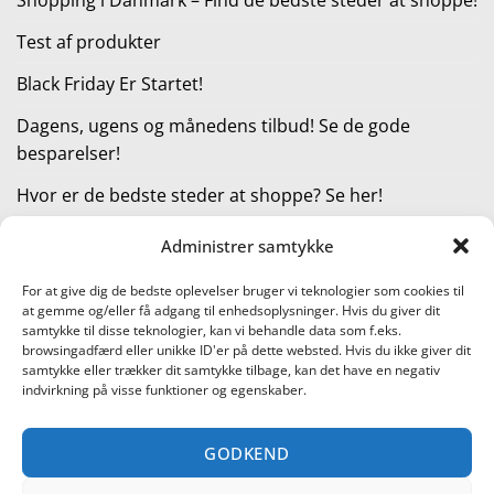
Test af produkter
Black Friday Er Startet!
Dagens, ugens og månedens tilbud! Se de gode
besparelser!
Hvor er de bedste steder at shoppe? Se her!
Administrer samtykke
KATEGORIER
For at give dig de bedste oplevelser bruger vi teknologier som cookies til
at gemme og/eller få adgang til enhedsoplysninger. Hvis du giver dit
Kategorier
samtykke til disse teknologier, kan vi behandle data som f.eks.
browsingadfærd eller unikke ID'er på dette websted. Hvis du ikke giver dit
samtykke eller trækker dit samtykke tilbage, kan det have en negativ
indvirkning på visse funktioner og egenskaber.
Læs vores guide til online shopping
GODKEND
Visa
PayPal
Stripe
MasterCard
Cash
On