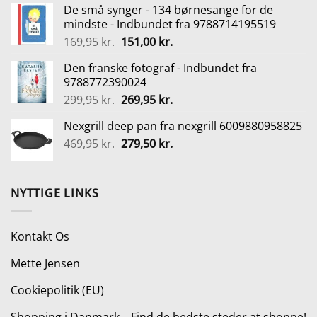
De små synger - 134 børnesange for de
pris
pris
mindste - Indbundet fra 9788714195519
var:
er:
Den
Den
169,95
kr.
151,00
kr.
135,00 kr..
101,25 kr..
oprindelige
aktuelle
Den franske fotograf - Indbundet fra
pris
pris
9788772390024
var:
er:
Den
Den
299,95
kr.
269,95
kr.
169,95 kr..
151,00 kr..
oprindelige
aktuelle
Nexgrill deep pan fra nexgrill 6009880958825
pris
pris
Den
Den
469,95
kr.
var:
279,50
kr.
er:
oprindelige
aktuelle
299,95 kr..
269,95 kr..
pris
pris
var:
er:
NYTTIGE LINKS
469,95 kr..
279,50 kr..
Kontakt Os
Mette Jensen
Cookiepolitik (EU)
Shopping i Danmark – Find de bedste steder at shoppe!