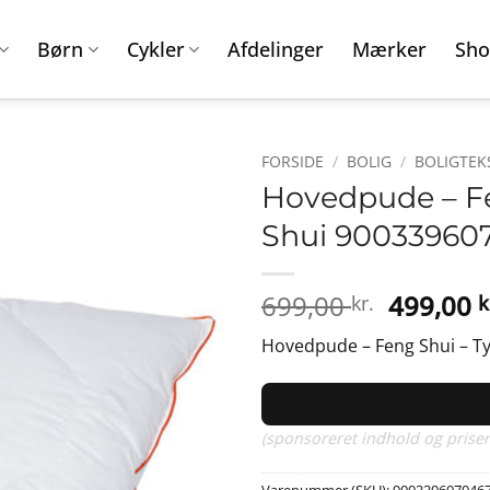
Børn
Cykler
Afdelinger
Mærker
Sho
FORSIDE
/
BOLIG
/
BOLIGTEK
Hovedpude – Fe
Shui 90033960
Den
699,00
499,00
kr.
k
oprinde
Hovedpude – Feng Shui – Typ
pris
var:
699,00 k
(sponsoreret indhold og priser