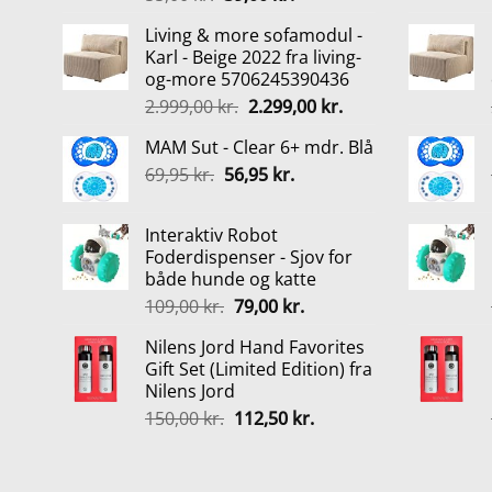
oprindelige
aktuelle
Living & more sofamodul -
pris
pris
Karl - Beige 2022 fra living-
var:
er:
og-more 5706245390436
55,00 kr..
39,00 kr..
Den
Den
2.999,00
kr.
2.299,00
kr.
oprindelige
aktuelle
MAM Sut - Clear 6+ mdr. Blå
pris
pris
Den
Den
69,95
kr.
56,95
var:
kr.
er:
oprindelige
aktuelle
2.999,00 kr..
2.299,00 kr..
pris
pris
Interaktiv Robot
var:
er:
Foderdispenser - Sjov for
69,95 kr..
56,95 kr..
både hunde og katte
Den
Den
109,00
kr.
79,00
kr.
oprindelige
aktuelle
Nilens Jord Hand Favorites
pris
pris
Gift Set (Limited Edition) fra
var:
er:
Nilens Jord
109,00 kr..
79,00 kr..
Den
Den
150,00
kr.
112,50
kr.
oprindelige
aktuelle
pris
pris
var:
er: