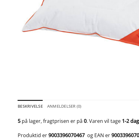
BESKRIVELSE
ANMELDELSER (0)
5
på lager, fragtprisen er på
0
. Varen vil tage
1-2 da
Produktid er
9003396070467
og EAN er
900339607