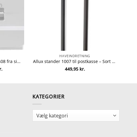
HAVEINDRETNING
Singer symaskine – Promise 1408 fra singer 374318830872
Allux stander 1007 til postkasse – Sort fra allux 5701701590085
Den
r.
449,95
kr.
ige
aktuelle
pris
er:
kr..
899,00 kr..
KATEGORIER
Kategorier