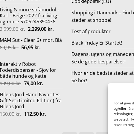
Cookiepolitik (EU)
oprindelige
aktuelle
Living & more sofamodul -
pris
pris
Shopping i Danmark – Find 
Karl - Beige 2022 fra living-
var:
er:
steder at shoppe!
og-more 5706245390436
55,00 kr..
39,00 kr..
Den
Den
2.999,00
kr.
2.299,00
kr.
Test af produkter
oprindelige
aktuelle
MAM Sut - Clear 6+ mdr. Blå
pris
pris
Black Friday Er Startet!
Den
Den
69,95
kr.
56,95
var:
kr.
er:
oprindelige
aktuelle
2.999,00 kr..
2.299,00 kr..
Dagens, ugens og månedens
pris
pris
Se de gode besparelser!
Interaktiv Robot
var:
er:
Foderdispenser - Sjov for
69,95 kr..
56,95 kr..
Hvor er de bedste steder a
både hunde og katte
Se her!
Den
Den
109,00
kr.
79,00
kr.
oprindelige
aktuelle
Nilens Jord Hand Favorites
pris
pris
Gift Set (Limited Edition) fra
var:
er:
For at give 
Nilens Jord
109,00 kr..
79,00 kr..
og/eller få 
Den
Den
150,00
kr.
112,50
kr.
teknologier,
oprindelige
aktuelle
websted. Hvi
have en nega
pris
pris
var:
er: