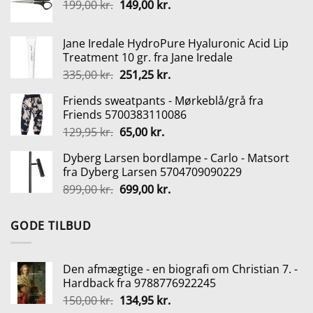
Den
Den
199,00
kr.
var:
149,00
kr.
er:
oprindelige
aktuelle
150,00 kr..
134,95 kr..
pris
pris
Jane Iredale HydroPure Hyaluronic Acid Lip
var:
er:
Treatment 10 gr. fra Jane Iredale
199,00 kr..
149,00 kr..
Den
Den
335,00
kr.
251,25
kr.
oprindelige
aktuelle
Friends sweatpants - Mørkeblå/grå fra
pris
pris
Friends 5700383110086
var:
er:
Den
Den
129,95
kr.
65,00
kr.
335,00 kr..
251,25 kr..
oprindelige
aktuelle
Dyberg Larsen bordlampe - Carlo - Matsort
pris
pris
fra Dyberg Larsen 5704709090229
var:
er:
Den
Den
899,00
kr.
699,00
kr.
129,95 kr..
65,00 kr..
oprindelige
aktuelle
pris
pris
GODE TILBUD
var:
er:
899,00 kr..
699,00 kr..
Den afmægtige - en biografi om Christian 7. -
Hardback fra 9788776922245
Den
Den
150,00
kr.
134,95
kr.