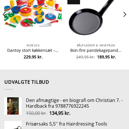
INDELEG
BÅLPLADSER & HAVEPEJSE
Dantoy stort køkkensæt – 59 dele fra dantoy 5701217042566
Bon-fire pandekagepande fra Bon-fire 5708085100091
Den
Den
229,95
kr.
249,95
kr.
189,95
kr.
elle
oprindelige
aktuel
pris
pris
var:
er:
00 kr..
249,95 kr..
189,95 
UDVALGTE TILBUD
Den afmægtige - en biografi om Christian 7. -
Hardback fra 9788776922245
Den
Den
150,00
kr.
134,95
kr.
oprindelige
aktuelle
Frisørsaks 5,5'' fra Hairdressing Tools
pris
pris