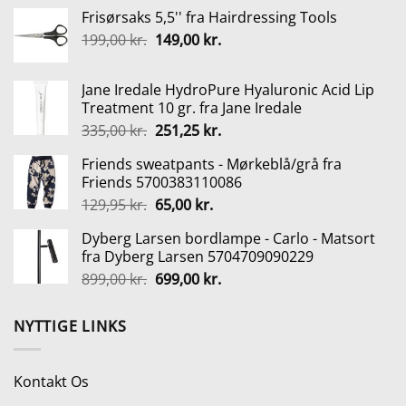
oprindelige
aktuelle
Frisørsaks 5,5'' fra Hairdressing Tools
pris
pris
Den
Den
199,00
kr.
var:
149,00
kr.
er:
oprindelige
aktuelle
150,00 kr..
134,95 kr..
pris
pris
Jane Iredale HydroPure Hyaluronic Acid Lip
var:
er:
Treatment 10 gr. fra Jane Iredale
199,00 kr..
149,00 kr..
Den
Den
335,00
kr.
251,25
kr.
oprindelige
aktuelle
Friends sweatpants - Mørkeblå/grå fra
pris
pris
Friends 5700383110086
var:
er:
Den
Den
129,95
kr.
65,00
kr.
335,00 kr..
251,25 kr..
oprindelige
aktuelle
Dyberg Larsen bordlampe - Carlo - Matsort
pris
pris
fra Dyberg Larsen 5704709090229
var:
er:
Den
Den
899,00
kr.
699,00
kr.
129,95 kr..
65,00 kr..
oprindelige
aktuelle
pris
pris
NYTTIGE LINKS
var:
er:
899,00 kr..
699,00 kr..
Kontakt Os