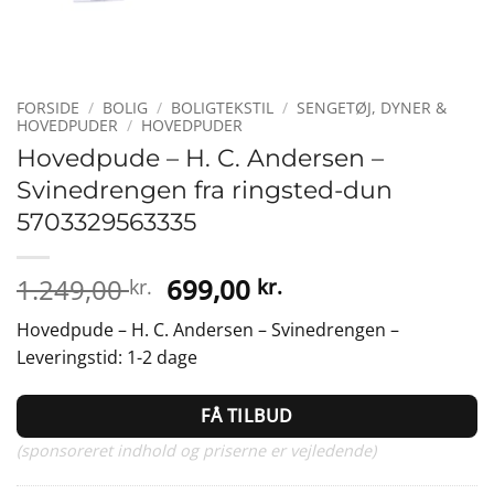
FORSIDE
/
BOLIG
/
BOLIGTEKSTIL
/
SENGETØJ, DYNER &
HOVEDPUDER
/
HOVEDPUDER
Hovedpude – H. C. Andersen –
Svinedrengen fra ringsted-dun
5703329563335
Den
Den
1.249,00
699,00
kr.
kr.
oprindelige
aktuelle
Hovedpude – H. C. Andersen – Svinedrengen –
pris
pris
Leveringstid: 1-2 dage
var:
er:
1.249,00 kr..
699,00 kr..
FÅ TILBUD
(sponsoreret indhold og priserne er vejledende)