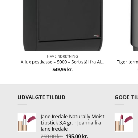
HAVEINDRETNING
Allux postkasse – 5000 – Sort/stål fra Allux 5701701605147
549,95
kr.
UDVALGTE TILBUD
GODE TI
Jane Iredale Naturally Moist
Lipstick 3,4 gr. - Joanna fra
Jane Iredale
Den
Den
260,00
kr.
195,00
kr.