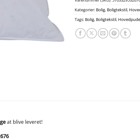
Varenummer (SKU):
570332953267
Kategorier:
Bolig
,
Boligtekstil
,
Hove
Tags:
Bolig
,
Boligtekstil
,
Hovedpude
age
at blive leveret!
2676