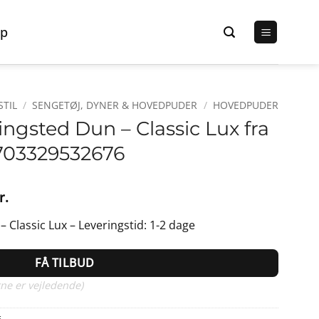
p
STIL
/
SENGETØJ, DYNER & HOVEDPUDER
/
HOVEDPUDER
ngsted Dun – Classic Lux fra
703329532676
Den
r.
lige
aktuelle
Classic Lux – Leveringstid: 1-2 dage
pris
er:
FÅ TILBUD
r..
399,00 kr..
ne er vejledende)