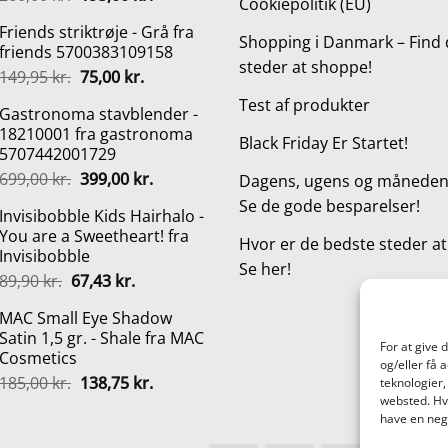
Cookiepolitik (EU)
oprindelige
aktuelle
Friends striktrøje - Grå fra
pris
pris
Shopping i Danmark – Find 
friends 5700383109158
var:
er:
steder at shoppe!
Den
Den
149,95
kr.
75,00
kr.
260,00 kr..
195,00 kr..
oprindelige
aktuelle
Test af produkter
Gastronoma stavblender -
pris
pris
18210001 fra gastronoma
var:
er:
Black Friday Er Startet!
5707442001729
149,95 kr..
75,00 kr..
Den
Den
699,00
kr.
399,00
kr.
Dagens, ugens og månedens
oprindelige
aktuelle
Se de gode besparelser!
Invisibobble Kids Hairhalo -
pris
pris
You are a Sweetheart! fra
var:
er:
Hvor er de bedste steder a
Invisibobble
699,00 kr..
399,00 kr..
Se her!
Den
Den
89,90
kr.
67,43
kr.
oprindelige
aktuelle
MAC Small Eye Shadow
pris
pris
Satin 1,5 gr. - Shale fra MAC
var:
er:
For at give 
Cosmetics
89,90 kr..
67,43 kr..
og/eller få 
Den
Den
185,00
kr.
138,75
kr.
teknologier,
oprindelige
aktuelle
websted. Hvi
have en nega
pris
pris
var:
er: