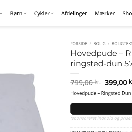
Børn
Cykler
Afdelinger
Mærker
Sho
FORSIDE
/
BOLIG
/
BOLIGTEK
Hovedpude – Ri
ringsted-dun 5
Den
799,00
399,00
kr.
k
oprinde
Hovedpude – Ringsted Dun – 
pris
var:
799,00 k
(sponsoreret indhold og priser