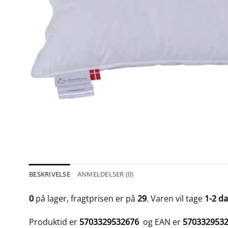
BESKRIVELSE
ANMELDELSER (0)
0
på lager, fragtprisen er på
29
. Varen vil tage
1-2 d
Produktid er
5703329532676
og EAN er
570332953