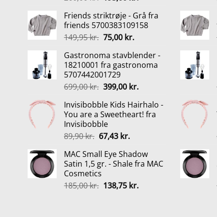
oprindelige
aktuelle
Friends striktrøje - Grå fra
pris
pris
friends 5700383109158
var:
er:
Den
Den
149,95
kr.
75,00
kr.
260,00 kr..
195,00 kr..
oprindelige
aktuelle
Gastronoma stavblender -
pris
pris
18210001 fra gastronoma
var:
er:
5707442001729
149,95 kr..
75,00 kr..
Den
Den
699,00
kr.
399,00
kr.
oprindelige
aktuelle
Invisibobble Kids Hairhalo -
pris
pris
You are a Sweetheart! fra
var:
er:
Invisibobble
699,00 kr..
399,00 kr..
Den
Den
89,90
kr.
67,43
kr.
oprindelige
aktuelle
MAC Small Eye Shadow
pris
pris
Satin 1,5 gr. - Shale fra MAC
var:
er:
Cosmetics
89,90 kr..
67,43 kr..
Den
Den
185,00
kr.
138,75
kr.
oprindelige
aktuelle
pris
pris
var:
er: