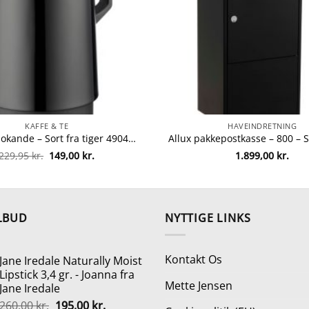
KAFFE & TE
HAVEINDRETNING
Tiger termokande – Sort fra tiger 4904710193754
Den
Den
229,95
kr.
149,00
kr.
1.899,00
kr.
oprindelige
aktuelle
pris
pris
var:
er:
229,95 kr..
149,00 kr..
LBUD
NYTTIGE LINKS
Kontakt Os
Jane Iredale Naturally Moist
Lipstick 3,4 gr. - Joanna fra
Mette Jensen
Jane Iredale
Den
Den
260,00
kr.
195,00
kr.