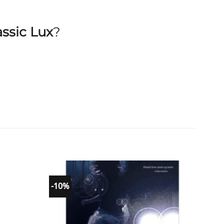
ssic Lux
?
-10%