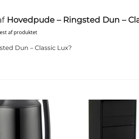
af
Hovedpude – Ringsted Dun – Cla
test af produktet
ted Dun – Classic Lux?