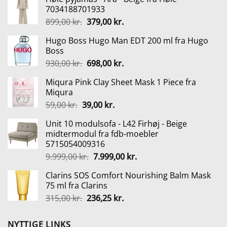
7034188701933
Den
Den
899,00
kr.
379,00
kr.
oprindelige
aktuelle
Hugo Boss Hugo Man EDT 200 ml fra Hugo
pris
pris
Boss
var:
er:
Den
Den
930,00
kr.
698,00
kr.
899,00 kr..
379,00 kr..
oprindelige
aktuelle
Miqura Pink Clay Sheet Mask 1 Piece fra
pris
pris
Miqura
var:
er:
Den
Den
59,00
kr.
39,00
kr.
930,00 kr..
698,00 kr..
oprindelige
aktuelle
Unit 10 modulsofa - L42 Firhøj - Beige
pris
pris
midtermodul fra fdb-moebler
var:
er:
5715054009316
59,00 kr..
39,00 kr..
Den
Den
9.999,00
kr.
7.999,00
kr.
oprindelige
aktuelle
Clarins SOS Comfort Nourishing Balm Mask
pris
pris
75 ml fra Clarins
var:
er:
Den
Den
315,00
kr.
236,25
kr.
9.999,00 kr..
7.999,00 kr..
oprindelige
aktuelle
pris
pris
NYTTIGE LINKS