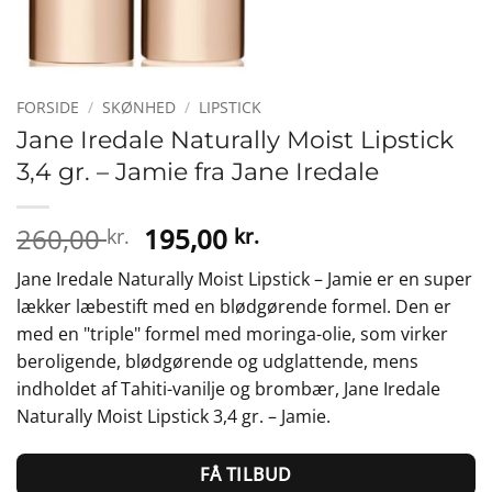
FORSIDE
/
SKØNHED
/
LIPSTICK
Jane Iredale Naturally Moist Lipstick
3,4 gr. – Jamie fra Jane Iredale
Den
Den
260,00
195,00
kr.
kr.
oprindelige
aktuelle
Jane Iredale Naturally Moist Lipstick – Jamie er en super
pris
pris
lækker læbestift med en blødgørende formel. Den er
var:
er:
med en "triple" formel med moringa-olie, som virker
260,00 kr..
195,00 kr..
beroligende, blødgørende og udglattende, mens
indholdet af Tahiti-vanilje og brombær, Jane Iredale
Naturally Moist Lipstick 3,4 gr. – Jamie.
FÅ TILBUD