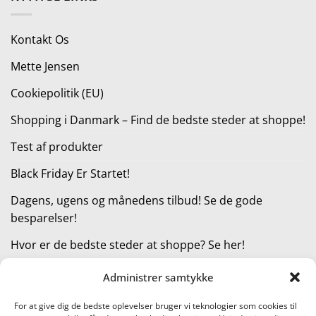
var:
er:
315,00 kr..
236,25 kr..
Kontakt Os
Mette Jensen
Cookiepolitik (EU)
Shopping i Danmark – Find de bedste steder at shoppe!
Test af produkter
Black Friday Er Startet!
Dagens, ugens og månedens tilbud! Se de gode
besparelser!
Hvor er de bedste steder at shoppe? Se her!
Administrer samtykke
KATEGORIER
For at give dig de bedste oplevelser bruger vi teknologier som cookies til