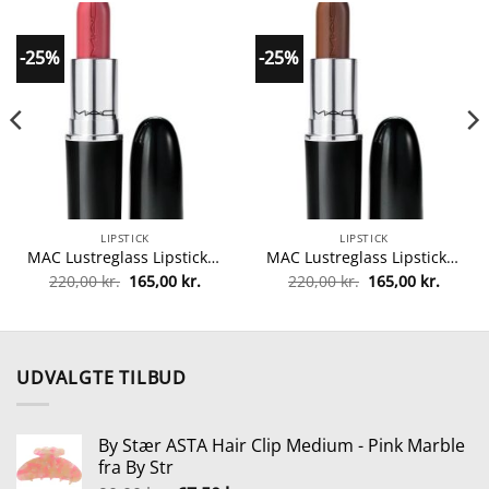
-25%
-25%
LIPSTICK
LIPSTICK
MAC Lustreglass Lipstick 3 gr. – 547 Pigment Of Your Imagination fra MAC Cosmetics
MAC Lustreglass Lipstick 3 gr. – 553 I Deserve This fra MAC Cosmetics
Den
Den
Den
Den
220,00
kr.
165,00
kr.
220,00
kr.
165,00
kr.
oprindelige
aktuelle
oprindelige
aktuel
pris
pris
pris
pris
var:
er:
var:
er:
220,00 kr..
165,00 kr..
220,00 kr..
165,00 
UDVALGTE TILBUD
By Stær ASTA Hair Clip Medium - Pink Marble
fra By Str