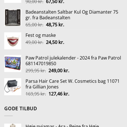
Den
Den
90,00
kr.
67,50
kr.
oprindelige
aktuelle
Badeanstalten Saltbar Kul Og Diamanter 75
pris
pris
gr. fra Badeanstalten
var:
er:
Den
Den
65,00
kr.
48,75
kr.
90,00 kr..
67,50 kr..
oprindelige
aktuelle
Fest og maske
pris
pris
Den
Den
49,00
kr.
var:
24,50
kr.
er:
oprindelige
aktuelle
65,00 kr..
48,75 kr..
pris
pris
Paw Patrol julekalender - 2024 fra Paw Patrol
var:
er:
681147019850
49,00 kr..
24,50 kr..
Den
Den
299,95
kr.
249,00
kr.
oprindelige
aktuelle
Parsa Hair Care Set W. Cosmetics bag 11071
pris
pris
fra Gillian Jones
var:
er:
Den
Den
169,95
kr.
127,46
kr.
299,95 kr..
249,00 kr..
oprindelige
aktuelle
pris
pris
GODE TILBUD
var:
er:
169,95 kr..
127,46 kr..
Høie pyjamas - Ara - Beige fra Høie