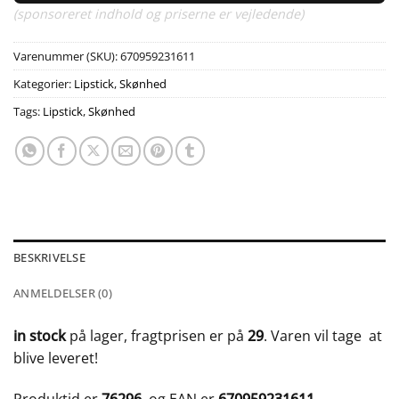
(sponsoreret indhold og priserne er vejledende)
Varenummer (SKU):
670959231611
Kategorier:
Lipstick
,
Skønhed
Tags:
Lipstick
,
Skønhed
BESKRIVELSE
ANMELDELSER (0)
in stock
på lager, fragtprisen er på
29
. Varen vil tage
at
blive leveret!