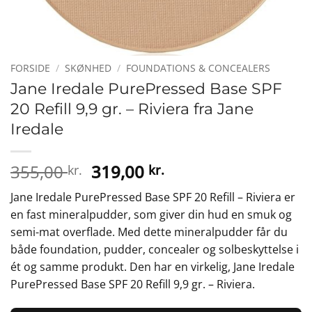
FORSIDE
/
SKØNHED
/
FOUNDATIONS & CONCEALERS
Jane Iredale PurePressed Base SPF
20 Refill 9,9 gr. – Riviera fra Jane
Iredale
Den
Den
355,00
319,00
kr.
kr.
oprindelige
aktuelle
Jane Iredale PurePressed Base SPF 20 Refill – Riviera er
pris
pris
en fast mineralpudder, som giver din hud en smuk og
var:
er:
semi-mat overflade. Med dette mineralpudder får du
355,00 kr..
319,00 kr..
både foundation, pudder, concealer og solbeskyttelse i
ét og samme produkt. Den har en virkelig, Jane Iredale
PurePressed Base SPF 20 Refill 9,9 gr. – Riviera.