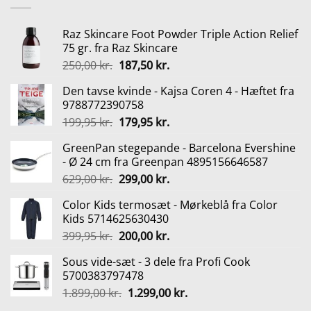
Raz Skincare Foot Powder Triple Action Relief
75 gr. fra Raz Skincare
Den
Den
250,00
kr.
187,50
kr.
oprindelige
aktuelle
Den tavse kvinde - Kajsa Coren 4 - Hæftet fra
pris
pris
9788772390758
var:
er:
Den
Den
199,95
kr.
179,95
kr.
250,00 kr..
187,50 kr..
oprindelige
aktuelle
GreenPan stegepande - Barcelona Evershine
pris
pris
- Ø 24 cm fra Greenpan 4895156646587
var:
er:
Den
Den
629,00
kr.
299,00
kr.
199,95 kr..
179,95 kr..
oprindelige
aktuelle
Color Kids termosæt - Mørkeblå fra Color
pris
pris
Kids 5714625630430
var:
er:
Den
Den
399,95
kr.
200,00
kr.
629,00 kr..
299,00 kr..
oprindelige
aktuelle
Sous vide-sæt - 3 dele fra Profi Cook
pris
pris
5700383797478
var:
er:
Den
Den
1.899,00
kr.
1.299,00
kr.
399,95 kr..
200,00 kr..
oprindelige
aktuelle