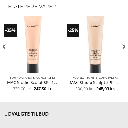
RELATEREDE VARER
-25%
-25%
FOUNDATIONS & CONCEALERS
FOUNDATIONS & CONCEALERS
MAC Studio Sculpt SPF 15 Foundation 40 ml – NW45 fra MAC Cosmetics
MAC Studio Sculpt SPF 15 Foundation 40 ml – NC15 fra MAC Cosmetics
Den
Den
Den
Den
330,00
kr.
247,50
kr.
330,00
kr.
248,00
kr.
lle
oprindelige
aktuelle
oprindelige
aktuel
pris
pris
pris
pris
var:
er:
var:
er:
0 kr..
330,00 kr..
247,50 kr..
330,00 kr..
248,00 
UDVALGTE TILBUD