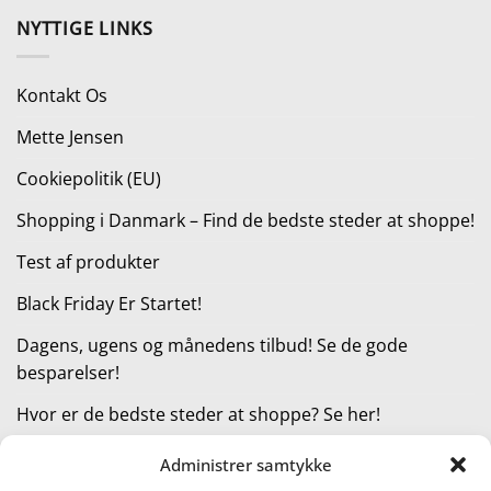
pris
pris
NYTTIGE LINKS
var:
er:
1.899,00 kr..
1.299,00 kr..
Kontakt Os
Mette Jensen
Cookiepolitik (EU)
Shopping i Danmark – Find de bedste steder at shoppe!
Test af produkter
Black Friday Er Startet!
Dagens, ugens og månedens tilbud! Se de gode
besparelser!
Hvor er de bedste steder at shoppe? Se her!
Administrer samtykke
KATEGORIER