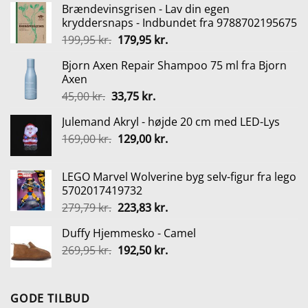
Brændevinsgrisen - Lav din egen
kryddersnaps - Indbundet fra 9788702195675
Den
Den
199,95
kr.
179,95
kr.
oprindelige
aktuelle
Bjorn Axen Repair Shampoo 75 ml fra Bjorn
pris
pris
Axen
var:
er:
Den
Den
45,00
kr.
33,75
kr.
199,95 kr..
179,95 kr..
oprindelige
aktuelle
Julemand Akryl - højde 20 cm med LED-Lys
pris
pris
Den
Den
169,00
kr.
var:
129,00
kr.
er:
oprindelige
aktuelle
45,00 kr..
33,75 kr..
pris
pris
LEGO Marvel Wolverine byg selv-figur fra lego
var:
er:
5702017419732
169,00 kr..
129,00 kr..
Den
Den
279,79
kr.
223,83
kr.
oprindelige
aktuelle
Duffy Hjemmesko - Camel
pris
pris
Den
Den
269,95
kr.
var:
192,50
kr.
er:
oprindelige
aktuelle
279,79 kr..
223,83 kr..
pris
pris
var:
er:
GODE TILBUD
269,95 kr..
192,50 kr..