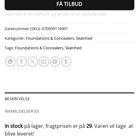
FÅ TILBUD
(sponsoreret indhold og priserne er vejledende)
Varenummer (SKU):
670959116901
Kategorier:
Foundations & Concealers
,
Skønhed
Tags:
Foundations & Concealers
,
Skønhed
BESKRIVELSE
ANMELDELSER (0)
in stock
på lager, fragtprisen er på
29
. Varen vil tage
at
blive leveret!