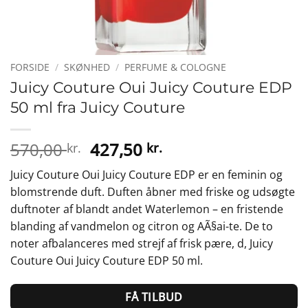
FORSIDE
/
SKØNHED
/
PERFUME & COLOGNE
Juicy Couture Oui Juicy Couture EDP
50 ml fra Juicy Couture
Den
Den
570,00
427,50
kr.
kr.
oprindelige
aktuelle
Juicy Couture Oui Juicy Couture EDP er en feminin og
pris
pris
blomstrende duft. Duften åbner med friske og udsøgte
var:
er:
duftnoter af blandt andet Waterlemon – en fristende
570,00 kr..
427,50 kr..
blanding af vandmelon og citron og AÃ§ai-te. De to
noter afbalanceres med strejf af frisk pære, d, Juicy
Couture Oui Juicy Couture EDP 50 ml.
FÅ TILBUD