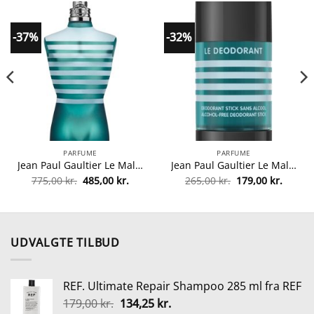
-37%
-32%
PARFUME
PARFUME
Jean Paul Gaultier Le Male EDT 125 ml fra Jean Paul Gaultier
Jean Paul Gaultier Le Male Le Deodorant Stick 75 gr. fra Jean Paul Gaultier
Den
Den
Den
Den
775,00
kr.
485,00
kr.
265,00
kr.
179,00
kr.
lle
oprindelige
aktuelle
oprindelige
aktuel
pris
pris
pris
pris
var:
er:
var:
er:
5 kr..
775,00 kr..
485,00 kr..
265,00 kr..
179,00 
UDVALGTE TILBUD
REF. Ultimate Repair Shampoo 285 ml fra REF
Den
Den
179,00
kr.
134,25
kr.