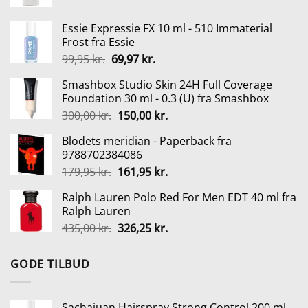
oprindelige
aktuelle
pris
pris
Essie Expressie FX 10 ml - 510 Immaterial
var:
er:
Frost fra Essie
179,00 kr..
134,25 kr..
Den
Den
99,95
kr.
69,97
kr.
oprindelige
aktuelle
Smashbox Studio Skin 24H Full Coverage
pris
pris
Foundation 30 ml - 0.3 (U) fra Smashbox
var:
er:
Den
Den
300,00
kr.
150,00
kr.
99,95 kr..
69,97 kr..
oprindelige
aktuelle
Blodets meridian - Paperback fra
pris
pris
9788702384086
var:
er:
Den
Den
179,95
kr.
161,95
kr.
300,00 kr..
150,00 kr..
oprindelige
aktuelle
Ralph Lauren Polo Red For Men EDT 40 ml fra
pris
pris
Ralph Lauren
var:
er:
Den
Den
435,00
kr.
326,25
kr.
179,95 kr..
161,95 kr..
oprindelige
aktuelle
pris
pris
GODE TILBUD
var:
er:
435,00 kr..
326,25 kr..
Sachajuan Hairspray Strong Control 200 ml