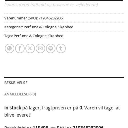
(sponsoreret indhold og priserne er vejledende)
Varenummer (SKU):
719346232906
Kategorier:
Perfume & Cologne
,
Skønhed
Tags:
Perfume & Cologne
,
Skønhed
BESKRIVELSE
ANMELDELSER (0)
in stock
på lager, fragtprisen er på
0
. Varen vil tage
at
blive leveret!