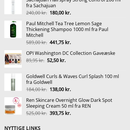
fra Sachajuan
Den
Den
240,00
kr.
180,00
kr.
oprindelige
aktuelle
Paul Mitchell Tea Tree Lemon Sage
pris
pris
Thickening Shampoo 1000 ml fra Paul
var:
er:
Mitchell
240,00 kr..
180,00 kr..
Den
Den
589,00
kr.
441,75
kr.
oprindelige
aktuelle
OPI Washington DC Collection Gaveæske
pris
pris
Den
Den
89,95
kr.
52,50
var:
kr.
er:
oprindelige
aktuelle
589,00 kr..
441,75 kr..
pris
pris
Goldwell Curls & Waves Curl Splash 100 ml
var:
er:
fra Goldwell
89,95 kr..
52,50 kr..
Den
Den
184,00
kr.
138,00
kr.
oprindelige
aktuelle
Ren Skincare Overnight Glow Dark Spot
pris
pris
Sleeping Cream 50 ml fra REN
var:
er:
Den
Den
525,00
kr.
393,75
kr.
184,00 kr..
138,00 kr..
oprindelige
aktuelle
pris
pris
NYTTIGE LINKS