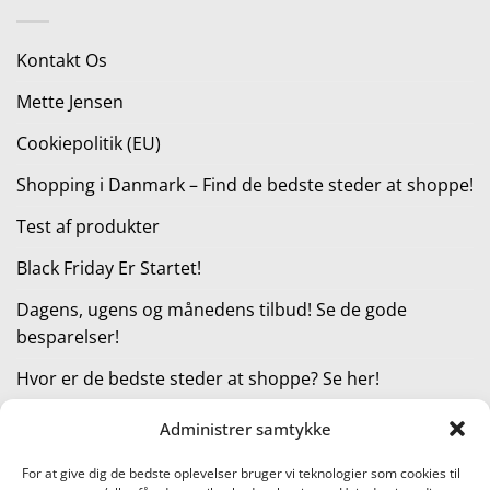
var:
er:
525,00 kr..
393,75 kr..
Kontakt Os
Mette Jensen
Cookiepolitik (EU)
Shopping i Danmark – Find de bedste steder at shoppe!
Test af produkter
Black Friday Er Startet!
Dagens, ugens og månedens tilbud! Se de gode
besparelser!
Hvor er de bedste steder at shoppe? Se her!
Administrer samtykke
KATEGORIER
For at give dig de bedste oplevelser bruger vi teknologier som cookies til