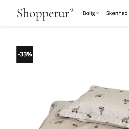
Fortsæt
til
Bolig
Skønhed
indhold
-33%