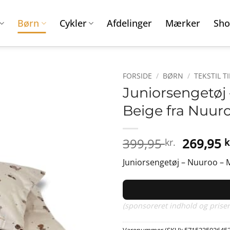
Børn
Cykler
Afdelinger
Mærker
Sho
FORSIDE
/
BØRN
/
TEKSTIL 
Juniorsengetøj
Beige fra Nuur
Den
399,95
269,95
kr.
k
oprinde
Juniorsengetøj – Nuuroo – M
pris
var:
399,95 k
(sponsoreret indhold og priser