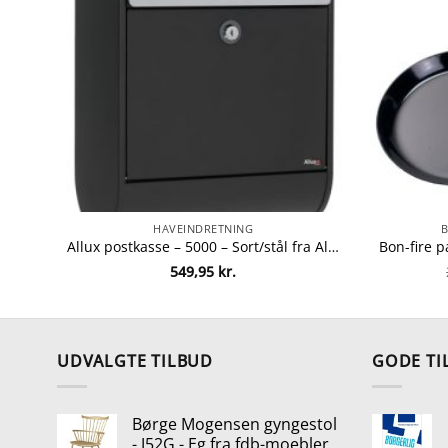
HAVEINDRETNING
Allux postkasse – 5000 – Sort/stål fra Allux 5701701605147
549,95
kr.
UDVALGTE TILBUD
GODE TI
Børge Mogensen gyngestol
- J52G - Eg fra fdb-moebler