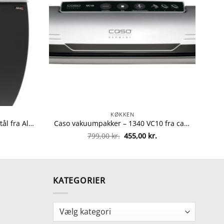
KØKKEN
Allux postkasse – 7000 – Sort/stål fra Allux 5701701474736
Caso vakuumpakker – 1340 VC10 fra caso 4038437013405
Den
Den
799,00
kr.
455,00
kr.
oprindelige
aktuelle
pris
pris
var:
er:
799,00 kr..
455,00 kr..
KATEGORIER
Kategorier