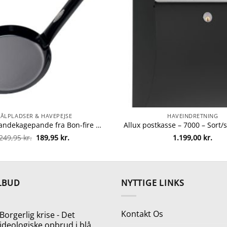
BÅLPLADSER & HAVEPEJSE
HAVEINDRETNING
Bon-fire pandekagepande fra Bon-fire 5708085100091
Den
Den
249,95
kr.
189,95
kr.
1.199,00
kr.
oprindelige
aktuelle
pris
pris
var:
er:
249,95 kr..
189,95 kr..
LBUD
NYTTIGE LINKS
Kontakt Os
Borgerlig krise - Det
ideologiske opbrud i blå