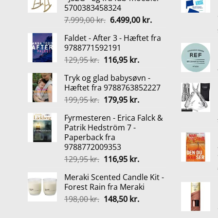
5700383458324
Den
Den
7.999,00
kr.
6.499,00
kr.
oprindelige
aktuelle
Faldet - After 3 - Hæftet fra
pris
pris
9788771592191
var:
er:
Den
Den
129,95
kr.
116,95
kr.
7.999,00 kr..
6.499,00 kr..
oprindelige
aktuelle
Tryk og glad babysøvn -
pris
pris
Hæftet fra 9788763852227
var:
er:
Den
Den
199,95
kr.
179,95
kr.
129,95 kr..
116,95 kr..
oprindelige
aktuelle
Fyrmesteren - Erica Falck &
pris
pris
Patrik Hedström 7 -
var:
er:
Paperback fra
199,95 kr..
179,95 kr..
9788772009353
Den
Den
129,95
kr.
116,95
kr.
oprindelige
aktuelle
Meraki Scented Candle Kit -
pris
pris
Forest Rain fra Meraki
var:
er:
Den
Den
198,00
kr.
148,50
kr.
129,95 kr..
116,95 kr..
oprindelige
aktuelle