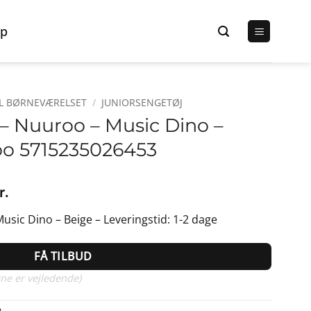
p
TIL BØRNEVÆRELSET
/
JUNIORSENGETØJ
 – Nuuroo – Music Dino –
oo 5715235026453
Den
r.
lige
aktuelle
usic Dino – Beige – Leveringstid: 1-2 dage
pris
er:
FÅ TILBUD
r..
269,95 kr..
ne er vejledende)