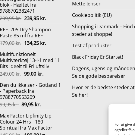
Mette Jensen
blok - Hæftet fra
9788702382471
Cookiepolitik (EU)
Den
Den
299,95
kr.
239,95
kr.
oprindelige
aktuelle
Shopping i Danmark – Find 
REF. 205 Dry Shampoo
pris
pris
steder at shoppe!
Paste 85 ml fra REF
var:
er:
Den
Den
179,00
kr.
134,25
kr.
299,95 kr..
239,95 kr..
Test af produkter
oprindelige
aktuelle
Multifunktionelt
pris
pris
Black Friday Er Startet!
Multiværktøj 13-i-1 med 11
var:
er:
Bits Ideelt til Friluftsliv
179,00 kr..
134,25 kr..
Dagens, ugens og månedens
Den
Den
249,00
kr.
99,00
kr.
Se de gode besparelser!
oprindelige
aktuelle
Den du ikke ser - Gotland 1
pris
pris
Hvor er de bedste steder a
- Paperback fra
var:
er:
Se her!
9788770553209
249,00 kr..
99,00 kr..
Den
Den
99,95
kr.
89,95
kr.
oprindelige
aktuelle
Max Factor Lipfinity Lip
pris
pris
Colour 24 Hrs - 180
var:
er:
For at give 
Spiritual fra Max Factor
99,95 kr..
89,95 kr..
og/eller få 
Den
Den