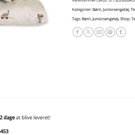
Varenummer (SKU):
571523502645
Kategorier:
Børn
,
Juniorsengetøj
,
Te
Tags:
Børn
,
Juniorsengetøj
,
Shop
,
Te
-2 dage
at blive leveret!
6453