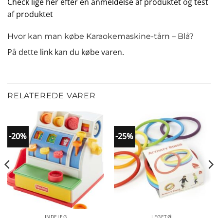
Check lige her efter en anmeldelse af produktet
og
test
af produktet
Hvor kan man købe Karaokemaskine-tårn – Blå?
På dette
link
kan du købe varen.
RELATEREDE VARER
-20%
-25%
INDELEG
LEGETØJ