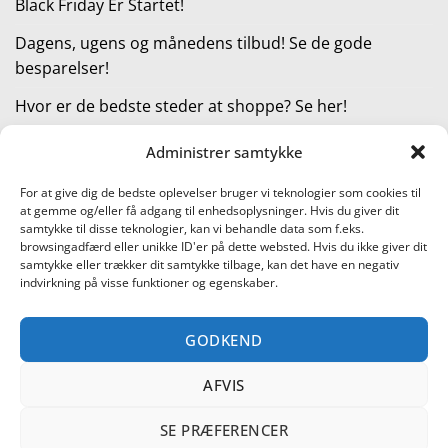
Black Friday Er Startet!
Dagens, ugens og månedens tilbud! Se de gode
besparelser!
Hvor er de bedste steder at shoppe? Se her!
Administrer samtykke
KATEGORIER
For at give dig de bedste oplevelser bruger vi teknologier som cookies til
at gemme og/eller få adgang til enhedsoplysninger. Hvis du giver dit
Kategorier
samtykke til disse teknologier, kan vi behandle data som f.eks.
browsingadfærd eller unikke ID'er på dette websted. Hvis du ikke giver dit
samtykke eller trækker dit samtykke tilbage, kan det have en negativ
indvirkning på visse funktioner og egenskaber.
Læs vores guide til online shopping
GODKEND
Visa
PayPal
Stripe
MasterCard
Cash
On
AFVIS
KONTAKT OS
METTE JENSEN
COOKIEPOLITIK (EU)
Delivery
SHOPPING I DANMARK – FIND DE BEDSTE STEDER AT SHOPPE!
TEST AF PRODUKTER
BLACK FRIDAY ER STARTET!
SE PRÆFERENCER
DAGENS, UGENS OG MÅNEDENS TILBUD! SE DE GODE
BESPARELSER!