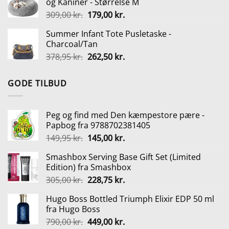
og Kaniner - Størrelse M
199,00 kr..
99,00 kr..
Den
Den
309,00
kr.
179,00
kr.
oprindelige
aktuelle
Summer Infant Tote Pusletaske -
pris
pris
Charcoal/Tan
var:
er:
Den
Den
378,95
kr.
262,50
kr.
309,00 kr..
179,00 kr..
oprindelige
aktuelle
pris
pris
GODE TILBUD
var:
er:
378,95 kr..
262,50 kr..
Peg og find med Den kæmpestore pære -
Papbog fra 9788702381405
Den
Den
149,95
kr.
145,00
kr.
oprindelige
aktuelle
Smashbox Serving Base Gift Set (Limited
pris
pris
Edition) fra Smashbox
var:
er:
Den
Den
305,00
kr.
228,75
kr.
149,95 kr..
145,00 kr..
oprindelige
aktuelle
Hugo Boss Bottled Triumph Elixir EDP 50 ml
pris
pris
fra Hugo Boss
var:
er:
Den
Den
790,00
kr.
449,00
kr.
305,00 kr..
228,75 kr..