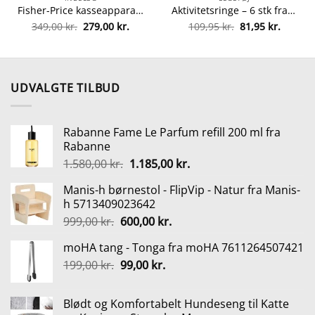
Fisher-Price kasseapparat fra fisher-price 75380020443
Aktivitetsringe – 6 stk fra 5704954219000
Den
Den
Den
Den
349,00
kr.
279,00
kr.
109,95
kr.
81,95
kr.
oprindelige
aktuelle
oprindelige
aktuell
pris
pris
pris
pris
var:
er:
var:
er:
349,00 kr..
279,00 kr..
109,95 kr..
81,95 kr
UDVALGTE TILBUD
Rabanne Fame Le Parfum refill 200 ml fra
Rabanne
Den
Den
1.580,00
kr.
1.185,00
kr.
oprindelige
aktuelle
Manis-h børnestol - FlipVip - Natur fra Manis-
pris
pris
h 5713409023642
var:
er:
Den
Den
999,00
kr.
600,00
kr.
1.580,00 kr..
1.185,00 kr..
oprindelige
aktuelle
moHA tang - Tonga fra moHA 7611264507421
pris
pris
Den
Den
199,00
kr.
var:
99,00
kr.
er:
oprindelige
aktuelle
999,00 kr..
600,00 kr..
pris
pris
Blødt og Komfortabelt Hundeseng til Katte
var:
er: