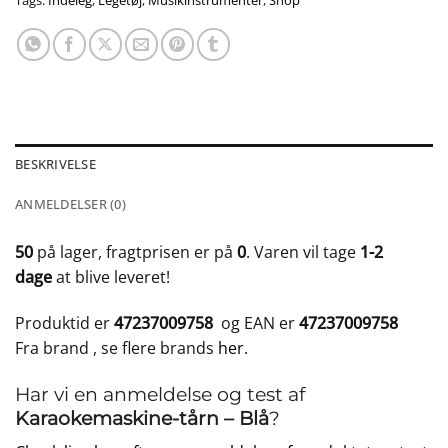
Tags:
Indeleg
,
Legetøj
,
Musikinstrumenter
,
Shop
BESKRIVELSE
ANMELDELSER (0)
50
på lager, fragtprisen er på
0
. Varen vil tage
1-2
dage
at blive leveret!
Produktid er
47237009758
og EAN er
47237009758
Fra brand
, se flere brands
her
.
Har vi en anmeldelse og test af
Karaokemaskine-tårn – Blå
?