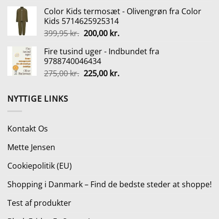
oprindelige
aktuelle
Color Kids termosæt - Olivengrøn fra Color
pris
pris
Kids 5714625925314
var:
er:
Den
Den
399,95
kr.
200,00
kr.
790,00 kr..
449,00 kr..
oprindelige
aktuelle
Fire tusind uger - Indbundet fra
pris
pris
9788740046434
var:
er:
Den
Den
275,00
kr.
225,00
kr.
399,95 kr..
200,00 kr..
oprindelige
aktuelle
pris
pris
NYTTIGE LINKS
var:
er:
275,00 kr..
225,00 kr..
Kontakt Os
Mette Jensen
Cookiepolitik (EU)
Shopping i Danmark – Find de bedste steder at shoppe!
Test af produkter