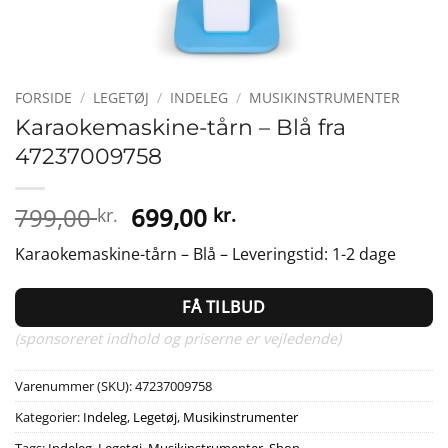
FORSIDE
/
LEGETØJ
/
INDELEG
/
MUSIKINSTRUMENTER
Karaokemaskine-tårn – Blå fra
47237009758
Den
Den
799,00
699,00
kr.
kr.
oprindelige
aktuelle
Karaokemaskine-tårn – Blå – Leveringstid: 1-2 dage
pris
pris
var:
er:
FÅ TILBUD
799,00 kr..
699,00 kr..
(sponsoreret indhold og priserne er vejledende)
Varenummer (SKU):
47237009758
Kategorier:
Indeleg
,
Legetøj
,
Musikinstrumenter