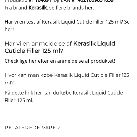
Produktid er
104691
og EAN er
4021609851059
Fra brand
Kerasilk
, se flere brands
her
.
Har vi en test af Kerasilk Liquid Cuticle Filler 125 ml? Se
her!
Har vi en anmeldelse af
Kerasilk Liquid
Cuticle Filler 125 ml
?
Check lige her efter en anmeldelse af produktet!
Hvor kan man købe Kerasilk Liquid Cuticle Filler 125
ml?
På dette
link
her kan du købe Kerasilk Liquid Cuticle
Filler 125 ml.
RELATEREDE VARER