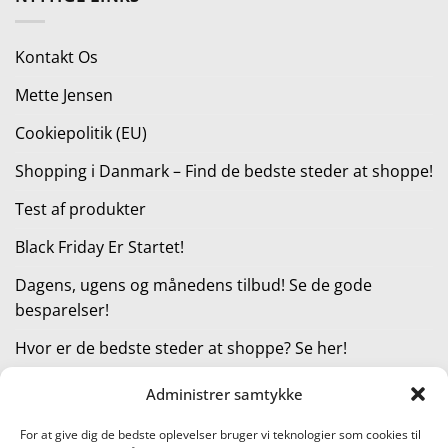
var:
er:
199,95 kr..
149,96 kr..
Kontakt Os
Mette Jensen
Cookiepolitik (EU)
Shopping i Danmark – Find de bedste steder at shoppe!
Test af produkter
Black Friday Er Startet!
Dagens, ugens og månedens tilbud! Se de gode
besparelser!
Hvor er de bedste steder at shoppe? Se her!
Administrer samtykke
KATEGORIER
For at give dig de bedste oplevelser bruger vi teknologier som cookies til