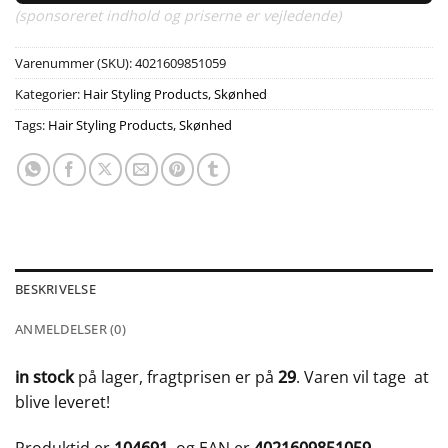
(sponsoreret indhold og priserne er vejledende)
Varenummer (SKU):
4021609851059
Kategorier:
Hair Styling Products
,
Skønhed
Tags:
Hair Styling Products
,
Skønhed
BESKRIVELSE
ANMELDELSER (0)
in stock
på lager, fragtprisen er på
29
. Varen vil tage
at
blive leveret!