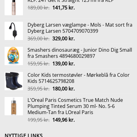
REF. 241 Get it Straight 125 ml fra REF
Den
Den
189,00
kr.
141,75
kr.
oprindelige
aktuelle
pris
pris
Dyberg Larsen væglampe - Mols - Mat sort fra
var:
er:
Dyberg Larsen 5704709070399
189,00 kr..
141,75 kr..
Den
Den
369,00
kr.
329,00
kr.
oprindelige
aktuelle
Smashers dinosauræg - Junior Dino Dig Small
pris
pris
fra Smashers 4894680029897
var:
er:
Den
Den
159,95
kr.
139,00
kr.
369,00 kr..
329,00 kr..
oprindelige
aktuelle
Color Kids termostøvler - Mørkeblå fra Color
pris
pris
Kids 5714625798208
var:
er:
Den
Den
359,95
kr.
180,00
kr.
159,95 kr..
139,00 kr..
oprindelige
aktuelle
L'Oreal Paris Cosmetics True Match Nude
pris
pris
Plumping Tinted Serum 30 ml- No. 5-6
var:
er:
Medium-Tan fra LOreal Paris
359,95 kr..
180,00 kr..
Den
Den
199,95
kr.
149,96
kr.
oprindelige
aktuelle
pris
pris
NYTTIGE LINKS