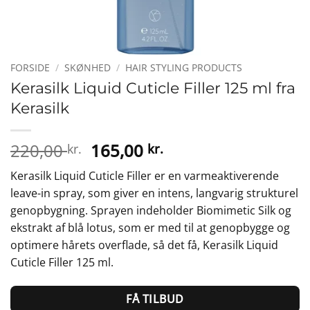
FORSIDE
/
SKØNHED
/
HAIR STYLING PRODUCTS
Kerasilk Liquid Cuticle Filler 125 ml fra
Kerasilk
Den
Den
220,00
165,00
kr.
kr.
oprindelige
aktuelle
Kerasilk Liquid Cuticle Filler er en varmeaktiverende
pris
pris
leave-in spray, som giver en intens, langvarig strukturel
var:
er:
genopbygning. Sprayen indeholder Biomimetic Silk og
220,00 kr..
165,00 kr..
ekstrakt af blå lotus, som er med til at genopbygge og
optimere hårets overflade, så det få, Kerasilk Liquid
Cuticle Filler 125 ml.
FÅ TILBUD