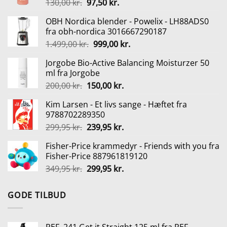
Den
Den
130,00
kr.
97,50
kr.
oprindelige
aktuelle
OBH Nordica blender - Powelix - LH88ADS0
pris
pris
fra obh-nordica 3016667290187
var:
er:
Den
Den
1.499,00
kr.
999,00
kr.
130,00 kr..
97,50 kr..
oprindelige
aktuelle
Jorgobe Bio-Active Balancing Moisturzer 50
pris
pris
ml fra Jorgobe
var:
er:
Den
Den
200,00
kr.
150,00
kr.
1.499,00 kr..
999,00 kr..
oprindelige
aktuelle
Kim Larsen - Et livs sange - Hæftet fra
pris
pris
9788702289350
var:
er:
Den
Den
299,95
kr.
239,95
kr.
200,00 kr..
150,00 kr..
oprindelige
aktuelle
Fisher-Price krammedyr - Friends with you fra
pris
pris
Fisher-Price 887961819120
var:
er:
Den
Den
349,95
kr.
299,95
kr.
299,95 kr..
239,95 kr..
oprindelige
aktuelle
pris
pris
GODE TILBUD
var:
er:
349,95 kr..
299,95 kr..