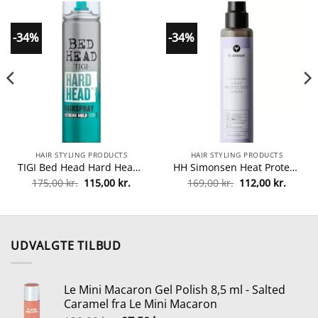
-34%
-34%
HAIR STYLING PRODUCTS
HAIR STYLING PRODUCTS
TIGI Bed Head Hard Head 385 ml fra TIGI
HH Simonsen Heat Protection Spray 145 ml fra HH Simonsen
Den
Den
Den
Den
175,00
kr.
115,00
kr.
169,00
kr.
112,00
kr.
lle
oprindelige
aktuelle
oprindelige
aktuel
pris
pris
pris
pris
var:
er:
var:
er:
0 kr..
175,00 kr..
115,00 kr..
169,00 kr..
112,00 
UDVALGTE TILBUD
Le Mini Macaron Gel Polish 8,5 ml - Salted
Caramel fra Le Mini Macaron