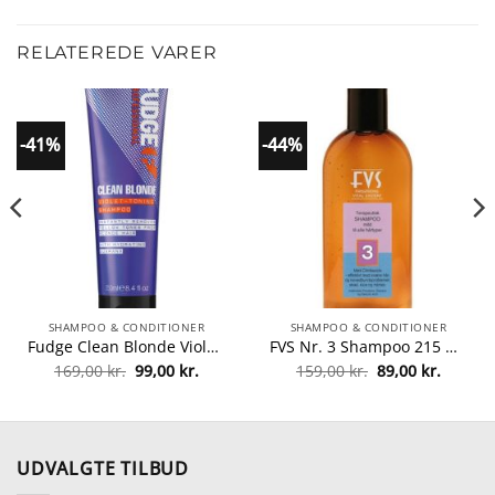
RELATEREDE VARER
-41%
-44%
SHAMPOO & CONDITIONER
SHAMPOO & CONDITIONER
Fudge Clean Blonde Violet Toning Shampoo 250 ml fra Fudge
FVS Nr. 3 Shampoo 215 ml fra FVS
Den
Den
Den
Den
169,00
kr.
99,00
kr.
159,00
kr.
89,00
kr.
le
oprindelige
aktuelle
oprindelige
aktuell
pris
pris
pris
pris
var:
er:
var:
er:
kr..
169,00 kr..
99,00 kr..
159,00 kr..
89,00 kr
UDVALGTE TILBUD