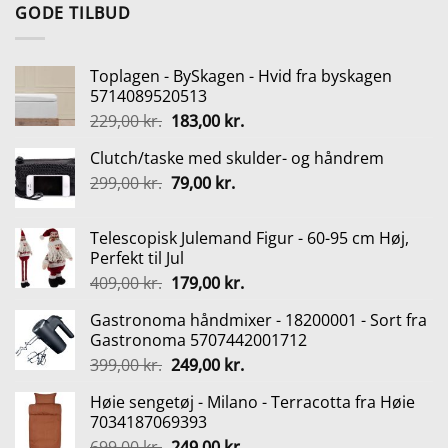
pris
pris
GODE TILBUD
var:
er:
699,00 kr..
249,00 kr..
Toplagen - BySkagen - Hvid fra byskagen
5714089520513
Den
Den
229,00
kr.
183,00
kr.
oprindelige
aktuelle
Clutch/taske med skulder- og håndrem
pris
pris
Den
Den
299,00
kr.
var:
79,00
kr.
er:
oprindelige
aktuelle
229,00 kr..
183,00 kr..
pris
pris
Telescopisk Julemand Figur - 60-95 cm Høj,
var:
er:
Perfekt til Jul
299,00 kr..
79,00 kr..
Den
Den
409,00
kr.
179,00
kr.
oprindelige
aktuelle
Gastronoma håndmixer - 18200001 - Sort fra
pris
pris
Gastronoma 5707442001712
var:
er:
Den
Den
399,00
kr.
249,00
kr.
409,00 kr..
179,00 kr..
oprindelige
aktuelle
Høie sengetøj - Milano - Terracotta fra Høie
pris
pris
7034187069393
var:
er:
Den
Den
699,00
kr.
249,00
kr.