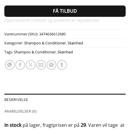
FÅ TILBUD
(sponsoreret indhold og priserne er vejledende)
Varenummer (SKU):
3474636612680
Kategorier:
Shampoo & Conditioner
,
Skønhed
Tags:
Shampoo & Conditioner
,
Skønhed
BESKRIVELSE
ANMELDELSER (0)
in stock
på lager, fragtprisen er på
29
. Varen vil tage
at