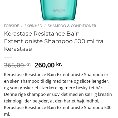
FORSIDE
/
SKØNHED
/
SHAMPOO & CONDITIONER
Kerastase Resistance Bain
Extentioniste Shampoo 500 ml fra
Kerastase
Den
Den
365,00
260,00
kr.
kr.
oprindelige
aktuelle
Kérastase Resistance Bain Extentioniste Shampoo er
pris
pris
en skøn shampoo til dig med tørre og slidte længder,
var:
er:
og som ønsker et stærkere og mere beskyttet hår.
365,00 kr..
260,00 kr..
Denne rige shampoo er udviklet med en særlig kreatin
teknologi, der betyder, at den har et højt indhol,
Kerastase Resistance Bain Extentioniste Shampoo 500
ml.