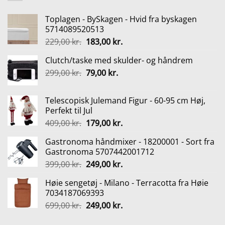
Toplagen - BySkagen - Hvid fra byskagen
5714089520513
Den
Den
229,00
kr.
183,00
kr.
oprindelige
aktuelle
Clutch/taske med skulder- og håndrem
pris
pris
Den
Den
299,00
kr.
var:
79,00
kr.
er:
oprindelige
aktuelle
229,00 kr..
183,00 kr..
pris
pris
Telescopisk Julemand Figur - 60-95 cm Høj,
var:
er:
Perfekt til Jul
299,00 kr..
79,00 kr..
Den
Den
409,00
kr.
179,00
kr.
oprindelige
aktuelle
Gastronoma håndmixer - 18200001 - Sort fra
pris
pris
Gastronoma 5707442001712
var:
er:
Den
Den
399,00
kr.
249,00
kr.
409,00 kr..
179,00 kr..
oprindelige
aktuelle
Høie sengetøj - Milano - Terracotta fra Høie
pris
pris
7034187069393
var:
er:
Den
Den
699,00
kr.
249,00
kr.
399,00 kr..
249,00 kr..
oprindelige
aktuelle