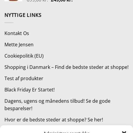
399,00 kr..
249,00 kr..
oprindelige
aktuelle
pris
pris
NYTTIGE LINKS
var:
er:
699,00 kr..
249,00 kr..
Kontakt Os
Mette Jensen
Cookiepolitik (EU)
Shopping i Danmark – Find de bedste steder at shoppe!
Test af produkter
Black Friday Er Startet!
Dagens, ugens og månedens tilbud! Se de gode
besparelser!
Hvor er de bedste steder at shoppe? Se her!