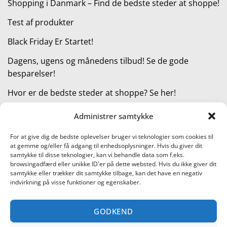
Shopping i Danmark – Find de bedste steder at shoppe!
Test af produkter
Black Friday Er Startet!
Dagens, ugens og månedens tilbud! Se de gode
besparelser!
Hvor er de bedste steder at shoppe? Se her!
Administrer samtykke
KATEGORIER
For at give dig de bedste oplevelser bruger vi teknologier som cookies til
at gemme og/eller få adgang til enhedsoplysninger. Hvis du giver dit
Kategorier
samtykke til disse teknologier, kan vi behandle data som f.eks.
browsingadfærd eller unikke ID'er på dette websted. Hvis du ikke giver dit
samtykke eller trækker dit samtykke tilbage, kan det have en negativ
indvirkning på visse funktioner og egenskaber.
Læs vores guide til online shopping
GODKEND
Visa
PayPal
Stripe
MasterCard
Cash
On