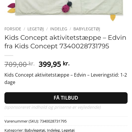
FORSIDE
/
LEGETØJ
/
INDELEG
/
BABYLEGETØJ
Kids Concept aktivitetstæppe – Edvin
fra Kids Concept 7340028731795
Den
Den
709,00
399,95
kr.
kr.
oprindelige
aktuelle
Kids Concept aktivitetstæppe – Edvin – Leveringstid: 1-2
pris
pris
dage
var:
er:
709,00 kr..
399,95 kr..
FÅ TILBUD
(sponsoreret indhold og priserne er vejledende)
Varenummer (SKU):
7340028731795
Kategorier:
Babylegetøj
,
Indeleg
,
Legetøj