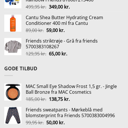
var:
er:
Den
Den
499,95
kr.
349,00
kr.
99,95 kr..
50,00 kr..
oprindelige
aktuelle
Cantu Shea Butter Hydrating Cream
pris
pris
Conditioner 400 ml fra Cantu
var:
er:
Den
Den
89,00
kr.
59,00
kr.
499,95 kr..
349,00 kr..
oprindelige
aktuelle
Friends striktrøje - Grå fra friends
pris
pris
5700383108267
var:
er:
Den
Den
129,95
kr.
65,00
kr.
89,00 kr..
59,00 kr..
oprindelige
aktuelle
pris
pris
GODE TILBUD
var:
er:
129,95 kr..
65,00 kr..
MAC Small Eye Shadow Frost 1,5 gr. - Jingle
Ball Bronze fra MAC Cosmetics
Den
Den
185,00
kr.
138,75
kr.
oprindelige
aktuelle
Friends sweatpants - Mørkeblå med
pris
pris
blomsterprint fra Friends 5700383004996
var:
er:
Den
Den
99,95
kr.
50,00
kr.
185,00 kr..
138,75 kr..