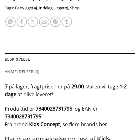
Tags:
Babylegetøj
,
Indeleg
,
Legetøj
,
Shop
BESKRIVELSE
ANMELDELSER (0)
7
på lager, fragtprisen er på
29.00
. Varen vil tage
1-2
dage
at blive leveret!
Produktid er
7340028731795
og EAN er
7340028731795
Fra brand
Kids Concept
, se flere brands
her
.
Har vi en anmeldelse og test af
Kids