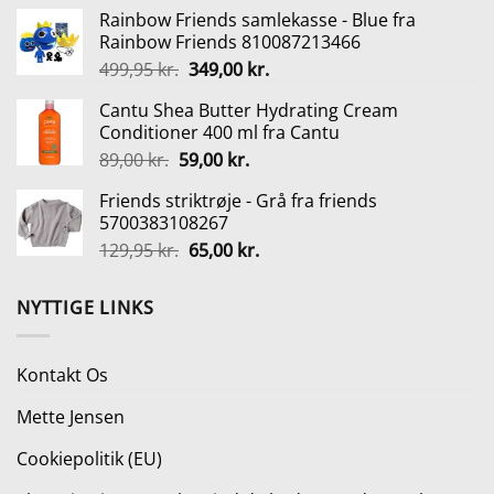
oprindelige
aktuelle
Rainbow Friends samlekasse - Blue fra
pris
pris
Rainbow Friends 810087213466
var:
er:
Den
Den
499,95
kr.
349,00
kr.
99,95 kr..
50,00 kr..
oprindelige
aktuelle
Cantu Shea Butter Hydrating Cream
pris
pris
Conditioner 400 ml fra Cantu
var:
er:
Den
Den
89,00
kr.
59,00
kr.
499,95 kr..
349,00 kr..
oprindelige
aktuelle
Friends striktrøje - Grå fra friends
pris
pris
5700383108267
var:
er:
Den
Den
129,95
kr.
65,00
kr.
89,00 kr..
59,00 kr..
oprindelige
aktuelle
pris
pris
NYTTIGE LINKS
var:
er:
129,95 kr..
65,00 kr..
Kontakt Os
Mette Jensen
Cookiepolitik (EU)