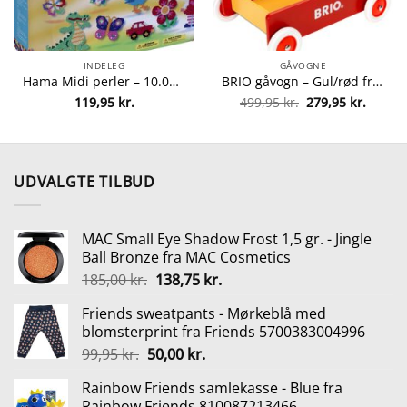
INDELEG
GÅVOGNE
Hama Midi perler – 10.000 stk. fra hama 28178202002
BRIO gåvogn – Gul/rød fra brio 7312350313505
Den
Den
119,95
kr.
499,95
kr.
279,95
kr.
lle
oprindelige
aktuel
pris
pris
var:
er:
5 kr..
499,95 kr..
279,95 
UDVALGTE TILBUD
MAC Small Eye Shadow Frost 1,5 gr. - Jingle
Ball Bronze fra MAC Cosmetics
Den
Den
185,00
kr.
138,75
kr.
oprindelige
aktuelle
Friends sweatpants - Mørkeblå med
pris
pris
blomsterprint fra Friends 5700383004996
var:
er:
Den
Den
99,95
kr.
50,00
kr.
185,00 kr..
138,75 kr..
oprindelige
aktuelle
Rainbow Friends samlekasse - Blue fra
pris
pris
Rainbow Friends 810087213466