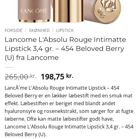
FORSIDE
/
SKØNHED
/
LIPSTICK
Lancome L'Absolu Rouge Intimatte
Lipstick 3,4 gr. – 454 Beloved Berry
(U) fra Lancome
Den
Den
265,00
198,75
kr.
kr.
oprindelige
aktuelle
LancÃ´me L'Absolu Rouge Intimatte Lipstick – 454
pris
pris
Beloved Berry er en lækker læbestift med en smuk mat
var:
er:
effekt. Læbestiften er beriget med blandt andet
265,00 kr..
198,75 kr..
hyaluronsyre og rosenekstrakt, som sørger for at fugte
læberne. Ofte kan matte læbestifter godt have,
Lancome L'Absolu Rouge Intimatte Lipstick 3,4 gr. – 454
Beloved Berry (U).