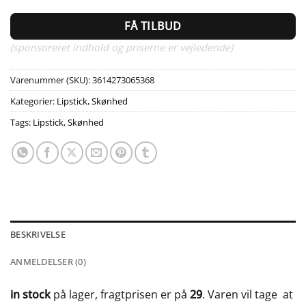
FÅ TILBUD
(sponsoreret indhold og priserne er vejledende)
Varenummer (SKU):
3614273065368
Kategorier:
Lipstick
,
Skønhed
Tags:
Lipstick
,
Skønhed
BESKRIVELSE
ANMELDELSER (0)
in stock
på lager, fragtprisen er på
29
. Varen vil tage
at