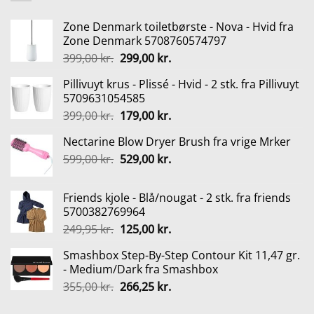
Zone Denmark toiletbørste - Nova - Hvid fra
Zone Denmark 5708760574797
Den
Den
399,00
kr.
299,00
kr.
oprindelige
aktuelle
Pillivuyt krus - Plissé - Hvid - 2 stk. fra Pillivuyt
pris
pris
5709631054585
var:
er:
Den
Den
399,00
kr.
179,00
kr.
399,00 kr..
299,00 kr..
oprindelige
aktuelle
Nectarine Blow Dryer Brush fra vrige Mrker
pris
pris
Den
Den
599,00
kr.
var:
529,00
kr.
er:
oprindelige
aktuelle
399,00 kr..
179,00 kr..
pris
pris
Friends kjole - Blå/nougat - 2 stk. fra friends
var:
er:
5700382769964
599,00 kr..
529,00 kr..
Den
Den
249,95
kr.
125,00
kr.
oprindelige
aktuelle
Smashbox Step-By-Step Contour Kit 11,47 gr.
pris
pris
- Medium/Dark fra Smashbox
var:
er:
Den
Den
355,00
kr.
266,25
kr.
249,95 kr..
125,00 kr..
oprindelige
aktuelle