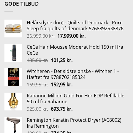
pris
pris
GODE TILBUD
var:
er:
355,00 kr..
266,25 kr..
Helårsdyne (lun) - Quilts of Denmark - Pure
Sleep fra quilts-of-denmark 5768892538876
Den
Den
26.999,00
kr.
17.999,00
kr.
oprindelige
aktuelle
CeCe Hair Mousse Moderat Hold 150 ml fra
pris
pris
CeCe
var:
er:
Den
Den
135,00
kr.
101,25
kr.
26.999,00 kr..
17.999,00 kr..
oprindelige
aktuelle
Witcheren - Det sidste ønske - Witcher 1 -
pris
pris
Hæftet fra 9788702185324
var:
er:
Den
Den
169,95
kr.
152,95
kr.
135,00 kr..
101,25 kr..
oprindelige
aktuelle
Rabanne Million Gold For Her EDP Refillable
pris
pris
50 ml fra Rabanne
var:
er:
Den
Den
925,00
kr.
693,75
kr.
169,95 kr..
152,95 kr..
oprindelige
aktuelle
Remington Keratin Protect Dryer (AC8002)
pris
pris
fra Remington
var:
er: