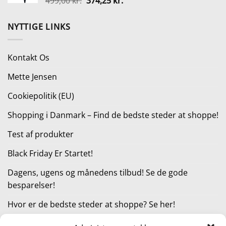
Den
Den
499,00
kr.
374,25
kr.
925,00 kr..
693,75 kr..
oprindelige
aktuelle
pris
pris
NYTTIGE LINKS
var:
er:
499,00 kr..
374,25 kr..
Kontakt Os
Mette Jensen
Cookiepolitik (EU)
Shopping i Danmark – Find de bedste steder at shoppe!
Test af produkter
Black Friday Er Startet!
Dagens, ugens og månedens tilbud! Se de gode
besparelser!
Hvor er de bedste steder at shoppe? Se her!