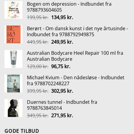
Bogen om depression - Indbundet fra
9788793604605
Den
Den
199,95
kr.
134,95
kr.
oprindelige
aktuelle
Berørt - Om dansk kunst i det nye årtusinde -
pris
pris
Indbundet fra 9788792949875
var:
er:
Den
Den
449,95
kr.
249,95
kr.
199,95 kr..
134,95 kr..
oprindelige
aktuelle
Australian Bodycare Heel Repair 100 ml fra
pris
pris
Australian Bodycare
var:
er:
Den
Den
129,00
kr.
96,75
kr.
449,95 kr..
249,95 kr..
oprindelige
aktuelle
Michael Kvium - Den nådesløse - Indbundet
pris
pris
fra 9788702248227
var:
er:
Den
Den
399,95
kr.
302,95
kr.
129,00 kr..
96,75 kr..
oprindelige
aktuelle
Duernes tunnel - Indbundet fra
pris
pris
9788763845014
var:
er:
Den
Den
349,95
kr.
271,95
kr.
399,95 kr..
302,95 kr..
oprindelige
aktuelle
pris
pris
GODE TILBUD