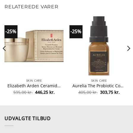
RELATEREDE VARER
-25%
-25%
SKIN CARE
SKIN CARE
Elizabeth Arden Ceramide Premiere Regeneration Eye Cream 15 ml fra Elizabeth Arden
Aurelia The Probiotic Concentrate 10 ml fra Aurelia
Den
Den
Den
Den
595,00
kr.
446,25
kr.
405,00
kr.
303,75
kr.
lle
oprindelige
aktuelle
oprindelige
aktuel
pris
pris
pris
pris
var:
er:
var:
er:
0 kr..
595,00 kr..
446,25 kr..
405,00 kr..
303,75 
UDVALGTE TILBUD