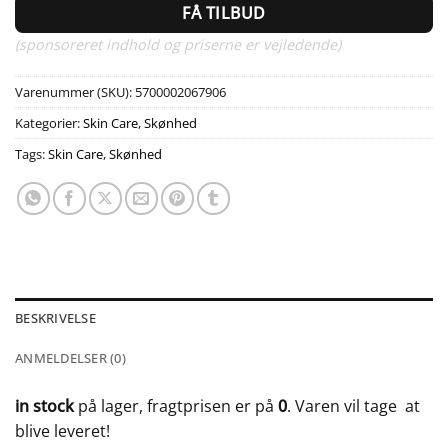
FÅ TILBUD
(sponsoreret indhold og priserne er vejledende)
Varenummer (SKU):
5700002067906
Kategorier:
Skin Care
,
Skønhed
Tags:
Skin Care
,
Skønhed
BESKRIVELSE
ANMELDELSER (0)
in stock
på lager, fragtprisen er på
0
. Varen vil tage
at
blive leveret!