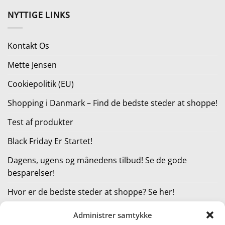
pris
pris
NYTTIGE LINKS
var:
er:
349,95 kr..
271,95 kr..
Kontakt Os
Mette Jensen
Cookiepolitik (EU)
Shopping i Danmark – Find de bedste steder at shoppe!
Test af produkter
Black Friday Er Startet!
Dagens, ugens og månedens tilbud! Se de gode
besparelser!
Hvor er de bedste steder at shoppe? Se her!
Administrer samtykke
KATEGORIER