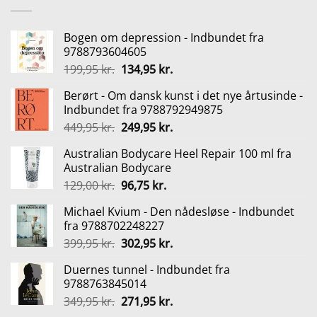
var:
er:
349,95 kr..
271,95 kr..
Bogen om depression - Indbundet fra
9788793604605
Den
Den
199,95
kr.
134,95
kr.
oprindelige
aktuelle
Berørt - Om dansk kunst i det nye årtusinde -
pris
pris
Indbundet fra 9788792949875
var:
er:
Den
Den
449,95
kr.
249,95
kr.
199,95 kr..
134,95 kr..
oprindelige
aktuelle
Australian Bodycare Heel Repair 100 ml fra
pris
pris
Australian Bodycare
var:
er:
Den
Den
129,00
kr.
96,75
kr.
449,95 kr..
249,95 kr..
oprindelige
aktuelle
Michael Kvium - Den nådesløse - Indbundet
pris
pris
fra 9788702248227
var:
er:
Den
Den
399,95
kr.
302,95
kr.
129,00 kr..
96,75 kr..
oprindelige
aktuelle
Duernes tunnel - Indbundet fra
pris
pris
9788763845014
var:
er:
Den
Den
349,95
kr.
271,95
kr.
399,95 kr..
302,95 kr..
oprindelige
aktuelle