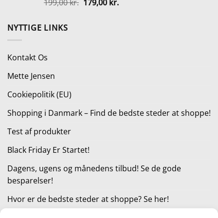
Den
Den
199,00
kr.
179,00
kr.
oprindelige
aktuelle
pris
pris
NYTTIGE LINKS
var:
er:
199,00 kr..
179,00 kr..
Kontakt Os
Mette Jensen
Cookiepolitik (EU)
Shopping i Danmark – Find de bedste steder at shoppe!
Test af produkter
Black Friday Er Startet!
Dagens, ugens og månedens tilbud! Se de gode
besparelser!
Hvor er de bedste steder at shoppe? Se her!