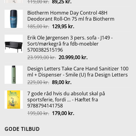
Den
Den
119,00
kr.
89,25
kr.
oprindelige
aktuelle
Biotherm Homme Day Control 48H
pris
pris
Deodorant Roll-On 75 ml fra Biotherm
var:
er:
Den
Den
185,00
kr.
129,95
kr.
119,00 kr..
89,25 kr..
oprindelige
aktuelle
Erik Ole Jørgensen 3 pers. sofa - J149 -
pris
pris
Sort/mørkegrå fra fdb-moebler
var:
er:
5700382515196
185,00 kr..
129,95 kr..
Den
Den
23.999,00
kr.
20.999,00
kr.
oprindelige
aktuelle
Design Letters Take Care Hand Sanitizer 100
pris
pris
ml + Dispenser - Smile (U) fra Design Letters
var:
er:
Den
Den
229,00
kr.
89,00
kr.
23.999,00 kr..
20.999,00 kr..
oprindelige
aktuelle
7 gode råd hvis du absolut skal på
pris
pris
sportsferie, fordi ... - Hæftet fra
var:
er:
9788794141758
229,00 kr..
89,00 kr..
Den
Den
199,00
kr.
179,00
kr.
oprindelige
aktuelle
pris
pris
GODE TILBUD
var:
er: