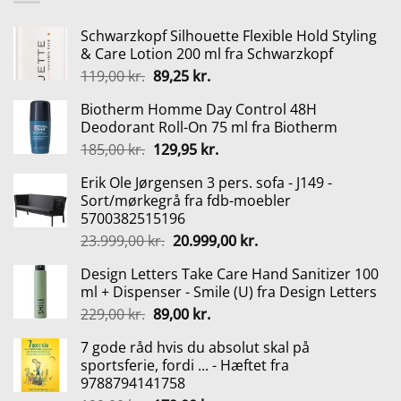
199,00 kr..
179,00 kr..
Schwarzkopf Silhouette Flexible Hold Styling
& Care Lotion 200 ml fra Schwarzkopf
Den
Den
119,00
kr.
89,25
kr.
oprindelige
aktuelle
Biotherm Homme Day Control 48H
pris
pris
Deodorant Roll-On 75 ml fra Biotherm
var:
er:
Den
Den
185,00
kr.
129,95
kr.
119,00 kr..
89,25 kr..
oprindelige
aktuelle
Erik Ole Jørgensen 3 pers. sofa - J149 -
pris
pris
Sort/mørkegrå fra fdb-moebler
var:
er:
5700382515196
185,00 kr..
129,95 kr..
Den
Den
23.999,00
kr.
20.999,00
kr.
oprindelige
aktuelle
Design Letters Take Care Hand Sanitizer 100
pris
pris
ml + Dispenser - Smile (U) fra Design Letters
var:
er:
Den
Den
229,00
kr.
89,00
kr.
23.999,00 kr..
20.999,00 kr..
oprindelige
aktuelle
7 gode råd hvis du absolut skal på
pris
pris
sportsferie, fordi ... - Hæftet fra
var:
er:
9788794141758
229,00 kr..
89,00 kr..