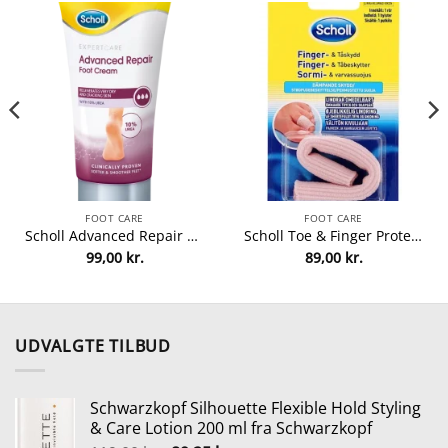
FOOT CARE
FOOT CARE
Scholl Advanced Repair Cream 150 ml fra Scholl
Scholl Toe & Finger Protector 1 Pieces fra Scholl
99,00
kr.
89,00
kr.
le
r..
UDVALGTE TILBUD
Schwarzkopf Silhouette Flexible Hold Styling
& Care Lotion 200 ml fra Schwarzkopf