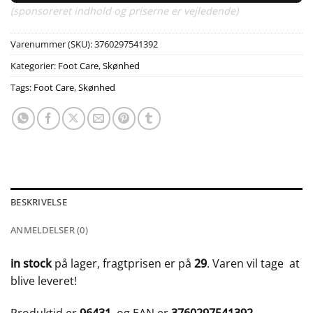
(sponsoreret indhold og priserne er vejledende)
Varenummer (SKU):
3760297541392
Kategorier:
Foot Care
,
Skønhed
Tags:
Foot Care
,
Skønhed
BESKRIVELSE
ANMELDELSER (0)
in stock
på lager, fragtprisen er på
29
. Varen vil tage
at
blive leveret!