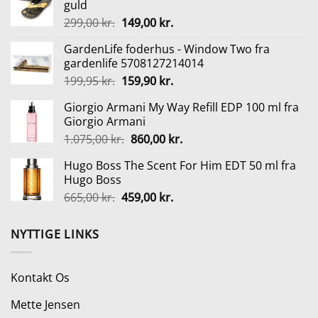
guld
var:
er:
Den
Den
299,00
kr.
149,00
kr.
799,00 kr..
699,00 kr..
oprindelige
aktuelle
GardenLife foderhus - Window Two fra
pris
pris
gardenlife 5708127214014
var:
er:
Den
Den
199,95
kr.
159,90
kr.
299,00 kr..
149,00 kr..
oprindelige
aktuelle
Giorgio Armani My Way Refill EDP 100 ml fra
pris
pris
Giorgio Armani
var:
er:
Den
Den
1.075,00
kr.
860,00
kr.
199,95 kr..
159,90 kr..
oprindelige
aktuelle
Hugo Boss The Scent For Him EDT 50 ml fra
pris
pris
Hugo Boss
var:
er:
Den
Den
665,00
kr.
459,00
kr.
1.075,00 kr..
860,00 kr..
oprindelige
aktuelle
pris
pris
NYTTIGE LINKS
var:
er:
665,00 kr..
459,00 kr..
Kontakt Os
Mette Jensen