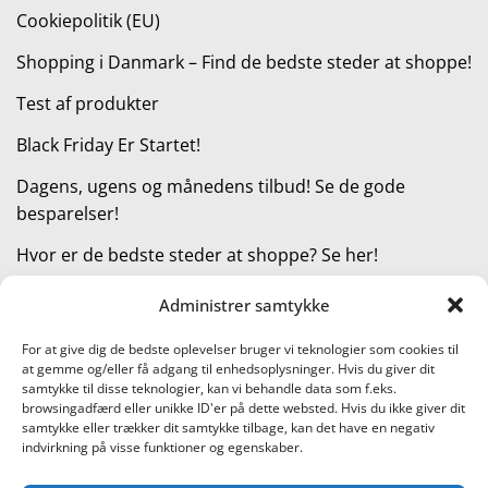
Cookiepolitik (EU)
Shopping i Danmark – Find de bedste steder at shoppe!
Test af produkter
Black Friday Er Startet!
Dagens, ugens og månedens tilbud! Se de gode
besparelser!
Hvor er de bedste steder at shoppe? Se her!
Administrer samtykke
KATEGORIER
For at give dig de bedste oplevelser bruger vi teknologier som cookies til
at gemme og/eller få adgang til enhedsoplysninger. Hvis du giver dit
Kategorier
samtykke til disse teknologier, kan vi behandle data som f.eks.
browsingadfærd eller unikke ID'er på dette websted. Hvis du ikke giver dit
samtykke eller trækker dit samtykke tilbage, kan det have en negativ
indvirkning på visse funktioner og egenskaber.
Læs vores guide til online shopping