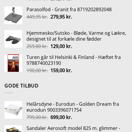
oprindelige
aktuelle
Parasolfod - Granit fra 8719202892048
pris
pris
Den
Den
449,95
kr.
var:
279,95
kr.
er:
oprindelige
aktuelle
499,00 kr..
299,00 kr..
pris
pris
Hjemmesko/Sutsko - Bløde, Varme og Lækre,
var:
er:
designet til at forkæle dine fødder
449,95 kr..
279,95 kr..
Den
Den
259,00
kr.
129,00
kr.
oprindelige
aktuelle
Turen går til Helsinki & Finland - Hæftet fra
pris
pris
9788740023190
var:
er:
Den
Den
190,00
kr.
159,00
kr.
259,00 kr..
129,00 kr..
oprindelige
aktuelle
pris
pris
GODE TILBUD
var:
er:
190,00 kr..
159,00 kr..
Helårsdyne - Eurodun - Golden Dream fra
eurodun 9003396071754
Den
Den
799,00
kr.
699,00
kr.
oprindelige
aktuelle
Sandaler Aerosoft model 825 m. glimmer -
pris
pris