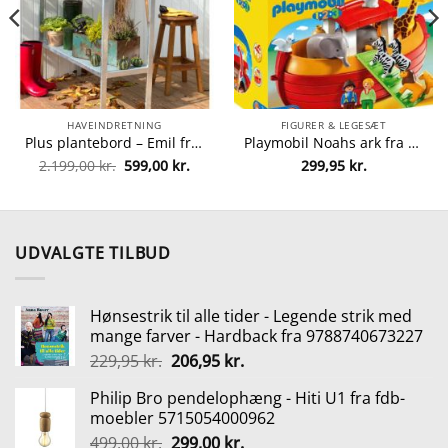
HAVEINDRETNING
FIGURER & LEGESÆT
Plus plantebord – Emil fra plus 5703393179432
Playmobil Noahs ark fra Playmobil 4008789067654
Den
Den
2.199,00
kr.
599,00
kr.
299,95
kr.
oprindelige
aktuelle
pris
pris
var:
er:
2.199,00 kr..
599,00 kr..
UDVALGTE TILBUD
Hønsestrik til alle tider - Legende strik med
mange farver - Hardback fra 9788740673227
Den
Den
229,95
kr.
206,95
kr.
oprindelige
aktuelle
Philip Bro pendelophæng - Hiti U1 fra fdb-
pris
pris
moebler 5715054000962
var:
er:
Den
Den
499,00
kr.
299,00
kr.
229,95 kr..
206,95 kr..