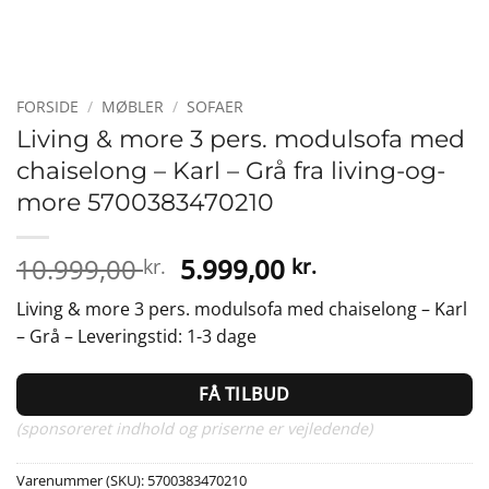
FORSIDE
/
MØBLER
/
SOFAER
Living & more 3 pers. modulsofa med
chaiselong – Karl – Grå fra living-og-
more 5700383470210
Den
Den
10.999,00
5.999,00
kr.
kr.
oprindelige
aktuelle
Living & more 3 pers. modulsofa med chaiselong – Karl
pris
pris
– Grå – Leveringstid: 1-3 dage
var:
er:
10.999,00 kr..
5.999,00 kr..
FÅ TILBUD
(sponsoreret indhold og priserne er vejledende)
Varenummer (SKU):
5700383470210