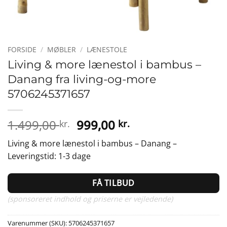
FORSIDE
/
MØBLER
/
LÆNESTOLE
Living & more lænestol i bambus –
Danang fra living-og-more
5706245371657
Den
Den
1.499,00
999,00
kr.
kr.
oprindelige
aktuelle
Living & more lænestol i bambus – Danang –
pris
pris
Leveringstid: 1-3 dage
var:
er:
1.499,00 kr..
999,00 kr..
FÅ TILBUD
(sponsoreret indhold og priserne er vejledende)
Varenummer (SKU):
5706245371657