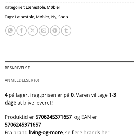
Kategorier:
Lænestole
,
Møbler
Tags:
Lænestole
,
Møbler
,
Ny
,
Shop
BESKRIVELSE
ANMELDELSER (0)
4
på lager, fragtprisen er på
0
. Varen vil tage
1-3
dage
at blive leveret!
Produktid er
5706245371657
og EAN er
5706245371657
Fra brand
living-og-more
, se flere brands
her
.