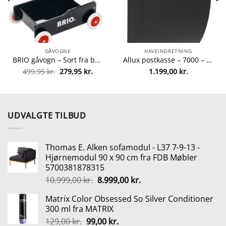
GÅVOGNE
HAVEINDRETNING
BRIO gåvogn – Sort fra brio 7312350313512
Allux postkasse – 7000 – Sort/stål fra Allux 5701701474736
Den
Den
499,95
kr.
279,95
kr.
1.199,00
kr.
oprindelige
aktuelle
pris
pris
var:
er:
499,95 kr..
279,95 kr..
UDVALGTE TILBUD
Thomas E. Alken sofamodul - L37 7-9-13 -
Hjørnemodul 90 x 90 cm fra FDB Møbler
5700381878315
Den
Den
10.999,00
kr.
8.999,00
kr.
oprindelige
aktuelle
Matrix Color Obsessed So Silver Conditioner
pris
pris
300 ml fra MATRIX
var:
er:
Den
Den
129,00
kr.
99,00
kr.
10.999,00 kr..
8.999,00 kr..