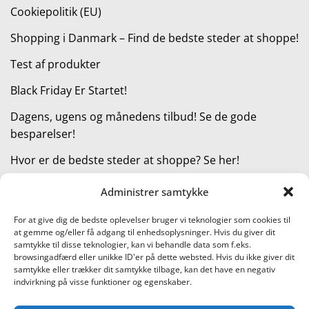
Cookiepolitik (EU)
Shopping i Danmark – Find de bedste steder at shoppe!
Test af produkter
Black Friday Er Startet!
Dagens, ugens og månedens tilbud! Se de gode
besparelser!
Hvor er de bedste steder at shoppe? Se her!
Administrer samtykke
KATEGORIER
For at give dig de bedste oplevelser bruger vi teknologier som cookies til
at gemme og/eller få adgang til enhedsoplysninger. Hvis du giver dit
Kategorier
samtykke til disse teknologier, kan vi behandle data som f.eks.
browsingadfærd eller unikke ID'er på dette websted. Hvis du ikke giver dit
samtykke eller trækker dit samtykke tilbage, kan det have en negativ
indvirkning på visse funktioner og egenskaber.
Læs vores guide til online shopping