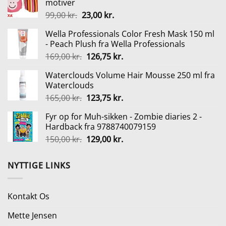
motiver
var:
er:
Den
Den
99,00
kr.
23,00
kr.
58,95 kr..
28,95 kr..
oprindelige
aktuelle
Wella Professionals Color Fresh Mask 150 ml
pris
pris
- Peach Plush fra Wella Professionals
var:
er:
Den
Den
169,00
kr.
126,75
kr.
99,00 kr..
23,00 kr..
oprindelige
aktuelle
Waterclouds Volume Hair Mousse 250 ml fra
pris
pris
Waterclouds
var:
er:
Den
Den
165,00
kr.
123,75
kr.
169,00 kr..
126,75 kr..
oprindelige
aktuelle
Fyr op for Muh-sikken - Zombie diaries 2 -
pris
pris
Hardback fra 9788740079159
var:
er:
Den
Den
150,00
kr.
129,00
kr.
165,00 kr..
123,75 kr..
oprindelige
aktuelle
pris
pris
NYTTIGE LINKS
var:
er:
150,00 kr..
129,00 kr..
Kontakt Os
Mette Jensen