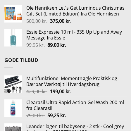
oprindelige
aktuelle
Ole Henriksen Let's Get Luminous Christmas
pris
pris
Gift Set (Limited Edition) fra Ole Henriksen
var:
er:
Den
Den
500,00
kr.
375,00
kr.
429,95 kr..
189,00 kr..
oprindelige
aktuelle
Essie Expressie 10 ml - 335 Up Up and Away
pris
pris
Message fra Essie
var:
er:
Den
Den
99,95
kr.
89,00
kr.
500,00 kr..
375,00 kr..
oprindelige
aktuelle
pris
pris
GODE TILBUD
var:
er:
99,95 kr..
89,00 kr..
Multifunktionel Momentnøgle Praktisk og
Bærbar Værktøj til Hverdagsbrug
Den
Den
429,00
kr.
199,00
kr.
oprindelige
aktuelle
Clearasil Ultra Rapid Action Gel Wash 200 ml
pris
pris
fra Clearasil
var:
er:
Den
Den
79,00
kr.
59,25
kr.
429,00 kr..
199,00 kr..
oprindelige
aktuelle
Leander lagen til babyseng - 2 stk - Cool grey
pris
pris