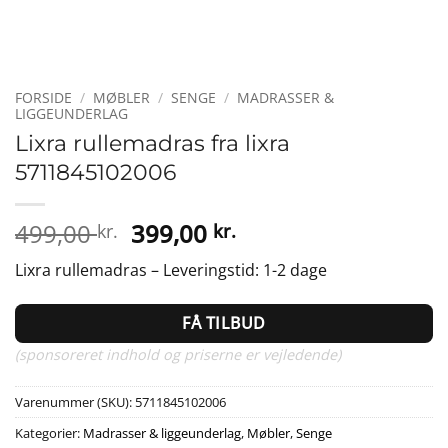
FORSIDE
/
MØBLER
/
SENGE
/
MADRASSER &
LIGGEUNDERLAG
Lixra rullemadras fra lixra
5711845102006
Den
Den
499,00
399,00
kr.
kr.
oprindelige
aktuelle
Lixra rullemadras – Leveringstid: 1-2 dage
pris
pris
var:
er:
FÅ TILBUD
499,00 kr..
399,00 kr..
(sponsoreret indhold og priserne er vejledende)
Varenummer (SKU):
5711845102006
Kategorier:
Madrasser & liggeunderlag
,
Møbler
,
Senge