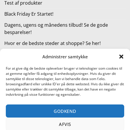
Test af produkter
Black Friday Er Startet!
Dagens, ugens og månedens tilbud! Se de gode
besparelser!
Hvor er de bedste steder at shoppe? Se her!
Administrer samtykke
KATEGORIER
For at give dig de bedste oplevelser bruger vi teknologier som cookies til
at gemme og/eller få adgang til enhedsoplysninger. Hvis du giver dit
Kategorier
samtykke til disse teknologier, kan vi behandle data som f.eks.
browsingadfærd eller unikke ID'er på dette websted. Hvis du ikke giver dit
samtykke eller trækker dit samtykke tilbage, kan det have en negativ
indvirkning på visse funktioner og egenskaber.
Læs vores guide til online shopping
GODKEND
Visa
PayPal
Stripe
MasterCard
Cash
On
AFVIS
KONTAKT OS
METTE JENSEN
COOKIEPOLITIK (EU)
Delivery
SHOPPING I DANMARK – FIND DE BEDSTE STEDER AT SHOPPE!