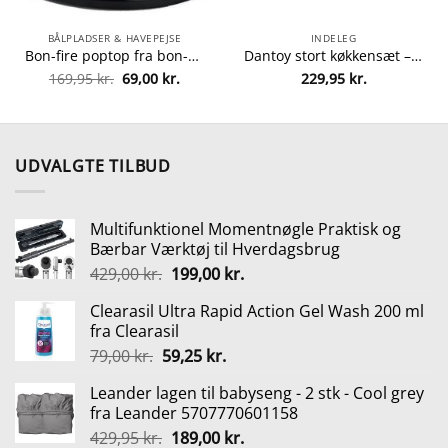
BÅLPLADSER & HAVEPEJSE
INDELEG
Bon-fire poptop fra bon-fire 5708085100183
Dantoy stort køkkensæt – 59 dele fra dantoy 5701217042566
Den
Den
169,95
kr.
69,00
kr.
229,95
kr.
lle
oprindelige
aktuelle
pris
pris
var:
er:
5 kr..
169,95 kr..
69,00 kr..
UDVALGTE TILBUD
Multifunktionel Momentnøgle Praktisk og
Bærbar Værktøj til Hverdagsbrug
Den
Den
429,00
kr.
199,00
kr.
oprindelige
aktuelle
Clearasil Ultra Rapid Action Gel Wash 200 ml
pris
pris
fra Clearasil
var:
er:
Den
Den
79,00
kr.
59,25
kr.
429,00 kr..
199,00 kr..
oprindelige
aktuelle
Leander lagen til babyseng - 2 stk - Cool grey
pris
pris
fra Leander 5707770601158
var:
er:
Den
Den
429,95
kr.
189,00
kr.
79,00 kr..
59,25 kr..