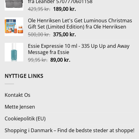
fra Leander 5707770601158
var:
er:
Den
Den
429,95
kr.
189,00
kr.
79,00 kr..
59,25 kr..
oprindelige
aktuelle
Ole Henriksen Let's Get Luminous Christmas
pris
pris
Gift Set (Limited Edition) fra Ole Henriksen
var:
er:
Den
Den
500,00
kr.
375,00
kr.
429,95 kr..
189,00 kr..
oprindelige
aktuelle
Essie Expressie 10 ml - 335 Up Up and Away
pris
pris
Message fra Essie
var:
er:
Den
Den
99,95
kr.
89,00
kr.
500,00 kr..
375,00 kr..
oprindelige
aktuelle
pris
pris
NYTTIGE LINKS
var:
er:
99,95 kr..
89,00 kr..
Kontakt Os
Mette Jensen
Cookiepolitik (EU)
Shopping i Danmark – Find de bedste steder at shoppe!