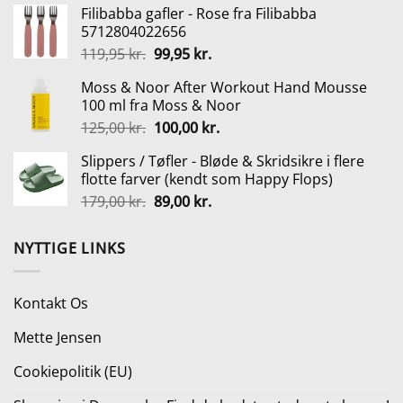
Filibabba gafler - Rose fra Filibabba
pris
pris
5712804022656
var:
er:
Den
Den
119,95
kr.
99,95
kr.
1.499,00 kr..
1.299,00 kr..
oprindelige
aktuelle
Moss & Noor After Workout Hand Mousse
pris
pris
100 ml fra Moss & Noor
var:
er:
Den
Den
125,00
kr.
100,00
kr.
119,95 kr..
99,95 kr..
oprindelige
aktuelle
Slippers / Tøfler - Bløde & Skridsikre i flere
pris
pris
flotte farver (kendt som Happy Flops)
var:
er:
Den
Den
179,00
kr.
89,00
kr.
125,00 kr..
100,00 kr..
oprindelige
aktuelle
pris
pris
NYTTIGE LINKS
var:
er:
179,00 kr..
89,00 kr..
Kontakt Os
Mette Jensen
Cookiepolitik (EU)