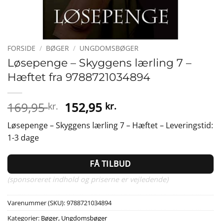
FORSIDE
/
BØGER
/
UNGDOMSBØGER
Løsepenge – Skyggens lærling 7 –
Hæftet fra 9788721034894
Den
Den
169,95
152,95
kr.
kr.
oprindelige
aktuelle
Løsepenge – Skyggens lærling 7 – Hæftet – Leveringstid:
pris
pris
1-3 dage
var:
er:
169,95 kr..
152,95 kr..
FÅ TILBUD
(sponsoreret indhold og priserne er vejledende)
Varenummer (SKU):
9788721034894
Kategorier:
Bøger
,
Ungdomsbøger