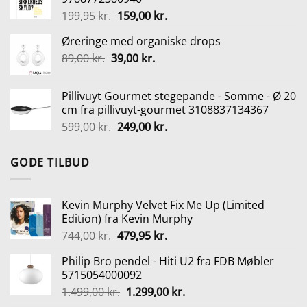
var:
er:
Den
Den
199,95
kr.
159,00
kr.
139,00 kr..
29,00 kr..
oprindelige
aktuelle
Øreringe med organiske drops
pris
pris
Den
Den
89,00
kr.
39,00
var:
kr.
er:
oprindelige
aktuelle
199,95 kr..
159,00 kr..
pris
pris
Pillivuyt Gourmet stegepande - Somme - Ø 20
var:
er:
cm fra pillivuyt-gourmet 3108837134367
89,00 kr..
39,00 kr..
Den
Den
599,00
kr.
249,00
kr.
oprindelige
aktuelle
pris
pris
GODE TILBUD
var:
er:
599,00 kr..
249,00 kr..
Kevin Murphy Velvet Fix Me Up (Limited
Edition) fra Kevin Murphy
Den
Den
744,00
kr.
479,95
kr.
oprindelige
aktuelle
Philip Bro pendel - Hiti U2 fra FDB Møbler
pris
pris
5715054000092
var:
er:
Den
Den
1.499,00
kr.
1.299,00
kr.
744,00 kr..
479,95 kr..
oprindelige
aktuelle