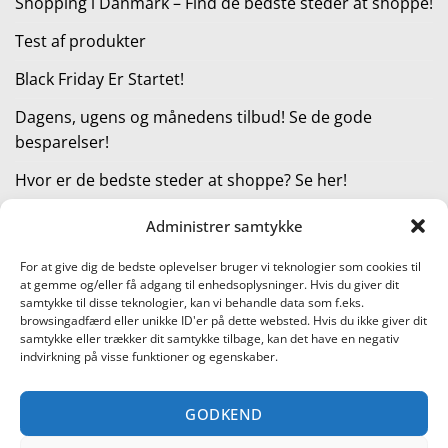
Shopping i Danmark – Find de bedste steder at shoppe!
Test af produkter
Black Friday Er Startet!
Dagens, ugens og månedens tilbud! Se de gode
besparelser!
Hvor er de bedste steder at shoppe? Se her!
Administrer samtykke
KATEGORIER
For at give dig de bedste oplevelser bruger vi teknologier som cookies til
at gemme og/eller få adgang til enhedsoplysninger. Hvis du giver dit
Kategorier
samtykke til disse teknologier, kan vi behandle data som f.eks.
browsingadfærd eller unikke ID'er på dette websted. Hvis du ikke giver dit
samtykke eller trækker dit samtykke tilbage, kan det have en negativ
indvirkning på visse funktioner og egenskaber.
Læs vores guide til online shopping
GODKEND
Visa
PayPal
Stripe
MasterCard
Cash
On