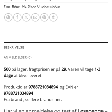
Tags:
Bøger
,
Ny
,
Shop
,
Ungdomsbøger
BESKRIVELSE
ANMELDELSER (0)
500
på lager, fragtprisen er på
29
. Varen vil tage
1-3
dage
at blive leveret!
Produktid er
9788721034894
og EAN er
9788721034894
Fra brand
, se flere brands
her
.
Har vi en anmeldelse og test af
Løsepenge –