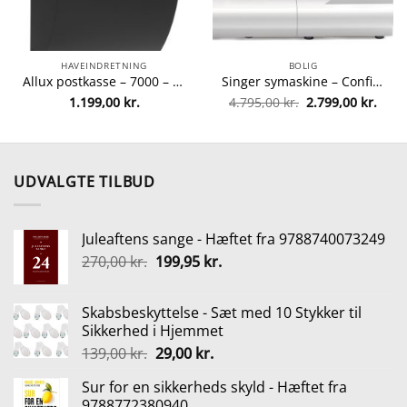
HAVEINDRETNING
BOLIG
Allux postkasse – 7000 – Sort/stål fra Allux 5701701474736
Singer symaskine – Confidence 7470 fra singer 4996856110016
Den
Den
1.199,00
kr.
4.795,00
kr.
2.799,00
kr.
oprindelige
aktue
pris
pris
var:
er:
4.795,00 kr..
2.799
UDVALGTE TILBUD
Juleaftens sange - Hæftet fra 9788740073249
Den
Den
270,00
kr.
199,95
kr.
oprindelige
aktuelle
pris
pris
Skabsbeskyttelse - Sæt med 10 Stykker til
var:
er:
Sikkerhed i Hjemmet
270,00 kr..
199,95 kr..
Den
Den
139,00
kr.
29,00
kr.
oprindelige
aktuelle
Sur for en sikkerheds skyld - Hæftet fra
pris
pris
9788772380940