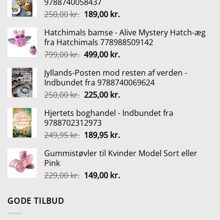
9788740058437
Den
Den
250,00
kr.
189,00
kr.
oprindelige
aktuelle
Hatchimals bamse - Alive Mystery Hatch-æg
pris
pris
fra Hatchimals 778988509142
var:
er:
Den
Den
799,00
kr.
499,00
kr.
250,00 kr..
189,00 kr..
oprindelige
aktuelle
Jyllands-Posten mod resten af verden -
pris
pris
Indbundet fra 9788740069624
var:
er:
Den
Den
250,00
kr.
225,00
kr.
799,00 kr..
499,00 kr..
oprindelige
aktuelle
Hjertets boghandel - Indbundet fra
pris
pris
9788702312973
var:
er:
Den
Den
249,95
kr.
189,95
kr.
250,00 kr..
225,00 kr..
oprindelige
aktuelle
Gummistøvler til Kvinder Model Sort eller
pris
pris
Pink
var:
er:
Den
Den
229,00
kr.
149,00
kr.
249,95 kr..
189,95 kr..
oprindelige
aktuelle
pris
pris
GODE TILBUD
var:
er:
229,00 kr..
149,00 kr..