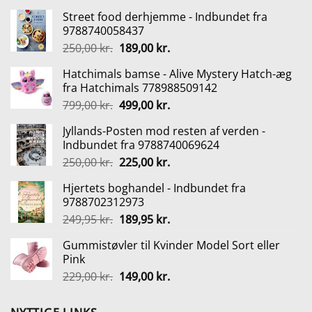
Street food derhjemme - Indbundet fra
9788740058437
Den
Den
250,00
kr.
189,00
kr.
oprindelige
aktuelle
Hatchimals bamse - Alive Mystery Hatch-æg
pris
pris
fra Hatchimals 778988509142
var:
er:
Den
Den
799,00
kr.
499,00
kr.
250,00 kr..
189,00 kr..
oprindelige
aktuelle
Jyllands-Posten mod resten af verden -
pris
pris
Indbundet fra 9788740069624
var:
er:
Den
Den
250,00
kr.
225,00
kr.
799,00 kr..
499,00 kr..
oprindelige
aktuelle
Hjertets boghandel - Indbundet fra
pris
pris
9788702312973
var:
er:
Den
Den
249,95
kr.
189,95
kr.
250,00 kr..
225,00 kr..
oprindelige
aktuelle
Gummistøvler til Kvinder Model Sort eller
pris
pris
Pink
var:
er:
Den
Den
229,00
kr.
149,00
kr.
249,95 kr..
189,95 kr..
oprindelige
aktuelle
pris
pris