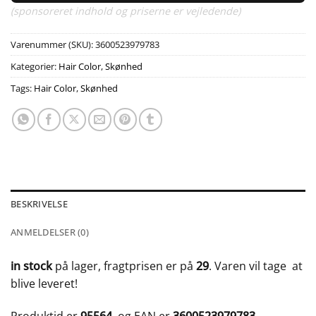
(sponsoreret indhold og priserne er vejledende)
Varenummer (SKU):
3600523979783
Kategorier:
Hair Color
,
Skønhed
Tags:
Hair Color
,
Skønhed
BESKRIVELSE
ANMELDELSER (0)
in stock
på lager, fragtprisen er på
29
. Varen vil tage
at
blive leveret!