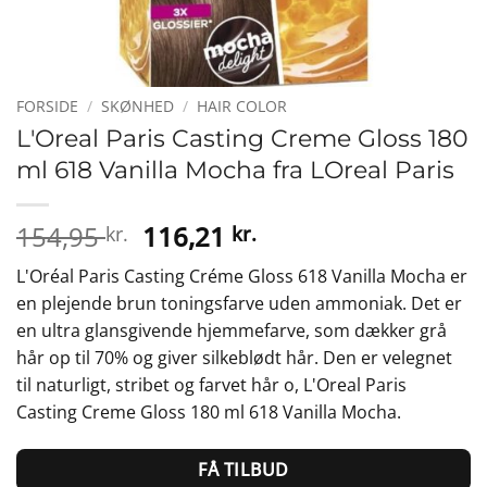
FORSIDE
/
SKØNHED
/
HAIR COLOR
L'Oreal Paris Casting Creme Gloss 180
ml 618 Vanilla Mocha fra LOreal Paris
Den
Den
154,95
116,21
kr.
kr.
oprindelige
aktuelle
L'Oréal Paris Casting Créme Gloss 618 Vanilla Mocha er
pris
pris
en plejende brun toningsfarve uden ammoniak. Det er
var:
er:
en ultra glansgivende hjemmefarve, som dækker grå
154,95 kr..
116,21 kr..
hår op til 70% og giver silkeblødt hår. Den er velegnet
til naturligt, stribet og farvet hår o, L'Oreal Paris
Casting Creme Gloss 180 ml 618 Vanilla Mocha.
FÅ TILBUD