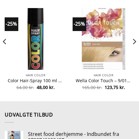
-25%
-25%
HAIR COLOR
HAIR COLOR
Color Hair-Spray 100 ml – Black fra Color HairSpray
Wella Color Touch – 9/01 Cool Ash fra Wella
Den
Den
Den
Den
64,00
kr.
48,00
kr.
165,00
kr.
123,75
kr.
le
oprindelige
aktuelle
oprindelige
aktuel
pris
pris
pris
pris
var:
er:
var:
er:
r..
64,00 kr..
48,00 kr..
165,00 kr..
123,75 
UDVALGTE TILBUD
Street food derhjemme - Indbundet fra