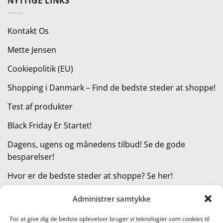
NYTTIGE LINKS
var:
er:
229,00 kr..
149,00 kr..
Kontakt Os
Mette Jensen
Cookiepolitik (EU)
Shopping i Danmark – Find de bedste steder at shoppe!
Test af produkter
Black Friday Er Startet!
Dagens, ugens og månedens tilbud! Se de gode
besparelser!
Hvor er de bedste steder at shoppe? Se her!
Administrer samtykke
KATEGORIER
For at give dig de bedste oplevelser bruger vi teknologier som cookies til