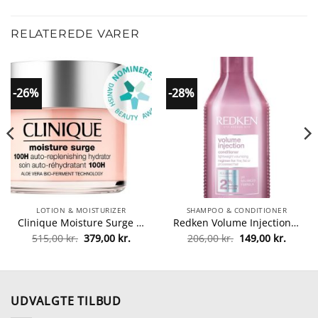
RELATEREDE VARER
-26%
-28%
LOTION & MOISTURIZER
SHAMPOO & CONDITIONER
Clinique Moisture Surge 100H Auto-Replenishing Hydrator 125 ml (Limited Edition) fra Clinique
Redken Volume Injection Conditioner 300 ml fra Redken
Den
Den
Den
Den
515,00
kr.
379,00
kr.
206,00
kr.
149,00
kr.
oprindelige
aktuelle
oprindelige
aktuel
pris
pris
pris
pris
var:
er:
var:
er:
515,00 kr..
379,00 kr..
206,00 kr..
149,00 
UDVALGTE TILBUD