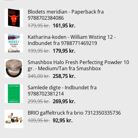
Blodets meridian - Paperback fra
9788702384086
Den
Den
179,95
kr.
161,95
kr.
oprindelige
aktuelle
Katharina-koden - William Wisting 12 -
pris
pris
Indbundet fra 9788771469219
var:
er:
Den
Den
199,95
kr.
179,95
kr.
179,95 kr..
161,95 kr..
oprindelige
aktuelle
Smashbox Halo Fresh Perfecting Powder 10
pris
pris
gr. - Medium/Tan fra Smashbox
var:
er:
Den
Den
345,00
kr.
258,75
kr.
199,95 kr..
179,95 kr..
oprindelige
aktuelle
Samlede digte - Indbundet fra
pris
pris
9788702381214
var:
er:
Den
Den
299,95
kr.
269,95
kr.
345,00 kr..
258,75 kr..
oprindelige
aktuelle
BRIO gaffeltruck fra brio 7312350335736
pris
pris
Den
Den
109,95
kr.
var:
92,95
kr.
er:
oprindelige
aktuelle
299,95 kr..
269,95 kr..
pris
pris