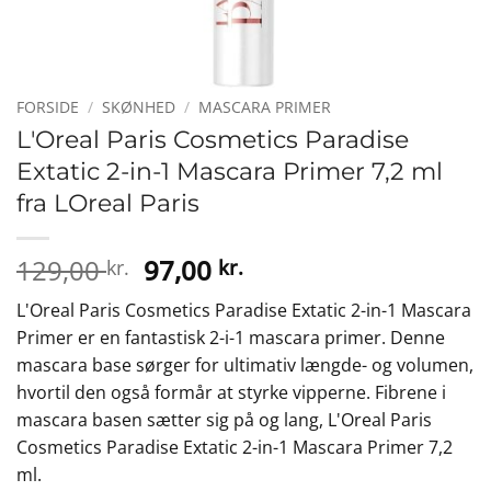
FORSIDE
/
SKØNHED
/
MASCARA PRIMER
L'Oreal Paris Cosmetics Paradise
Extatic 2-in-1 Mascara Primer 7,2 ml
fra LOreal Paris
Den
Den
129,00
97,00
kr.
kr.
oprindelige
aktuelle
L'Oreal Paris Cosmetics Paradise Extatic 2-in-1 Mascara
pris
pris
Primer er en fantastisk 2-i-1 mascara primer. Denne
var:
er:
mascara base sørger for ultimativ længde- og volumen,
129,00 kr..
97,00 kr..
hvortil den også formår at styrke vipperne. Fibrene i
mascara basen sætter sig på og lang, L'Oreal Paris
Cosmetics Paradise Extatic 2-in-1 Mascara Primer 7,2
ml.