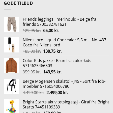
var:
er:
GODE TILBUD
109,95 kr..
92,95 kr..
Friends leggings i merinould - Beige fra
friends 5700382781621
Den
Den
129,95
kr.
65,00
kr.
oprindelige
aktuelle
Nilens Jord Liquid Concealer 5,5 ml - No. 437
pris
pris
Coco fra Nilens Jord
var:
er:
Den
Den
185,00
kr.
138,75
kr.
129,95 kr..
65,00 kr..
oprindelige
aktuelle
Color Kids jakke - Brun fra color-kids
pris
pris
5714625466503
var:
er:
Den
Den
359,95
kr.
149,95
kr.
185,00 kr..
138,75 kr..
oprindelige
aktuelle
Børge Mogensen skalstol - J45 - Sort fra fdb-
pris
pris
moebler 5715054006780
var:
er:
Den
Den
4.499,00
kr.
2.499,00
kr.
359,95 kr..
149,95 kr..
oprindelige
aktuelle
Bright Starts aktivitetslegetøj - Giraf fra Bright
pris
pris
Starts 74451109339
var:
er: