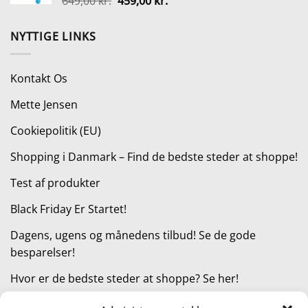
Den
Den
649,00
kr.
459,00
kr.
4.499,00 kr..
2.499,00 kr..
oprindelige
aktuelle
pris
pris
NYTTIGE LINKS
var:
er:
649,00 kr..
459,00 kr..
Kontakt Os
Mette Jensen
Cookiepolitik (EU)
Shopping i Danmark – Find de bedste steder at shoppe!
Test af produkter
Black Friday Er Startet!
Dagens, ugens og månedens tilbud! Se de gode
besparelser!
Hvor er de bedste steder at shoppe? Se her!