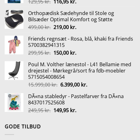
Den
Den
129,95
kr.
116,95
kr.
oprindelige
aktuelle
Orthopædisk Sædehynde til Stole og
pris
pris
Bilsæder Optimal Komfort og Støtte
var:
er:
Den
Den
499,00
kr.
219,00
kr.
129,95 kr..
116,95 kr..
oprindelige
aktuelle
Friends regnsæt - Rosa, blå, khaki fra Friends
pris
pris
5700382941315
var:
er:
Den
Den
299,95
kr.
150,00
kr.
499,00 kr..
219,00 kr..
oprindelige
aktuelle
Poul M. Volther lænestol - L41 Bellamie med
pris
pris
drejestel - Mørkegrå/sort fra fdb-moebler
var:
er:
5715054008654
299,95 kr..
150,00 kr..
Den
Den
15.999,00
kr.
6.399,00
kr.
oprindelige
aktuelle
DÃ«na stabledyr - Pastelfarver fra DÃ«na
pris
pris
8437017525608
var:
er:
Den
Den
249,95
kr.
149,95
kr.
15.999,00 kr..
6.399,00 kr..
oprindelige
aktuelle
pris
pris
GODE TILBUD
var:
er:
249,95 kr..
149,95 kr..