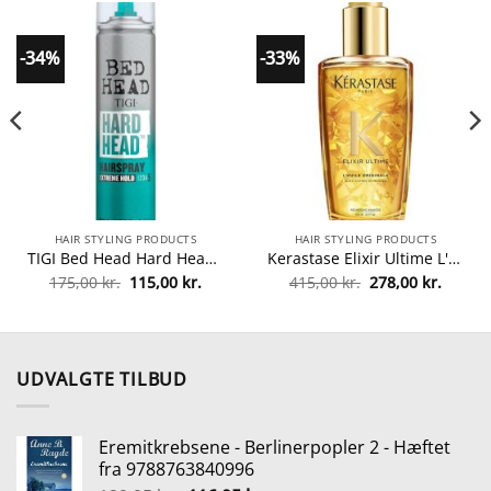
-34%
-33%
HAIR STYLING PRODUCTS
HAIR STYLING PRODUCTS
TIGI Bed Head Hard Head 385 ml fra TIGI
Kerastase Elixir Ultime L'huile Originale Hair Oil 100 ml fra Kerastase
Den
Den
Den
Den
175,00
kr.
115,00
kr.
415,00
kr.
278,00
kr.
lle
oprindelige
aktuelle
oprindelige
aktuel
pris
pris
pris
pris
var:
er:
var:
er:
5 kr..
175,00 kr..
115,00 kr..
415,00 kr..
278,00 
UDVALGTE TILBUD
Eremitkrebsene - Berlinerpopler 2 - Hæftet
fra 9788763840996