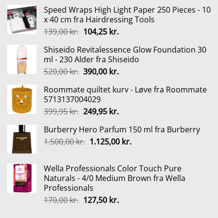
Speed Wraps High Light Paper 250 Pieces - 10
x 40 cm fra Hairdressing Tools
Den
Den
139,00
kr.
104,25
kr.
oprindelige
aktuelle
Shiseido Revitalessence Glow Foundation 30
pris
pris
ml - 230 Alder fra Shiseido
var:
er:
Den
Den
520,00
kr.
390,00
kr.
139,00 kr..
104,25 kr..
oprindelige
aktuelle
Roommate quiltet kurv - Løve fra Roommate
pris
pris
5713137004029
var:
er:
Den
Den
399,95
kr.
249,95
kr.
520,00 kr..
390,00 kr..
oprindelige
aktuelle
Burberry Hero Parfum 150 ml fra Burberry
pris
pris
Den
Den
1.500,00
kr.
var:
1.125,00
er:
kr.
oprindelige
aktuelle
399,95 kr..
249,95 kr..
pris
pris
Wella Professionals Color Touch Pure
var:
er:
Naturals - 4/0 Medium Brown fra Wella
1.500,00 kr..
1.125,00 kr..
Professionals
Den
Den
170,00
kr.
127,50
kr.
oprindelige
aktuelle