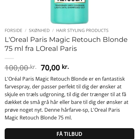
FORSIDE
/
SKØNHED
/
HAIR STYLING PRODUCTS
L'Oreal Paris Magic Retouch Blonde
75 ml fra LOreal Paris
Den
Den
100,00
70,00
kr.
kr.
oprindelige
aktuelle
L'Oréal Paris Magic Retouch Blonde er en fantastisk
pris
pris
farvespray, der passer perfekt til dig der ønsker at
var:
er:
skjule en træls udgroning, til dig der trænger til at få
100,00 kr..
70,00 kr..
dækket de små grå hår eller bare til dig der ønsker at
prøve noget nyt. Denne hårfarve-sp, L'Oreal Paris
Magic Retouch Blonde 75 ml.
FÅ TILBUD