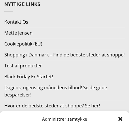
pris
pris
NYTTIGE LINKS
var:
er:
170,00 kr..
127,50 kr..
Kontakt Os
Mette Jensen
Cookiepolitik (EU)
Shopping i Danmark – Find de bedste steder at shoppe!
Test af produkter
Black Friday Er Startet!
Dagens, ugens og månedens tilbud! Se de gode
besparelser!
Hvor er de bedste steder at shoppe? Se her!
Administrer samtykke
KATEGORIER