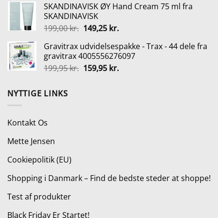
SKANDINAVISK ØY Hand Cream 75 ml fra
pris
pris
SKANDINAVISK
var:
er:
Den
Den
199,00
kr.
149,25
kr.
325,00 kr..
243,75 kr..
oprindelige
aktuelle
Gravitrax udvidelsespakke - Trax - 44 dele fra
pris
pris
gravitrax 4005556276097
var:
er:
Den
Den
199,95
kr.
159,95
kr.
199,00 kr..
149,25 kr..
oprindelige
aktuelle
pris
pris
NYTTIGE LINKS
var:
er:
199,95 kr..
159,95 kr..
Kontakt Os
Mette Jensen
Cookiepolitik (EU)
Shopping i Danmark – Find de bedste steder at shoppe!
Test af produkter
Black Friday Er Startet!