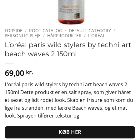
FORSIDE
/
ROOT CATALOG
/
DEFAULT CATEGORY
/
PERSONLIG PLEJE
/
HÅRPRODUKTER
/
L'ORÉAL
L’oréal paris wild stylers by techni art
beach waves 2 150ml
69,00
kr.
L’oréal paris wild stylers by techni art beach waves 2
150ml Dette produkt er en salt spray, som giver håret
et sexet og lidt rodet look. Skab en frisure som kom du
lige fra stranden, med lækre Beach waves, og et mat
look. Sprayen tilfører tekstur og
KØB HER