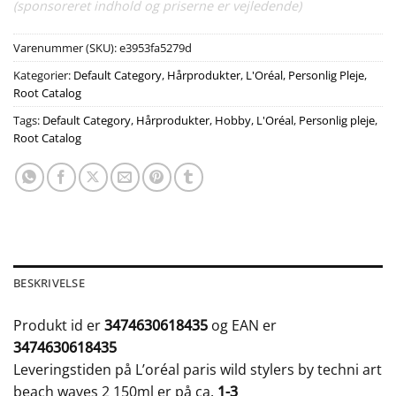
(sponsoreret indhold og priserne er vejledende)
Varenummer (SKU):
e3953fa5279d
Kategorier:
Default Category
,
Hårprodukter
,
L'Oréal
,
Personlig Pleje
,
Root Catalog
Tags:
Default Category
,
Hårprodukter
,
Hobby
,
L'Oréal
,
Personlig pleje
,
Root Catalog
BESKRIVELSE
Produkt id er
3474630618435
og EAN er
3474630618435
Leveringstiden på L’oréal paris wild stylers by techni art
beach waves 2 150ml er på ca.
1-3