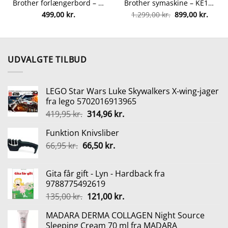
Brother forlængerbord – WT13 fra brother 4977766758888
Brother symaskine – KE14S fra brother 4977766775854
n
Den
Den
499,00
kr.
1.299,00
kr.
899,00
kr.
uelle
oprindelige
aktuel
s
pris
pris
var:
er:
99,00 kr..
1.299,00 kr..
899,00
UDVALGTE TILBUD
LEGO Star Wars Luke Skywalkers X-wing-jager
fra lego 5702016913965
Den
Den
419,95
kr.
314,96
kr.
oprindelige
aktuelle
Funktion Knivsliber
pris
pris
Den
Den
66,95
kr.
66,50
var:
kr.
er:
oprindelige
aktuelle
419,95 kr..
314,96 kr..
pris
pris
Gita får gift - Lyn - Hardback fra
var:
er:
9788775492619
66,95 kr..
66,50 kr..
Den
Den
135,00
kr.
121,00
kr.
oprindelige
aktuelle
MADARA DERMA COLLAGEN Night Source
pris
pris
Sleeping Cream 70 ml fra MADARA