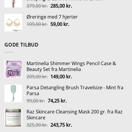
var:
er:
Den
Den
379,00
kr.
285,00
kr.
135,00 kr..
121,00 kr..
oprindelige
aktuelle
Øreringe med 7 hjerter
pris
pris
Den
Den
109,00
kr.
var:
59,00
kr.
er:
oprindelige
aktuelle
379,00 kr..
285,00 kr..
pris
pris
var:
er:
GODE TILBUD
109,00 kr..
59,00 kr..
Martinelia Shimmer Wings Pencil Case &
Beauty Set fra Martinelia
Den
Den
209,00
kr.
149,00
kr.
oprindelige
aktuelle
Parsa Detangling Brush Travelsize - Mint fra
pris
pris
Parsa
var:
er:
Den
Den
99,00
kr.
74,25
kr.
209,00 kr..
149,00 kr..
oprindelige
aktuelle
Raz Skincare Cleansing Mask 200 gr. fra Raz
pris
pris
Skincare
var:
er:
Den
Den
325,00
kr.
243,75
kr.
99,00 kr..
74,25 kr..
oprindelige
aktuelle