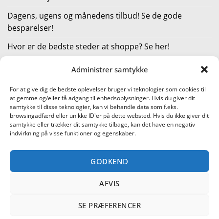
Dagens, ugens og månedens tilbud! Se de gode
besparelser!
Hvor er de bedste steder at shoppe? Se her!
Administrer samtykke
KATEGORIER
For at give dig de bedste oplevelser bruger vi teknologier som cookies til
at gemme og/eller få adgang til enhedsoplysninger. Hvis du giver dit
Kategorier
samtykke til disse teknologier, kan vi behandle data som f.eks.
browsingadfærd eller unikke ID'er på dette websted. Hvis du ikke giver dit
samtykke eller trækker dit samtykke tilbage, kan det have en negativ
indvirkning på visse funktioner og egenskaber.
Læs vores guide til online shopping
GODKEND
Visa
PayPal
Stripe
MasterCard
Cash
On
AFVIS
KONTAKT OS
METTE JENSEN
COOKIEPOLITIK (EU)
Delivery
SHOPPING I DANMARK – FIND DE BEDSTE STEDER AT SHOPPE!
TEST AF PRODUKTER
BLACK FRIDAY ER STARTET!
DAGENS, UGENS OG MÅNEDENS TILBUD! SE DE GODE
SE PRÆFERENCER
BESPARELSER!
HVOR ER DE BEDSTE STEDER AT SHOPPE? SE HER!