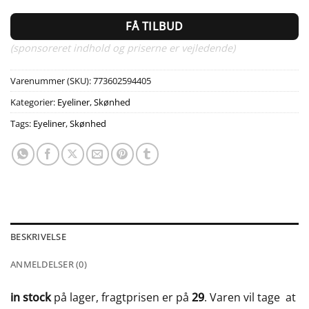
FÅ TILBUD
(sponsoreret indhold og priserne er vejledende)
Varenummer (SKU):
773602594405
Kategorier:
Eyeliner
,
Skønhed
Tags:
Eyeliner
,
Skønhed
BESKRIVELSE
ANMELDELSER (0)
in stock
på lager, fragtprisen er på
29
. Varen vil tage
at