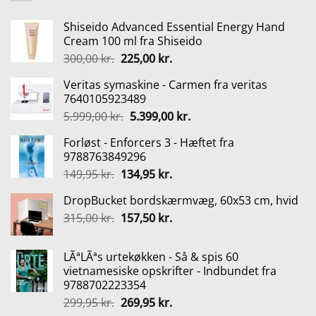
Shiseido Advanced Essential Energy Hand
Cream 100 ml fra Shiseido
Den
Den
300,00
kr.
225,00
kr.
oprindelige
aktuelle
Veritas symaskine - Carmen fra veritas
pris
pris
7640105923489
var:
er:
Den
Den
5.999,00
kr.
5.399,00
kr.
300,00 kr..
225,00 kr..
oprindelige
aktuelle
Forløst - Enforcers 3 - Hæftet fra
pris
pris
9788763849296
var:
er:
Den
Den
149,95
kr.
134,95
kr.
5.999,00 kr..
5.399,00 kr..
oprindelige
aktuelle
DropBucket bordskærmvæg, 60x53 cm, hvid
pris
pris
Den
Den
315,00
kr.
var:
157,50
kr.
er:
oprindelige
aktuelle
149,95 kr..
134,95 kr..
pris
pris
LÃªLÃªs urtekøkken - Så & spis 60
var:
er:
vietnamesiske opskrifter - Indbundet fra
315,00 kr..
157,50 kr..
9788702223354
Den
Den
299,95
kr.
269,95
kr.