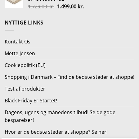
var:
er:
Den
Den
1.729,00
kr.
1.499,00
kr.
299,00 kr..
199,00 kr..
oprindelige
aktuelle
pris
pris
NYTTIGE LINKS
var:
er:
1.729,00 kr..
1.499,00 kr..
Kontakt Os
Mette Jensen
Cookiepolitik (EU)
Shopping i Danmark – Find de bedste steder at shoppe!
Test af produkter
Black Friday Er Startet!
Dagens, ugens og månedens tilbud! Se de gode
besparelser!
Hvor er de bedste steder at shoppe? Se her!