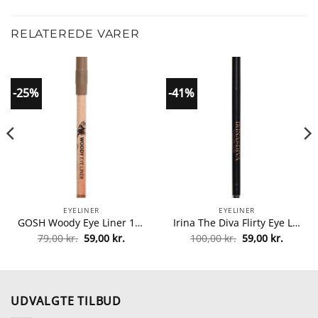
RELATEREDE VARER
-25%
-41%
EYELINER
EYELINER
GOSH Woody Eye Liner 1,1 gr. – 004 Ash (U) fra GOSH Copenhagen
Irina The Diva Flirty Eye Liner – 001 Black (U) fra Irina The Diva
Den
Den
Den
Den
79,00
kr.
59,00
kr.
100,00
kr.
59,00
kr.
le
oprindelige
aktuelle
oprindelige
aktuell
pris
pris
pris
pris
var:
er:
var:
er:
r..
79,00 kr..
59,00 kr..
100,00 kr..
59,00 kr
UDVALGTE TILBUD