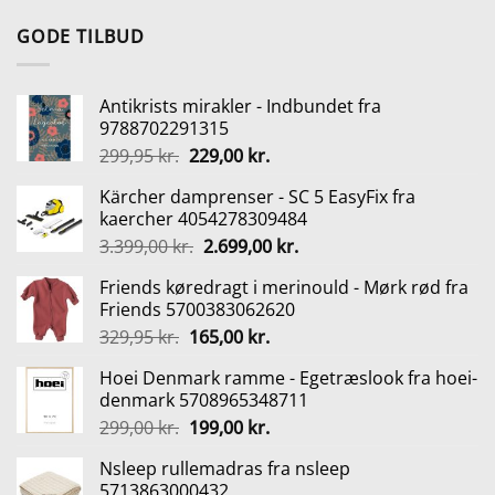
oprindelige
aktuelle
pris
pris
GODE TILBUD
var:
er:
299,95 kr..
269,95 kr..
Antikrists mirakler - Indbundet fra
9788702291315
Den
Den
299,95
kr.
229,00
kr.
oprindelige
aktuelle
Kärcher damprenser - SC 5 EasyFix fra
pris
pris
kaercher 4054278309484
var:
er:
Den
Den
3.399,00
kr.
2.699,00
kr.
299,95 kr..
229,00 kr..
oprindelige
aktuelle
Friends køredragt i merinould - Mørk rød fra
pris
pris
Friends 5700383062620
var:
er:
Den
Den
329,95
kr.
165,00
kr.
3.399,00 kr..
2.699,00 kr..
oprindelige
aktuelle
Hoei Denmark ramme - Egetræslook fra hoei-
pris
pris
denmark 5708965348711
var:
er:
Den
Den
299,00
kr.
199,00
kr.
329,95 kr..
165,00 kr..
oprindelige
aktuelle
Nsleep rullemadras fra nsleep
pris
pris
5713863000432