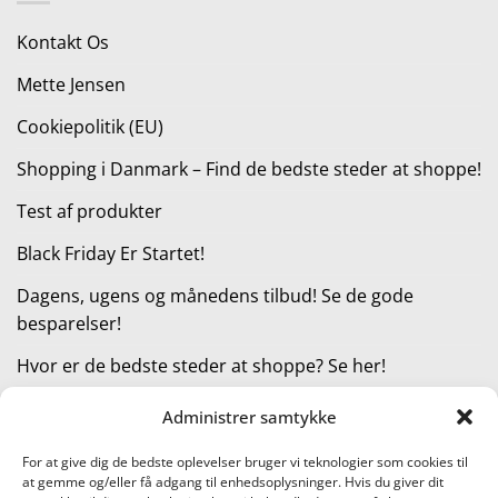
279,95 kr..
251,95 kr..
Kontakt Os
Mette Jensen
Cookiepolitik (EU)
Shopping i Danmark – Find de bedste steder at shoppe!
Test af produkter
Black Friday Er Startet!
Dagens, ugens og månedens tilbud! Se de gode
besparelser!
Hvor er de bedste steder at shoppe? Se her!
Administrer samtykke
KATEGORIER
For at give dig de bedste oplevelser bruger vi teknologier som cookies til
at gemme og/eller få adgang til enhedsoplysninger. Hvis du giver dit
Kategorier