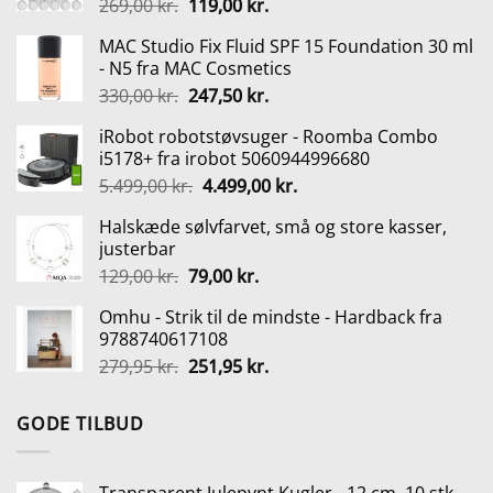
Den
Den
269,00
kr.
119,00
kr.
oprindelige
aktuelle
MAC Studio Fix Fluid SPF 15 Foundation 30 ml
pris
pris
- N5 fra MAC Cosmetics
var:
er:
Den
Den
330,00
kr.
247,50
kr.
269,00 kr..
119,00 kr..
oprindelige
aktuelle
iRobot robotstøvsuger - Roomba Combo
pris
pris
i5178+ fra irobot 5060944996680
var:
er:
Den
Den
5.499,00
kr.
4.499,00
kr.
330,00 kr..
247,50 kr..
oprindelige
aktuelle
Halskæde sølvfarvet, små og store kasser,
pris
pris
justerbar
var:
er:
Den
Den
129,00
kr.
79,00
kr.
5.499,00 kr..
4.499,00 kr..
oprindelige
aktuelle
Omhu - Strik til de mindste - Hardback fra
pris
pris
9788740617108
var:
er:
Den
Den
279,95
kr.
251,95
kr.
129,00 kr..
79,00 kr..
oprindelige
aktuelle
pris
pris
GODE TILBUD
var:
er:
279,95 kr..
251,95 kr..