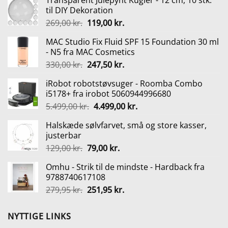
Transparent Julepynt Kugler - 12 cm, 10 stk.
til DIY Dekoration
Den
Den
269,00
kr.
119,00
kr.
oprindelige
aktuelle
MAC Studio Fix Fluid SPF 15 Foundation 30 ml
pris
pris
- N5 fra MAC Cosmetics
var:
er:
Den
Den
330,00
kr.
247,50
kr.
269,00 kr..
119,00 kr..
oprindelige
aktuelle
iRobot robotstøvsuger - Roomba Combo
pris
pris
i5178+ fra irobot 5060944996680
var:
er:
Den
Den
5.499,00
kr.
4.499,00
kr.
330,00 kr..
247,50 kr..
oprindelige
aktuelle
Halskæde sølvfarvet, små og store kasser,
pris
pris
justerbar
var:
er:
Den
Den
129,00
kr.
79,00
kr.
5.499,00 kr..
4.499,00 kr..
oprindelige
aktuelle
Omhu - Strik til de mindste - Hardback fra
pris
pris
9788740617108
var:
er:
Den
Den
279,95
kr.
251,95
kr.
129,00 kr..
79,00 kr..
oprindelige
aktuelle
pris
pris
NYTTIGE LINKS
var:
er: