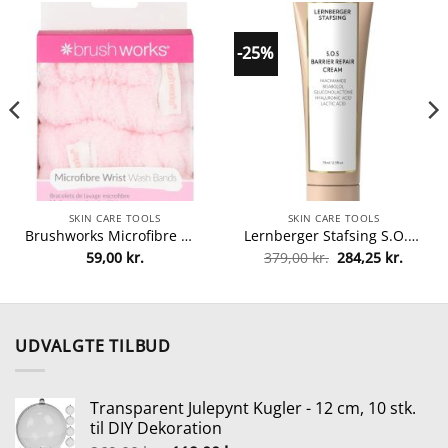
-25%
SKIN CARE TOOLS
SKIN CARE TOOLS
Brushworks Microfibre Wrist Wash Bands – 2 Pieces fra Brushworks
Lernberger Stafsing S.O.S Barrier Repair Cream 75 ml fra Lernberger Stafsing
Den
Den
59,00
kr.
379,00
kr.
284,25
kr.
le
oprindelige
aktuel
pris
pris
var:
er:
r..
379,00 kr..
284,25 
UDVALGTE TILBUD
Transparent Julepynt Kugler - 12 cm, 10 stk.
til DIY Dekoration