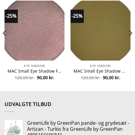
-25%
-25%
EYE SHADOW
EYE SHADOW
MAC Small Eye Shadow Frost Refill 1,5 gr. – Satin Taupe fra MAC Cosmetics
MAC Small Eye Shadow Matte Refill 1,5 gr. – Mo' Money Mo' Problems fra MAC Cosmetics
Den
Den
Den
Den
120,00
kr.
90,00
kr.
120,00
kr.
90,00
kr.
le
oprindelige
aktuelle
oprindelige
aktuell
pris
pris
pris
pris
var:
er:
var:
er:
kr..
120,00 kr..
90,00 kr..
120,00 kr..
90,00 kr
UDVALGTE TILBUD
GreenLife by GreenPan pande- og grydesæt -
Artizan - Turkis fra GreenLife by GreenPan