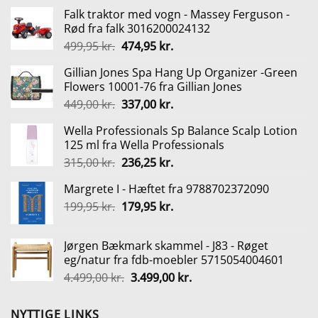
Falk traktor med vogn - Massey Ferguson -
Rød fra falk 3016200024132
Den
Den
499,95
kr.
474,95
kr.
oprindelige
aktuelle
Gillian Jones Spa Hang Up Organizer -Green
pris
pris
Flowers 10001-76 fra Gillian Jones
var:
er:
Den
Den
449,00
kr.
337,00
kr.
499,95 kr..
474,95 kr..
oprindelige
aktuelle
Wella Professionals Sp Balance Scalp Lotion
pris
pris
125 ml fra Wella Professionals
var:
er:
Den
Den
315,00
kr.
236,25
kr.
449,00 kr..
337,00 kr..
oprindelige
aktuelle
Margrete I - Hæftet fra 9788702372090
pris
pris
Den
Den
199,95
kr.
var:
179,95
kr.
er:
oprindelige
aktuelle
315,00 kr..
236,25 kr..
pris
pris
Jørgen Bækmark skammel - J83 - Røget
var:
er:
eg/natur fra fdb-moebler 5715054004601
199,95 kr..
179,95 kr..
Den
Den
4.499,00
kr.
3.499,00
kr.
oprindelige
aktuelle
pris
pris
NYTTIGE LINKS