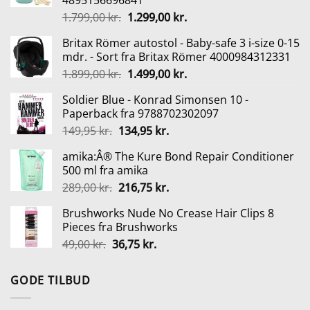
4895156696841
Den
Den
1.799,00
kr.
1.299,00
kr.
oprindelige
aktuelle
Britax Römer autostol - Baby-safe 3 i-size 0-15
pris
pris
mdr. - Sort fra Britax Römer 4000984312331
var:
er:
Den
Den
1.899,00
kr.
1.499,00
kr.
1.799,00 kr..
1.299,00 kr..
oprindelige
aktuelle
Soldier Blue - Konrad Simonsen 10 -
pris
pris
Paperback fra 9788702302097
var:
er:
Den
Den
149,95
kr.
134,95
kr.
1.899,00 kr..
1.499,00 kr..
oprindelige
aktuelle
amika:Â® The Kure Bond Repair Conditioner
pris
pris
500 ml fra amika
var:
er:
Den
Den
289,00
kr.
216,75
kr.
149,95 kr..
134,95 kr..
oprindelige
aktuelle
Brushworks Nude No Crease Hair Clips 8
pris
pris
Pieces fra Brushworks
var:
er:
Den
Den
49,00
kr.
36,75
kr.
289,00 kr..
216,75 kr..
oprindelige
aktuelle
pris
pris
GODE TILBUD
var:
er:
49,00 kr..
36,75 kr..