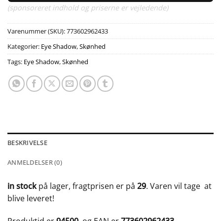
(sponsoreret indhold og priserne er vejledende)
Varenummer (SKU):
773602962433
Kategorier:
Eye Shadow
,
Skønhed
Tags:
Eye Shadow
,
Skønhed
BESKRIVELSE
ANMELDELSER (0)
in stock
på lager, fragtprisen er på
29
. Varen vil tage
at
blive leveret!