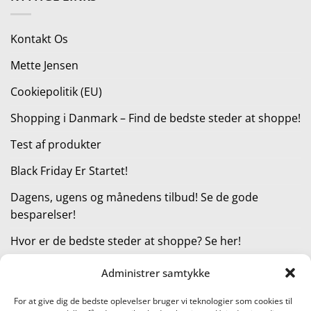
var:
er:
4.499,00 kr..
3.499,00 kr..
Kontakt Os
Mette Jensen
Cookiepolitik (EU)
Shopping i Danmark – Find de bedste steder at shoppe!
Test af produkter
Black Friday Er Startet!
Dagens, ugens og månedens tilbud! Se de gode
besparelser!
Hvor er de bedste steder at shoppe? Se her!
Administrer samtykke
KATEGORIER
For at give dig de bedste oplevelser bruger vi teknologier som cookies til