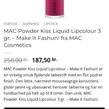
FORSIDE
/
SKØNHED
/
LIPSTICK
MAC Powder Kiss Liquid Lipcolour 3
gr. – Make It Fashun! fra MAC
Cosmetics
Den
Den
250,00
187,50
kr.
kr.
oprindelige
aktuelle
MAC Powder Kiss Liquid Lipcolour – Make It Fashun! er
pris
pris
en virkelig smuk flydende læbestift med en flot pudret
var:
er:
finish. Den lette, nærmest mousseagtige konsistens
250,00 kr..
187,50 kr..
glider jævnt og ubesværet henover læberne og har en
holdbarhed på helt op til 8 timer. Den unik, MAC
Powder Kiss Liquid Lipcolour 3 gr. – Make It Fashun!.