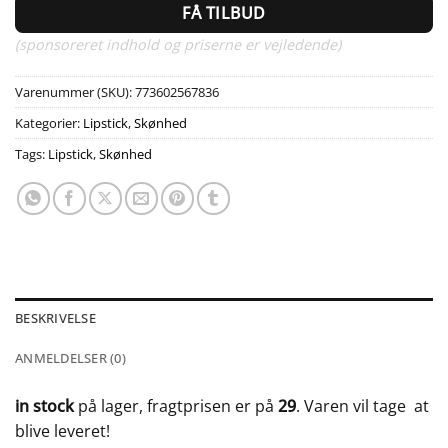
FÅ TILBUD
(sponsoreret indhold og priserne er vejledende)
Varenummer (SKU):
773602567836
Kategorier:
Lipstick
,
Skønhed
Tags:
Lipstick
,
Skønhed
BESKRIVELSE
ANMELDELSER (0)
in stock
på lager, fragtprisen er på
29
. Varen vil tage
at
blive leveret!