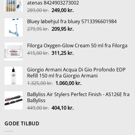
atenas 8424903273002
Den
Den
289,00
kr.
249,00
kr.
oprindelige
aktuelle
Bluey løbehjul fra bluey 5713396601984
pris
pris
Den
Den
279,95
kr.
var:
209,95
kr.
er:
oprindelige
aktuelle
289,00 kr..
249,00 kr..
pris
pris
Filorga Oxygen-Glow Cream 50 ml fra Filorga
var:
er:
Den
Den
415,00
kr.
311,25
kr.
279,95 kr..
209,95 kr..
oprindelige
aktuelle
pris
pris
Giorgio Armani Acqua Di Gio Profondo EDP
var:
er:
Refill 150 ml fra Giorgio Armani
415,00 kr..
311,25 kr..
Den
Den
1.325,00
kr.
1.060,00
kr.
oprindelige
aktuelle
BaByliss Air Stylers Perfect Finish - AS126E fra
pris
pris
BaByliss
var:
er:
Den
Den
449,00
kr.
404,10
kr.
1.325,00 kr..
1.060,00 kr..
oprindelige
aktuelle
pris
pris
GODE TILBUD
var:
er:
449,00 kr..
404,10 kr..