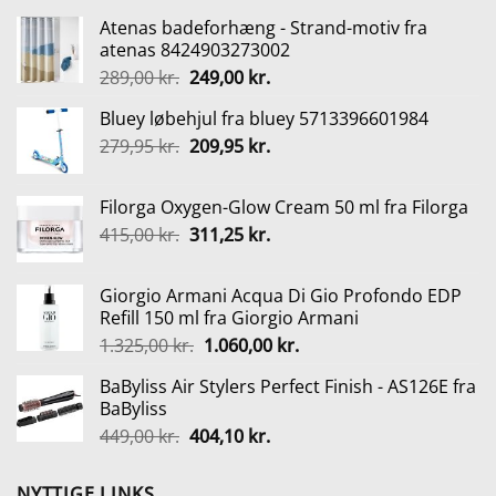
Atenas badeforhæng - Strand-motiv fra
atenas 8424903273002
Den
Den
289,00
kr.
249,00
kr.
oprindelige
aktuelle
Bluey løbehjul fra bluey 5713396601984
pris
pris
Den
Den
279,95
kr.
var:
209,95
kr.
er:
oprindelige
aktuelle
289,00 kr..
249,00 kr..
pris
pris
Filorga Oxygen-Glow Cream 50 ml fra Filorga
var:
er:
Den
Den
415,00
kr.
311,25
kr.
279,95 kr..
209,95 kr..
oprindelige
aktuelle
pris
pris
Giorgio Armani Acqua Di Gio Profondo EDP
var:
er:
Refill 150 ml fra Giorgio Armani
415,00 kr..
311,25 kr..
Den
Den
1.325,00
kr.
1.060,00
kr.
oprindelige
aktuelle
BaByliss Air Stylers Perfect Finish - AS126E fra
pris
pris
BaByliss
var:
er:
Den
Den
449,00
kr.
404,10
kr.
1.325,00 kr..
1.060,00 kr..
oprindelige
aktuelle
pris
pris
NYTTIGE LINKS