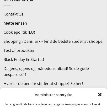
var:
er:
449,00 kr..
404,10 kr..
Kontakt Os
Mette Jensen
Cookiepolitik (EU)
Shopping i Danmark – Find de bedste steder at shoppe!
Test af produkter
Black Friday Er Startet!
Dagens, ugens og månedens tilbud! Se de gode
besparelser!
Hvor er de bedste steder at shoppe? Se her!
Administrer samtykke
KATEGORIER
For at give dig de bedste oplevelser bruger vi teknologier som cookies til