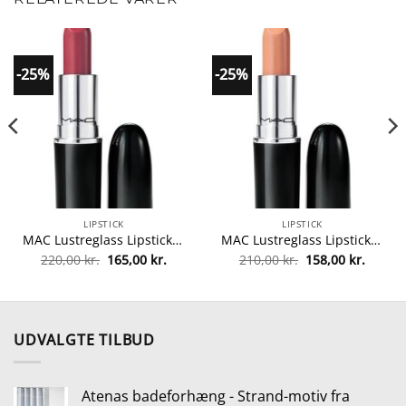
-25%
-25%
LIPSTICK
LIPSTICK
MAC Lustreglass Lipstick 3 gr. – 548 Beam There, Done That fra MAC Cosmetics
MAC Lustreglass Lipstick 3 gr. – 541 Mars To Your Venus fra MAC Cosmetics
Den
Den
Den
Den
220,00
kr.
165,00
kr.
210,00
kr.
158,00
kr.
le
oprindelige
aktuelle
oprindelige
aktuel
pris
pris
pris
pris
var:
er:
var:
er:
kr..
220,00 kr..
165,00 kr..
210,00 kr..
158,00 
UDVALGTE TILBUD
Atenas badeforhæng - Strand-motiv fra