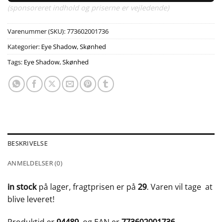
(sponsoreret indhold og priserne er vejledende)
Varenummer (SKU):
773602001736
Kategorier:
Eye Shadow
,
Skønhed
Tags:
Eye Shadow
,
Skønhed
BESKRIVELSE
ANMELDELSER (0)
in stock
på lager, fragtprisen er på
29
. Varen vil tage
at
blive leveret!