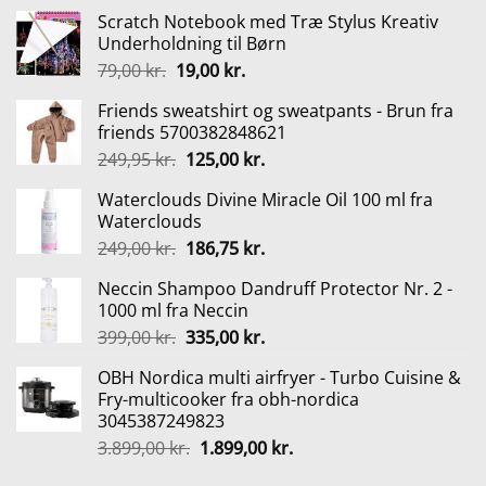
Scratch Notebook med Træ Stylus Kreativ
Underholdning til Børn
Den
Den
79,00
kr.
19,00
kr.
oprindelige
aktuelle
Friends sweatshirt og sweatpants - Brun fra
pris
pris
friends 5700382848621
var:
er:
Den
Den
249,95
kr.
125,00
kr.
79,00 kr..
19,00 kr..
oprindelige
aktuelle
Waterclouds Divine Miracle Oil 100 ml fra
pris
pris
Waterclouds
var:
er:
Den
Den
249,00
kr.
186,75
kr.
249,95 kr..
125,00 kr..
oprindelige
aktuelle
Neccin Shampoo Dandruff Protector Nr. 2 -
pris
pris
1000 ml fra Neccin
var:
er:
Den
Den
399,00
kr.
335,00
kr.
249,00 kr..
186,75 kr..
oprindelige
aktuelle
OBH Nordica multi airfryer - Turbo Cuisine &
pris
pris
Fry-multicooker fra obh-nordica
var:
er:
3045387249823
399,00 kr..
335,00 kr..
Den
Den
3.899,00
kr.
1.899,00
kr.
oprindelige
aktuelle