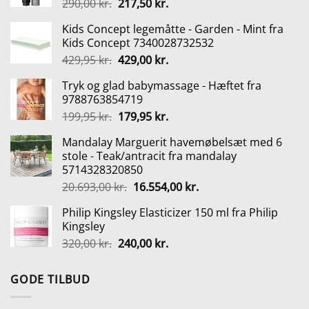
Den
Den
290,00
kr.
217,50
kr.
oprindelige
aktuelle
Kids Concept legemåtte - Garden - Mint fra
pris
pris
Kids Concept 7340028732532
var:
er:
Den
Den
429,95
kr.
429,00
kr.
290,00 kr..
217,50 kr..
oprindelige
aktuelle
Tryk og glad babymassage - Hæftet fra
pris
pris
9788763854719
var:
er:
Den
Den
199,95
kr.
179,95
kr.
429,95 kr..
429,00 kr..
oprindelige
aktuelle
Mandalay Marguerit havemøbelsæt med 6
pris
pris
stole - Teak/antracit fra mandalay
var:
er:
5714328320850
199,95 kr..
179,95 kr..
Den
Den
20.693,00
kr.
16.554,00
kr.
oprindelige
aktuelle
Philip Kingsley Elasticizer 150 ml fra Philip
pris
pris
Kingsley
var:
er:
Den
Den
320,00
kr.
240,00
kr.
20.693,00 kr..
16.554,00 kr..
oprindelige
aktuelle
pris
pris
GODE TILBUD
var:
er:
320,00 kr..
240,00 kr..