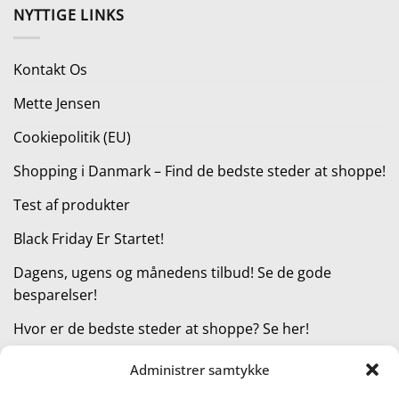
pris
pris
NYTTIGE LINKS
var:
er:
3.899,00 kr..
1.899,00 kr..
Kontakt Os
Mette Jensen
Cookiepolitik (EU)
Shopping i Danmark – Find de bedste steder at shoppe!
Test af produkter
Black Friday Er Startet!
Dagens, ugens og månedens tilbud! Se de gode
besparelser!
Hvor er de bedste steder at shoppe? Se her!
Administrer samtykke
KATEGORIER