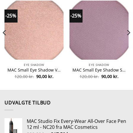
-25%
-25%
EYE SHADOW
EYE SHADOW
MAC Small Eye Shadow Veluxe Pearl Refill 1,3 gr. – All That Glitters fra MAC Cosmetics
MAC Small Eye Shadow Satin Refill 1,5 gr. – Shale fra MAC Cosmetics
Den
Den
Den
Den
120,00
kr.
90,00
kr.
120,00
kr.
90,00
kr.
le
oprindelige
aktuelle
oprindelige
aktuell
pris
pris
pris
pris
var:
er:
var:
er:
kr..
120,00 kr..
90,00 kr..
120,00 kr..
90,00 kr
UDVALGTE TILBUD
MAC Studio Fix Every-Wear All-Over Face Pen
12 ml - NC20 fra MAC Cosmetics