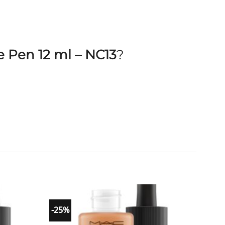
e Pen 12 ml – NC13
?
-25%