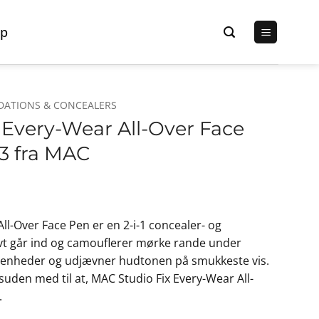
p
DATIONS & CONCEALERS
 Every-Wear All-Over Face
13 fra MAC
ll-Over Face Pen er en 2-i-1 concealer- og
vt går ind og camouflerer mørke rande under
urenheder og udjævner hudtonen på smukkeste vis.
den med til at, MAC Studio Fix Every-Wear All-
.