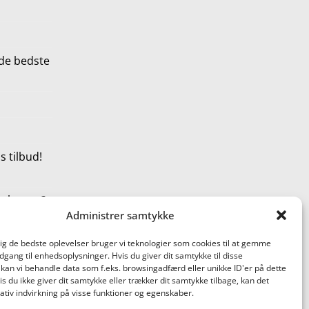
de bedste
 tilbud!
t shoppe?
Administrer samtykke
dig de bedste oplevelser bruger vi teknologier som cookies til at gemme
adgang til enhedsoplysninger. Hvis du giver dit samtykke til disse
 kan vi behandle data som f.eks. browsingadfærd eller unikke ID'er på dette
s du ikke giver dit samtykke eller trækker dit samtykke tilbage, kan det
tiv indvirkning på visse funktioner og egenskaber.