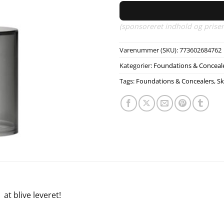
(sponsoreret indhold og priser
Varenummer (SKU):
773602684762
Kategorier:
Foundations & Conceal
Tags:
Foundations & Concealers
,
S
e
at blive leveret!