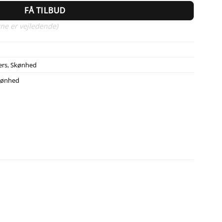
FÅ TILBUD
ne er vejledende)
ers
,
Skønhed
kønhed