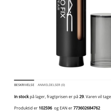
BESKRIVELSE
ANMELDELSER (0)
in stock
på lager, fragtprisen er på
29
. Varen vil tag
Produktid er
102596
og EAN er
773602684762