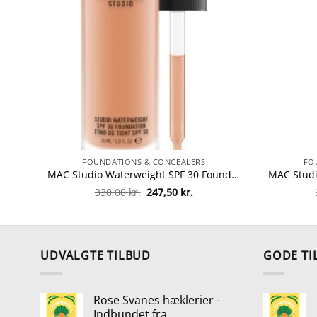
FOUNDATIONS & CONCEALERS
FO
MAC Studio Waterweight SPF 30 Foundation 30 ml – NW35 fra MAC Cosmetics
Den
Den
330,00
kr.
247,50
kr.
oprindelige
aktuelle
pris
pris
var:
er:
330,00 kr..
247,50 kr..
UDVALGTE TILBUD
GODE TI
Rose Svanes hæklerier -
Indbundet fra