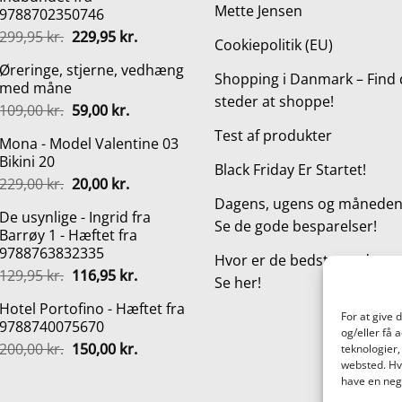
Mette Jensen
9788702350746
Den
Den
299,95
kr.
229,95
kr.
Cookiepolitik (EU)
oprindelige
aktuelle
Øreringe, stjerne, vedhæng
pris
pris
Shopping i Danmark – Find 
med måne
var:
er:
steder at shoppe!
Den
Den
109,00
kr.
59,00
kr.
299,95 kr..
229,95 kr..
oprindelige
aktuelle
Test af produkter
Mona - Model Valentine 03
pris
pris
Bikini 20
var:
er:
Black Friday Er Startet!
Den
Den
229,00
kr.
20,00
kr.
109,00 kr..
59,00 kr..
oprindelige
aktuelle
Dagens, ugens og månedens
De usynlige - Ingrid fra
pris
pris
Se de gode besparelser!
Barrøy 1 - Hæftet fra
var:
er:
9788763832335
229,00 kr..
20,00 kr..
Hvor er de bedste steder a
Den
Den
129,95
kr.
116,95
kr.
Se her!
oprindelige
aktuelle
Hotel Portofino - Hæftet fra
pris
pris
For at give 
9788740075670
var:
er:
og/eller få 
Den
Den
200,00
kr.
150,00
kr.
129,95 kr..
116,95 kr..
teknologier,
oprindelige
aktuelle
websted. Hvi
have en nega
pris
pris