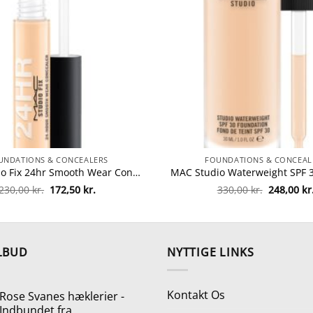
UNDATIONS & CONCEALERS
FOUNDATIONS & CONCEAL
MAC Studio Fix 24hr Smooth Wear Concealer 7 ml – NC25 fra MAC Cosmetics
Den
Den
Den
230,00
kr.
172,50
kr.
330,00
kr.
248,00
kr
oprindelige
aktuelle
oprindeli
pris
pris
pris
var:
er:
var:
230,00 kr..
172,50 kr..
330,00 kr.
LBUD
NYTTIGE LINKS
Kontakt Os
Rose Svanes hæklerier -
Indbundet fra