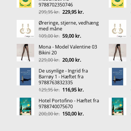
9788702350746
Den
Den
299,95
kr.
229,95
kr.
oprindelige
aktuelle
Øreringe, stjerne, vedhæng
pris
pris
med måne
var:
er:
Den
Den
109,00
kr.
59,00
kr.
299,95 kr..
229,95 kr..
oprindelige
aktuelle
Mona - Model Valentine 03
pris
pris
Bikini 20
var:
er:
Den
Den
229,00
kr.
20,00
kr.
109,00 kr..
59,00 kr..
oprindelige
aktuelle
De usynlige - Ingrid fra
pris
pris
Barrøy 1 - Hæftet fra
var:
er:
9788763832335
229,00 kr..
20,00 kr..
Den
Den
129,95
kr.
116,95
kr.
oprindelige
aktuelle
Hotel Portofino - Hæftet fra
pris
pris
9788740075670
var:
er:
Den
Den
200,00
kr.
150,00
kr.
129,95 kr..
116,95 kr..
oprindelige
aktuelle
pris
pris