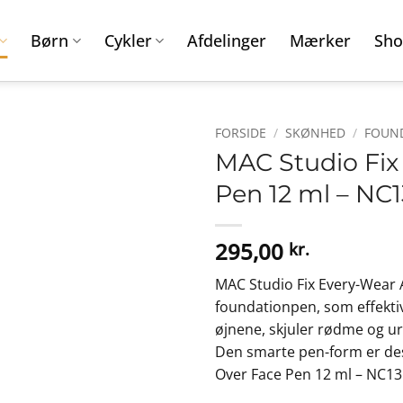
Børn
Cykler
Afdelinger
Mærker
Sho
FORSIDE
/
SKØNHED
/
FOUN
MAC Studio Fix
Pen 12 ml – NC
295,00
kr.
MAC Studio Fix Every-Wear A
foundationpen, som effekti
øjnene, skjuler rødme og 
Den smarte pen-form er desu
Over Face Pen 12 ml – NC13