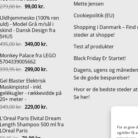
Mette Jensen
Den
Den
279,00
kr.
99,00
kr.
oprindelige
aktuelle
Cookiepolitik (EU)
Uldhjemmesko (100% ren
pris
pris
uld) - Model Grå m/sål i
var:
er:
Shopping i Danmark – Find 
skind - Dansk Design fra
279,00 kr..
99,00 kr..
steder at shoppe!
SHUS
Den
Den
495,00
kr.
349,00
kr.
Test af produkter
oprindelige
aktuelle
Monkey Palace fra LEGO
pris
pris
Black Friday Er Startet!
5704339005662
var:
er:
Den
Den
399,95
kr.
299,00
kr.
495,00 kr..
349,00 kr..
Dagens, ugens og månedens
oprindelige
aktuelle
Se de gode besparelser!
Gel Blaster Elektrisk
pris
pris
Maskinpistol - inkl.
var:
er:
Hvor er de bedste steder a
gelékugler - rækkevidde på
399,95 kr..
299,00 kr..
Se her!
20+ meter -
Den
Den
349,00
kr.
229,00
kr.
oprindelige
aktuelle
L'Oreal Paris Elvital Dream
pris
pris
Length Shampoo 500 ml fra
var:
er:
For at give 
LOreal Paris
349,00 kr..
229,00 kr..
og/eller få 
Den
Den