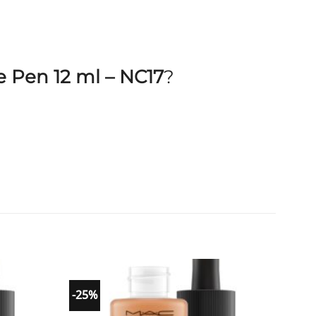
e Pen 12 ml – NC17
?
-25%