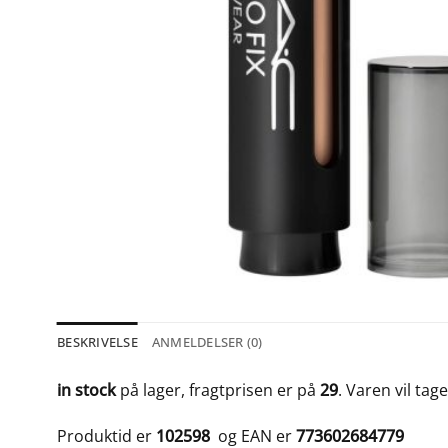
BESKRIVELSE
ANMELDELSER (0)
in stock
på lager, fragtprisen er på
29
. Varen vil tag
Produktid er
102598
og EAN er
773602684779