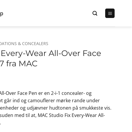
p
DATIONS & CONCEALERS
 Every-Wear All-Over Face
17 fra MAC
ll-Over Face Pen er en 2-i-1 concealer- og
vt går ind og camouflerer mørke rande under
urenheder og udjævner hudtonen på smukkeste vis.
den med til at, MAC Studio Fix Every-Wear All-
.