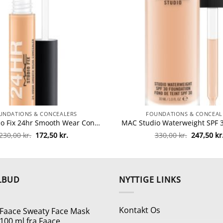
UNDATIONS & CONCEALERS
FOUNDATIONS & CONCEAL
MAC Studio Fix 24hr Smooth Wear Concealer 7 ml – NC38 fra MAC Cosmetics
Den
Den
Den
230,00
kr.
172,50
kr.
330,00
kr.
247,50
kr
oprindelige
aktuelle
oprindeli
pris
pris
pris
var:
er:
var:
230,00 kr..
172,50 kr..
330,00 kr.
LBUD
NYTTIGE LINKS
Kontakt Os
Faace Sweaty Face Mask
100 ml fra Faace