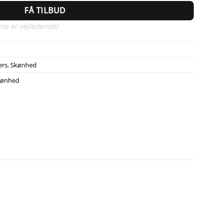
FÅ TILBUD
ne er vejledende)
ers
,
Skønhed
kønhed