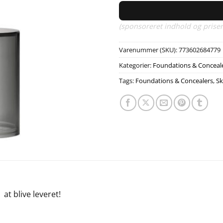
(sponsoreret indhold og priser
Varenummer (SKU):
773602684779
Kategorier:
Foundations & Conceal
Tags:
Foundations & Concealers
,
S
e
at blive leveret!