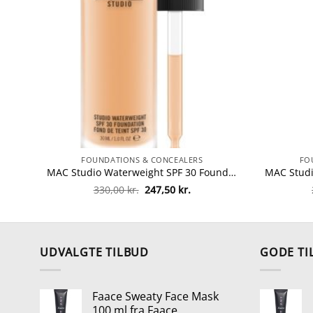
FOUNDATIONS & CONCEALERS
FO
MAC Studio Waterweight SPF 30 Foundation 30 ml – NC42 fra MAC Cosmetics
Den
Den
330,00
kr.
247,50
kr.
oprindelige
aktuelle
pris
pris
var:
er:
330,00 kr..
247,50 kr..
UDVALGTE TILBUD
GODE TI
Faace Sweaty Face Mask
100 ml fra Faace