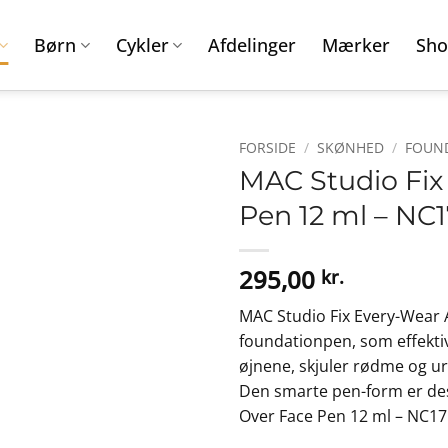
Børn
Cykler
Afdelinger
Mærker
Sho
FORSIDE
/
SKØNHED
/
FOUN
MAC Studio Fix
Pen 12 ml – NC
295,00
kr.
MAC Studio Fix Every-Wear A
foundationpen, som effekti
øjnene, skjuler rødme og 
Den smarte pen-form er desu
Over Face Pen 12 ml – NC17