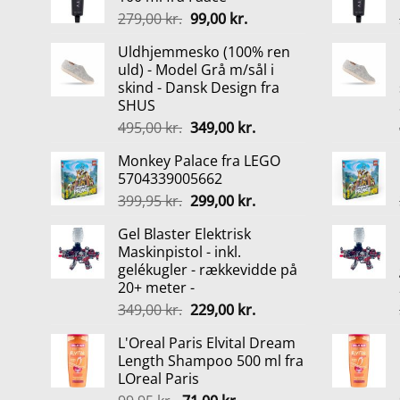
Den
Den
279,00
kr.
99,00
kr.
oprindelige
aktuelle
Uldhjemmesko (100% ren
pris
pris
uld) - Model Grå m/sål i
var:
er:
skind - Dansk Design fra
279,00 kr..
99,00 kr..
SHUS
Den
Den
495,00
kr.
349,00
kr.
oprindelige
aktuelle
Monkey Palace fra LEGO
pris
pris
5704339005662
var:
er:
Den
Den
399,95
kr.
299,00
kr.
495,00 kr..
349,00 kr..
oprindelige
aktuelle
Gel Blaster Elektrisk
pris
pris
Maskinpistol - inkl.
var:
er:
gelékugler - rækkevidde på
399,95 kr..
299,00 kr..
20+ meter -
Den
Den
349,00
kr.
229,00
kr.
oprindelige
aktuelle
L'Oreal Paris Elvital Dream
pris
pris
Length Shampoo 500 ml fra
var:
er:
LOreal Paris
349,00 kr..
229,00 kr..
Den
Den