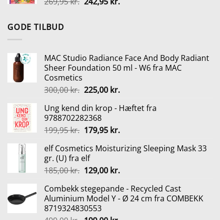
Den
Den
269,95
kr.
242,95
kr.
499,00 kr..
199,00 kr..
oprindelige
aktuelle
pris
pris
GODE TILBUD
var:
er:
269,95 kr..
242,95 kr..
MAC Studio Radiance Face And Body Radiant
Sheer Foundation 50 ml - W6 fra MAC
Cosmetics
Den
Den
300,00
kr.
225,00
kr.
oprindelige
aktuelle
Ung kend din krop - Hæftet fra
pris
pris
9788702282368
var:
er:
Den
Den
199,95
kr.
179,95
kr.
300,00 kr..
225,00 kr..
oprindelige
aktuelle
elf Cosmetics Moisturizing Sleeping Mask 33
pris
pris
gr. (U) fra elf
var:
er:
Den
Den
185,00
kr.
129,00
kr.
199,95 kr..
179,95 kr..
oprindelige
aktuelle
Combekk stegepande - Recycled Cast
pris
pris
Aluminium Model Y - Ø 24 cm fra COMBEKK
var:
er:
8719324830553
185,00 kr..
129,00 kr..