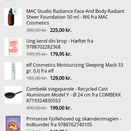
MAC Studio Radiance Face And Body Radiant
Sheer Foundation 50 ml - W6 fra MAC
Cosmetics
Den
Den
300,00
kr.
225,00
kr.
oprindelige
aktuelle
Ung kend din krop - Hæftet fra
pris
pris
9788702282368
var:
er:
Den
Den
199,95
kr.
179,95
kr.
300,00 kr..
225,00 kr..
oprindelige
aktuelle
elf Cosmetics Moisturizing Sleeping Mask 33
pris
pris
gr. (U) fra elf
var:
er:
Den
Den
185,00
kr.
129,00
kr.
199,95 kr..
179,95 kr..
oprindelige
aktuelle
Combekk stegepande - Recycled Cast
pris
pris
Aluminium Model Y - Ø 24 cm fra COMBEKK
var:
er:
8719324830553
185,00 kr..
129,00 kr..
Den
Den
499,00
kr.
199,00
kr.
oprindelige
aktuelle
Prinsesse Fjollehoved og skænderimagien -
pris
pris
Indbundet fra 9788762740105
var:
er: