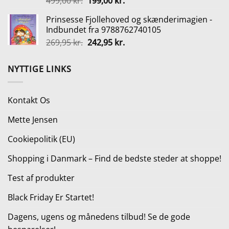
Den
Den
499,00
kr.
199,00
kr.
oprindelige
aktuelle
Prinsesse Fjollehoved og skænderimagien -
pris
pris
Indbundet fra 9788762740105
var:
er:
Den
Den
269,95
kr.
242,95
kr.
499,00 kr..
199,00 kr..
oprindelige
aktuelle
pris
pris
NYTTIGE LINKS
var:
er:
269,95 kr..
242,95 kr..
Kontakt Os
Mette Jensen
Cookiepolitik (EU)
Shopping i Danmark – Find de bedste steder at shoppe!
Test af produkter
Black Friday Er Startet!
Dagens, ugens og månedens tilbud! Se de gode