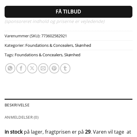
FÅ TILBUD
(sponsoreret indhold og priserne er vejledende)
Varenummer (SKU):
773602582921
Kategorier:
Foundations & Concealers
,
Skønhed
Tags:
Foundations & Concealers
,
Skønhed
BESKRIVELSE
ANMELDELSER (0)
in stock
på lager, fragtprisen er på
29
. Varen vil tage
at