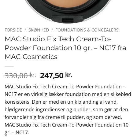
FORSIDE
/
SKØNHED
/
FOUNDATIONS & CONCEALERS
MAC Studio Fix Tech Cream-To-
Powder Foundation 10 gr. – NC17 fra
MAC Cosmetics
Den
Den
330,00
247,50
kr.
kr.
oprindelige
aktuelle
MAC Studio Fix Tech Cream-To-Powder Foundation –
pris
pris
NC17 er en virkelig lækker foundation med en silkeblød
var:
er:
konsistens. Den er med en unik blanding af vand,
330,00 kr..
247,50 kr..
blødgørende ingredienser og pudder, som gør at den
forvandler sig fra creme til pudder, og som derved,
MAC Studio Fix Tech Cream-To-Powder Foundation 10
gr. – NC17.