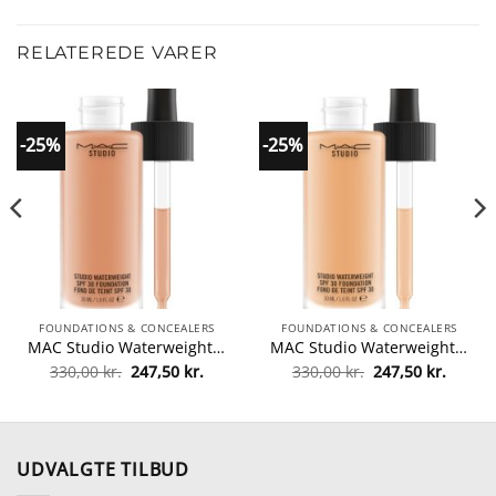
RELATEREDE VARER
-25%
-25%
FOUNDATIONS & CONCEALERS
FOUNDATIONS & CONCEALERS
MAC Studio Waterweight SPF 30 Foundation 30 ml – NW35 fra MAC Cosmetics
MAC Studio Waterweight SPF 30 Foundation 30 ml – NC42 fra MAC Cosmetics
Den
Den
Den
Den
330,00
kr.
247,50
kr.
330,00
kr.
247,50
kr.
lle
oprindelige
aktuelle
oprindelige
aktuel
pris
pris
pris
pris
var:
er:
var:
er:
0 kr..
330,00 kr..
247,50 kr..
330,00 kr..
247,50 
UDVALGTE TILBUD