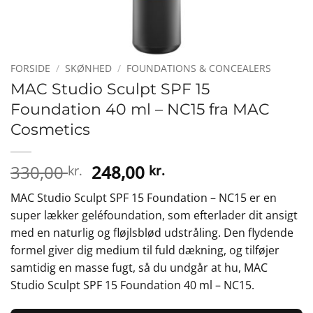
FORSIDE
/
SKØNHED
/
FOUNDATIONS & CONCEALERS
MAC Studio Sculpt SPF 15
Foundation 40 ml – NC15 fra MAC
Cosmetics
Den
Den
330,00
248,00
kr.
kr.
oprindelige
aktuelle
MAC Studio Sculpt SPF 15 Foundation – NC15 er en
pris
pris
super lækker geléfoundation, som efterlader dit ansigt
var:
er:
med en naturlig og fløjlsblød udstråling. Den flydende
330,00 kr..
248,00 kr..
formel giver dig medium til fuld dækning, og tilføjer
samtidig en masse fugt, så du undgår at hu, MAC
Studio Sculpt SPF 15 Foundation 40 ml – NC15.