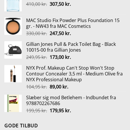
Den
Den
410,00
kr.
307,50
kr.
oprindelige
aktuelle
pris
pris
MAC Studio Fix Powder Plus Foundation 15
var:
er:
gr. - NW43 fra MAC Cosmetics
410,00 kr..
307,50 kr..
Den
Den
330,00
kr.
247,50
kr.
oprindelige
aktuelle
Gillian Jones Pull & Pack Toilet Bag - Black
pris
pris
10015-00 fra Gillian Jones
var:
er:
Den
Den
249,95
kr.
173,00
kr.
330,00 kr..
247,50 kr..
oprindelige
aktuelle
NYX Prof. Makeup Can't Stop Won't Stop
pris
pris
Contour Concealer 3,5 ml - Medium Olive fra
var:
er:
NYX Professional Makeup
249,95 kr..
173,00 kr..
Den
Den
104,95
kr.
89,00
kr.
oprindelige
aktuelle
Slæber sig mod Betlehem - Indbundet fra
pris
pris
9788702267686
var:
er:
Den
Den
199,95
kr.
179,95
kr.
104,95 kr..
89,00 kr..
oprindelige
aktuelle
pris
pris
GODE TILBUD
var:
er: