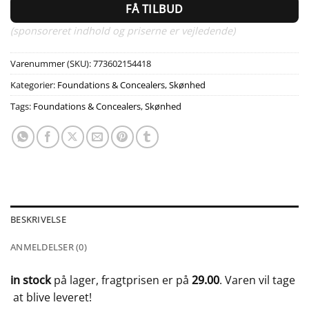
FÅ TILBUD
(sponsoreret indhold og priserne er vejledende)
Varenummer (SKU):
773602154418
Kategorier:
Foundations & Concealers
,
Skønhed
Tags:
Foundations & Concealers
,
Skønhed
BESKRIVELSE
ANMELDELSER (0)
in stock
på lager, fragtprisen er på
29.00
. Varen vil tage
at blive leveret!