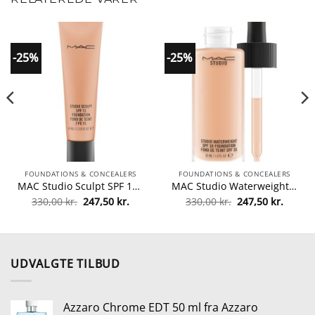
-25%
-25%
FOUNDATIONS & CONCEALERS
FOUNDATIONS & CONCEALERS
MAC Studio Sculpt SPF 15 Foundation 40 ml – NW40 fra MAC Cosmetics
MAC Studio Waterweight SPF 30 Foundation 30 ml – NW18 fra MAC Cosmetics
Den
Den
Den
Den
330,00
kr.
247,50
kr.
330,00
kr.
247,50
kr.
lle
oprindelige
aktuelle
oprindelige
aktuel
pris
pris
pris
pris
var:
er:
var:
er:
0 kr..
330,00 kr..
247,50 kr..
330,00 kr..
247,50 
UDVALGTE TILBUD
Azzaro Chrome EDT 50 ml fra Azzaro