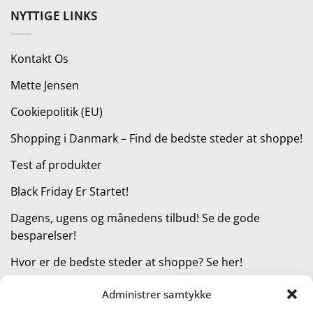
pris
pris
NYTTIGE LINKS
var:
er:
129,95 kr..
116,95 kr..
Kontakt Os
Mette Jensen
Cookiepolitik (EU)
Shopping i Danmark – Find de bedste steder at shoppe!
Test af produkter
Black Friday Er Startet!
Dagens, ugens og månedens tilbud! Se de gode
besparelser!
Hvor er de bedste steder at shoppe? Se her!
Administrer samtykke
KATEGORIER