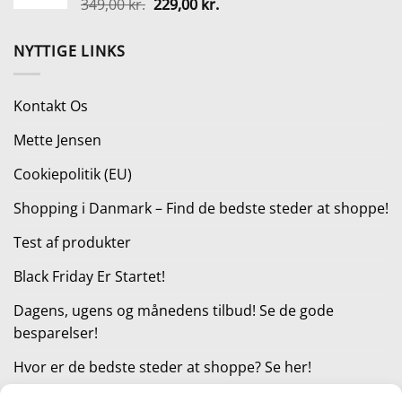
Den
Den
349,00
kr.
229,00
kr.
114,95 kr..
99,00 kr..
oprindelige
aktuelle
pris
pris
NYTTIGE LINKS
var:
er:
349,00 kr..
229,00 kr..
Kontakt Os
Mette Jensen
Cookiepolitik (EU)
Shopping i Danmark – Find de bedste steder at shoppe!
Test af produkter
Black Friday Er Startet!
Dagens, ugens og månedens tilbud! Se de gode
besparelser!
Hvor er de bedste steder at shoppe? Se her!