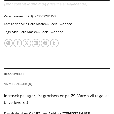
(sponsoreret indhold og priserne er vejledende)
Varenummer (SKU):
773602284153
Kategorier:
Skin Care Masks & Peels
,
Skønhed
Tags:
Skin Care Masks & Peels
,
Skønhed
BESKRIVELSE
ANMELDELSER (0)
in stock
på lager, fragtprisen er på
29
. Varen vil tage
at
blive leveret!