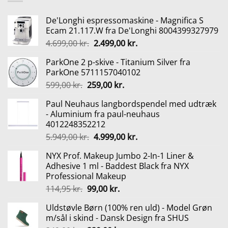
349,00 kr..
229,00 kr..
De'Longhi espressomaskine - Magnifica S
Ecam 21.117.W fra De'Longhi 8004399327979
Den
Den
4.699,00
kr.
2.499,00
kr.
oprindelige
aktuelle
ParkOne 2 p-skive - Titanium Silver fra
pris
pris
ParkOne 5711157040102
var:
er:
Den
Den
599,00
kr.
259,00
kr.
4.699,00 kr..
2.499,00 kr..
oprindelige
aktuelle
Paul Neuhaus langbordspendel med udtræk
pris
pris
- Aluminium fra paul-neuhaus
var:
er:
4012248352212
599,00 kr..
259,00 kr..
Den
Den
5.949,00
kr.
4.999,00
kr.
oprindelige
aktuelle
NYX Prof. Makeup Jumbo 2-In-1 Liner &
pris
pris
Adhesive 1 ml - Baddest Black fra NYX
var:
er:
Professional Makeup
5.949,00 kr..
4.999,00 kr..
Den
Den
114,95
kr.
99,00
kr.
oprindelige
aktuelle
Uldstøvle Børn (100% ren uld) - Model Grøn
pris
pris
m/sål i skind - Dansk Design fra SHUS
var:
er: