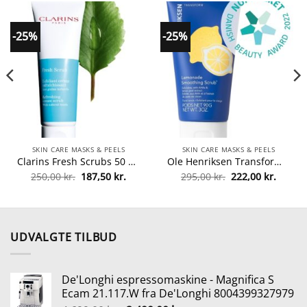
-25%
-25%
SKIN CARE MASKS & PEELS
SKIN CARE MASKS & PEELS
Clarins Fresh Scrubs 50 ml fra Clarins
Ole Henriksen Transform Lemonade Smoothing Scrub 90 gr. fra Ole Henriksen
Den
Den
Den
Den
250,00
kr.
187,50
kr.
295,00
kr.
222,00
kr.
oprindelige
aktuelle
oprindelige
aktuel
pris
pris
pris
pris
var:
er:
var:
er:
250,00 kr..
187,50 kr..
295,00 kr..
222,00 
UDVALGTE TILBUD
De'Longhi espressomaskine - Magnifica S
Ecam 21.117.W fra De'Longhi 8004399327979