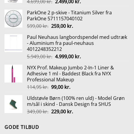
Den
Den
4.699,00
kr.
2.499,00
kr.
oprindelige
aktuelle
ParkOne 2 p-skive - Titanium Silver fra
pris
pris
ParkOne 5711157040102
var:
er:
Den
Den
599,00
kr.
259,00
kr.
4.699,00 kr..
2.499,00 kr..
oprindelige
aktuelle
Paul Neuhaus langbordspendel med udtræk
pris
pris
- Aluminium fra paul-neuhaus
var:
er:
4012248352212
599,00 kr..
259,00 kr..
Den
Den
5.949,00
kr.
4.999,00
kr.
oprindelige
aktuelle
NYX Prof. Makeup Jumbo 2-In-1 Liner &
pris
pris
Adhesive 1 ml - Baddest Black fra NYX
var:
er:
Professional Makeup
5.949,00 kr..
4.999,00 kr..
Den
Den
114,95
kr.
99,00
kr.
oprindelige
aktuelle
Uldstøvle Børn (100% ren uld) - Model Grøn
pris
pris
m/sål i skind - Dansk Design fra SHUS
var:
er:
Den
Den
349,00
kr.
229,00
kr.
114,95 kr..
99,00 kr..
oprindelige
aktuelle
pris
pris
GODE TILBUD
var:
er: