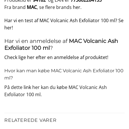
Produktid er
94182
og EAN er
773602284153
Fra brand
MAC
, se flere brands
her
.
Har vi en test af MAC Volcanic Ash Exfoliator 100 ml? Se
her!
Har vi en anmeldelse af
MAC Volcanic Ash
Exfoliator 100 ml
?
Check lige her efter en anmeldelse af produktet!
Hvor kan man købe MAC Volcanic Ash Exfoliator 100
ml?
På dette
link
her kan du købe MAC Volcanic Ash
Exfoliator 100 ml.
RELATEREDE VARER