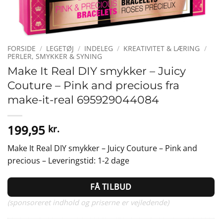
FORSIDE
/
LEGETØJ
/
INDELEG
/
KREATIVITET & LÆRING
/
PERLER, SMYKKER & SYNING
Make It Real DIY smykker – Juicy
Couture – Pink and precious fra
make-it-real 695929044084
199,95
kr.
Make It Real DIY smykker – Juicy Couture – Pink and
precious – Leveringstid: 1-2 dage
FÅ TILBUD
(sponsoreret indhold og priserne er vejledende)