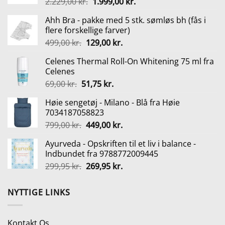
Den
Den
2.229,00
kr.
1.999,00
kr.
oprindelige
aktuelle
Ahh Bra - pakke med 5 stk. sømløs bh (fås i
pris
pris
flere forskellige farver)
var:
er:
Den
Den
499,00
kr.
129,00
kr.
2.229,00 kr..
1.999,00 kr..
oprindelige
aktuelle
Celenes Thermal Roll-On Whitening 75 ml fra
pris
pris
Celenes
var:
er:
Den
Den
69,00
kr.
51,75
kr.
499,00 kr..
129,00 kr..
oprindelige
aktuelle
Høie sengetøj - Milano - Blå fra Høie
pris
pris
7034187058823
var:
er:
Den
Den
799,00
kr.
449,00
kr.
69,00 kr..
51,75 kr..
oprindelige
aktuelle
Ayurveda - Opskriften til et liv i balance -
pris
pris
Indbundet fra 9788772009445
var:
er:
Den
Den
299,95
kr.
269,95
kr.
799,00 kr..
449,00 kr..
oprindelige
aktuelle
pris
pris
NYTTIGE LINKS
var:
er:
299,95 kr..
269,95 kr..
Kontakt Os