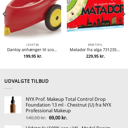
LEGETØJ
BRÆTSPIL
Dantoy anhænger til scooter fra dantoy 5701217033366
Matador fra alga 7312350127089
199,95
kr.
229,95
kr.
lle
5 kr..
UDVALGTE TILBUD
NYX Prof. Makeup Total Control Drop
Foundation 13 ml - Chestnut (U) fra NYX
Professional Makeup
Den
Den
140,00
kr.
69,00
kr.
oprindelige
aktuelle