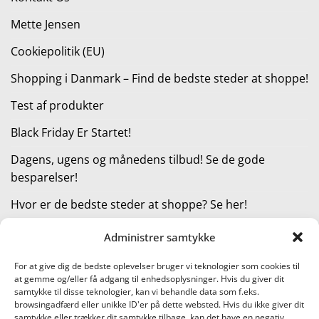
Mette Jensen
Cookiepolitik (EU)
Shopping i Danmark – Find de bedste steder at shoppe!
Test af produkter
Black Friday Er Startet!
Dagens, ugens og månedens tilbud! Se de gode
besparelser!
Hvor er de bedste steder at shoppe? Se her!
Administrer samtykke
KATEGORIER
For at give dig de bedste oplevelser bruger vi teknologier som cookies til
at gemme og/eller få adgang til enhedsoplysninger. Hvis du giver dit
Kategorier
samtykke til disse teknologier, kan vi behandle data som f.eks.
browsingadfærd eller unikke ID'er på dette websted. Hvis du ikke giver dit
samtykke eller trækker dit samtykke tilbage, kan det have en negativ