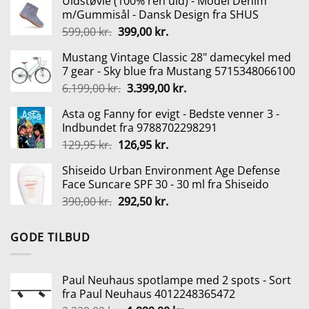
Uldstøvle (100% ren uld) - Model Denim
pris
pris
m/Gummisål - Dansk Design fra SHUS
var:
er:
Den
Den
599,00
kr.
399,00
kr.
140,00 kr..
69,00 kr..
oprindelige
aktuelle
Mustang Vintage Classic 28" damecykel med
pris
pris
7 gear - Sky blue fra Mustang 5715348066100
var:
er:
Den
Den
6.199,00
kr.
3.399,00
kr.
599,00 kr..
399,00 kr..
oprindelige
aktuelle
Asta og Fanny for evigt - Bedste venner 3 -
pris
pris
Indbundet fra 9788702298291
var:
er:
Den
Den
129,95
kr.
126,95
kr.
6.199,00 kr..
3.399,00 kr..
oprindelige
aktuelle
Shiseido Urban Environment Age Defense
pris
pris
Face Suncare SPF 30 - 30 ml fra Shiseido
var:
er:
Den
Den
390,00
kr.
292,50
kr.
129,95 kr..
126,95 kr..
oprindelige
aktuelle
pris
pris
GODE TILBUD
var:
er:
390,00 kr..
292,50 kr..
Paul Neuhaus spotlampe med 2 spots - Sort
fra Paul Neuhaus 4012248365472