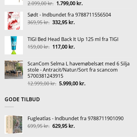
Den
Den
2.099,00
kr.
1.799,00
kr.
1.689,00 kr..
1.398,00 kr..
oprindelige
aktuelle
Sødt - Indbundet fra 9788711556504
pris
pris
Den
Den
369,95
kr.
332,95
var:
kr.
er:
oprindelige
aktuelle
2.099,00 kr..
1.799,00 kr..
pris
pris
TIGI Bed Head Back It Up 125 ml fra TIGI
var:
er:
Den
Den
159,00
kr.
117,00
kr.
369,95 kr..
332,95 kr..
oprindelige
aktuelle
pris
pris
ScanCom Selma L havemøbelsæt med 6 Silja
var:
er:
stole - Antracit/Natur/Sort fra scancom
159,00 kr..
117,00 kr..
5700381243915
Den
Den
12.999,00
kr.
5.999,00
kr.
oprindelige
aktuelle
pris
pris
GODE TILBUD
var:
er:
12.999,00 kr..
5.999,00 kr..
Fugleatlas - Indbundet fra 9788711901090
Den
Den
699,95
kr.
629,95
kr.
oprindelige
aktuelle