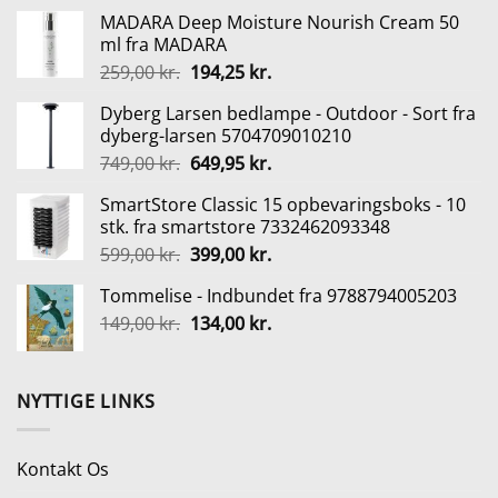
pris
pris
MADARA Deep Moisture Nourish Cream 50
var:
er:
ml fra MADARA
699,95 kr..
629,95 kr..
Den
Den
259,00
kr.
194,25
kr.
oprindelige
aktuelle
Dyberg Larsen bedlampe - Outdoor - Sort fra
pris
pris
dyberg-larsen 5704709010210
var:
er:
Den
Den
749,00
kr.
649,95
kr.
259,00 kr..
194,25 kr..
oprindelige
aktuelle
SmartStore Classic 15 opbevaringsboks - 10
pris
pris
stk. fra smartstore 7332462093348
var:
er:
Den
Den
599,00
kr.
399,00
kr.
749,00 kr..
649,95 kr..
oprindelige
aktuelle
Tommelise - Indbundet fra 9788794005203
pris
pris
Den
Den
149,00
kr.
var:
134,00
kr.
er:
oprindelige
aktuelle
599,00 kr..
399,00 kr..
pris
pris
var:
er:
NYTTIGE LINKS
149,00 kr..
134,00 kr..
Kontakt Os