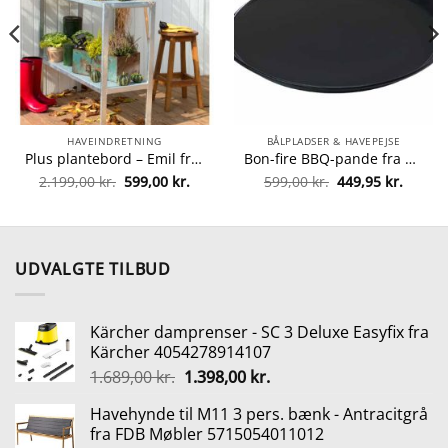
HAVEINDRETNING
BÅLPLADSER & HAVEPEJSE
Plus plantebord – Emil fra plus 5703393179432
Bon-fire BBQ-pande fra Bon-fire 5708085100084
Den
Den
Den
Den
2.199,00
kr.
599,00
kr.
599,00
kr.
449,95
kr.
lle
oprindelige
aktuelle
oprindelige
aktuel
pris
pris
pris
pris
var:
er:
var:
er:
5 kr..
2.199,00 kr..
599,00 kr..
599,00 kr..
449,95 
UDVALGTE TILBUD
Kärcher damprenser - SC 3 Deluxe Easyfix fra
Kärcher 4054278914107
Den
Den
1.689,00
kr.
1.398,00
kr.
oprindelige
aktuelle
Havehynde til M11 3 pers. bænk - Antracitgrå
pris
pris
fra FDB Møbler 5715054011012
var:
er: