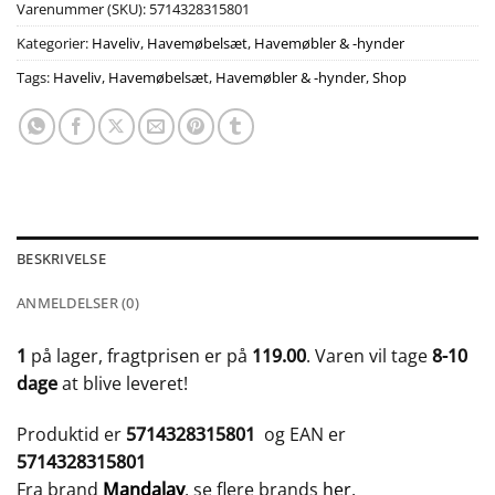
Varenummer (SKU):
5714328315801
Kategorier:
Haveliv
,
Havemøbelsæt
,
Havemøbler & -hynder
Tags:
Haveliv
,
Havemøbelsæt
,
Havemøbler & -hynder
,
Shop
BESKRIVELSE
ANMELDELSER (0)
1
på lager, fragtprisen er på
119.00
. Varen vil tage
8-10
dage
at blive leveret!
Produktid er
5714328315801
og EAN er
5714328315801
Fra brand
Mandalay
, se flere brands
her
.