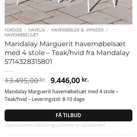
FORSIDE
/
HAVELIV
/
HAVEMØBLER & -HYNDER
/
HAVEMØBELSÆT
Mandalay Marguerit havemøbelsæt
med 4 stole – Teak/hvid fra Mandalay
5714328315801
Den
Den
13.495,00
9.446,00
kr.
kr.
oprindelige
aktuelle
Mandalay Marguerit havemøbelsæt med 4 stole –
pris
pris
Teak/hvid – Leveringstid: 8-10 dage
var:
er:
13.495,00 kr..
9.446,00 kr..
FÅ TILBUD
(sponsoreret indhold og priserne er vejledende)