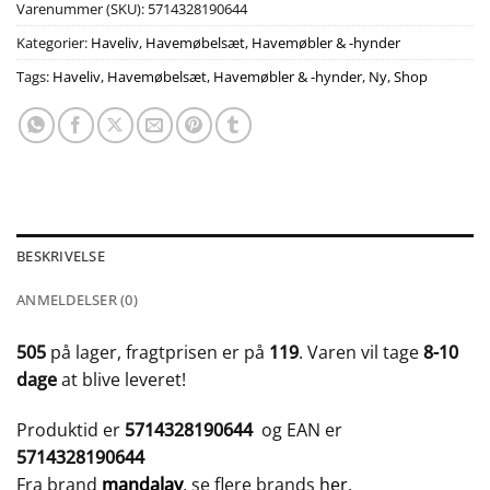
Varenummer (SKU):
5714328190644
Kategorier:
Haveliv
,
Havemøbelsæt
,
Havemøbler & -hynder
Tags:
Haveliv
,
Havemøbelsæt
,
Havemøbler & -hynder
,
Ny
,
Shop
BESKRIVELSE
ANMELDELSER (0)
505
på lager, fragtprisen er på
119
. Varen vil tage
8-10
dage
at blive leveret!
Produktid er
5714328190644
og EAN er
5714328190644
Fra brand
mandalay
, se flere brands
her
.