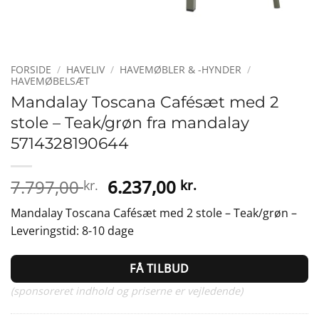
FORSIDE
/
HAVELIV
/
HAVEMØBLER & -HYNDER
/
HAVEMØBELSÆT
Mandalay Toscana Cafésæt med 2
stole – Teak/grøn fra mandalay
5714328190644
Den
Den
7.797,00
6.237,00
kr.
kr.
oprindelige
aktuelle
Mandalay Toscana Cafésæt med 2 stole – Teak/grøn –
pris
pris
Leveringstid: 8-10 dage
var:
er:
7.797,00 kr..
6.237,00 kr..
FÅ TILBUD
(sponsoreret indhold og priserne er vejledende)