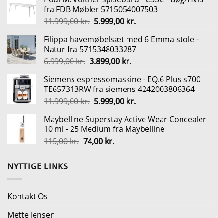
var:
er:
fra FDB Møbler 5715054007503
29,00 kr..
12,00 kr..
Den
Den
11.999,00
kr.
5.999,00
kr.
oprindelige
aktuelle
Filippa havemøbelsæt med 6 Emma stole -
pris
pris
Natur fra 5715348033287
var:
er:
Den
Den
6.999,00
kr.
3.899,00
kr.
11.999,00 kr..
5.999,00 kr..
oprindelige
aktuelle
Siemens espressomaskine - EQ.6 Plus s700
pris
pris
TE657313RW fra siemens 4242003806364
var:
er:
Den
Den
11.999,00
kr.
5.999,00
kr.
6.999,00 kr..
3.899,00 kr..
oprindelige
aktuelle
Maybelline Superstay Active Wear Concealer
pris
pris
10 ml - 25 Medium fra Maybelline
var:
er:
Den
Den
115,00
kr.
74,00
kr.
11.999,00 kr..
5.999,00 kr..
oprindelige
aktuelle
pris
pris
NYTTIGE LINKS
var:
er:
115,00 kr..
74,00 kr..
Kontakt Os
Mette Jensen