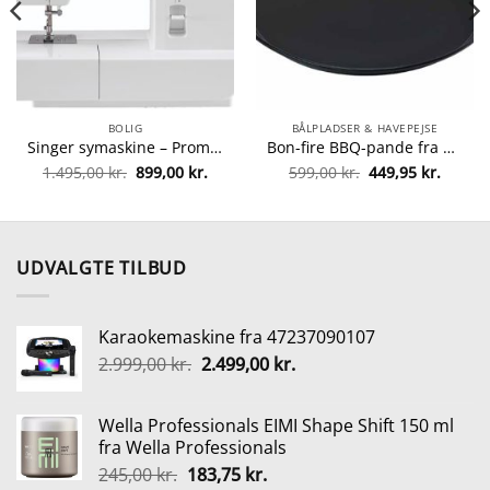
BOLIG
BÅLPLADSER & HAVEPEJSE
Singer symaskine – Promise 1408 fra singer 374318830872
Bon-fire BBQ-pande fra Bon-fire 5708085100084
Den
Den
Den
Den
1.495,00
kr.
899,00
kr.
599,00
kr.
449,95
kr.
oprindelige
aktuelle
oprindelige
aktuel
pris
pris
pris
pris
var:
er:
var:
er:
1.495,00 kr..
899,00 kr..
599,00 kr..
449,95 
UDVALGTE TILBUD
Karaokemaskine fra 47237090107
Den
Den
2.999,00
kr.
2.499,00
kr.
oprindelige
aktuelle
pris
pris
Wella Professionals EIMI Shape Shift 150 ml
var:
er:
fra Wella Professionals
2.999,00 kr..
2.499,00 kr..
Den
Den
245,00
kr.
183,75
kr.