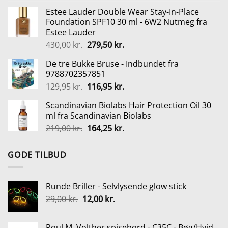
oprindelige
aktuelle
Estee Lauder Double Wear Stay-In-Place
pris
pris
Foundation SPF10 30 ml - 6W2 Nutmeg fra
var:
er:
Estee Lauder
245,00 kr..
183,75 kr..
Den
Den
430,00
kr.
279,50
kr.
oprindelige
aktuelle
De tre Bukke Bruse - Indbundet fra
pris
pris
9788702357851
var:
er:
Den
Den
129,95
kr.
116,95
kr.
430,00 kr..
279,50 kr..
oprindelige
aktuelle
Scandinavian Biolabs Hair Protection Oil 30
pris
pris
ml fra Scandinavian Biolabs
var:
er:
Den
Den
219,00
kr.
164,25
kr.
129,95 kr..
116,95 kr..
oprindelige
aktuelle
pris
pris
GODE TILBUD
var:
er:
219,00 kr..
164,25 kr..
Runde Briller - Selvlysende glow stick
Den
Den
29,00
kr.
12,00
kr.
oprindelige
aktuelle
pris
pris
Poul M. Volther spisebord - C35C - Bøg/Hvid