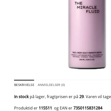
BESKRIVELSE
ANMELDELSER (0)
in stock
på lager, fragtprisen er på
29
. Varen vil tag
Produktid er
115511
og EAN er
7350115831284