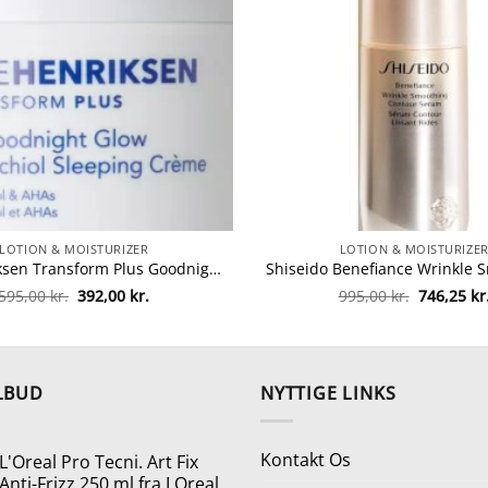
LOTION & MOISTURIZER
LOTION & MOISTURIZE
Ole Henriksen Transform Plus Goodnight Glow Bakuchiol Sleeping Creme 50 ml fra Ole Henriksen
Den
Den
Den
595,00
kr.
392,00
kr.
995,00
kr.
746,25
kr
oprindelige
aktuelle
oprindeli
pris
pris
pris
var:
er:
var:
595,00 kr..
392,00 kr..
995,00 kr.
LBUD
NYTTIGE LINKS
Kontakt Os
L'Oreal Pro Tecni. Art Fix
Anti-Frizz 250 ml fra LOreal