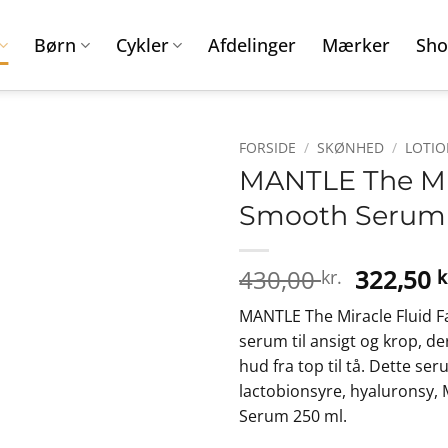
Børn
Cykler
Afdelinger
Mærker
Sho
FORSIDE
/
SKØNHED
/
LOTIO
MANTLE The Mir
Smooth Serum 
Den
430,00
322,50
kr.
k
oprinde
MANTLE The Miracle Fluid F
pris
serum til ansigt og krop, de
var:
hud fra top til tå. Dette s
430,00 k
lactobionsyre, hyaluronsy,
Serum 250 ml.