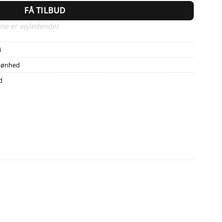
FÅ TILBUD
ne er vejledende)
4
kønhed
d