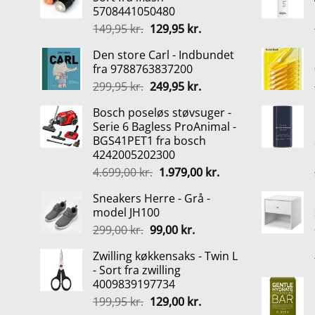
5708441050480
Den
Den
149,95
kr.
129,95
kr.
oprindelige
aktuelle
Den store Carl - Indbundet
pris
pris
fra 9788763837200
var:
er:
Den
Den
299,95
kr.
249,95
kr.
149,95 kr..
129,95 kr..
oprindelige
aktuelle
Bosch poseløs støvsuger -
pris
pris
Serie 6 Bagless ProAnimal -
var:
er:
BGS41PET1 fra bosch
299,95 kr..
249,95 kr..
4242005202300
Den
Den
4.699,00
kr.
1.979,00
kr.
oprindelige
aktuelle
Sneakers Herre - Grå -
pris
pris
model JH100
var:
er:
Den
Den
299,00
kr.
99,00
kr.
4.699,00 kr..
1.979,00 kr..
oprindelige
aktuelle
Zwilling køkkensaks - Twin L
pris
pris
- Sort fra zwilling
var:
er:
4009839197734
299,00 kr..
99,00 kr..
Den
Den
199,95
kr.
129,00
kr.