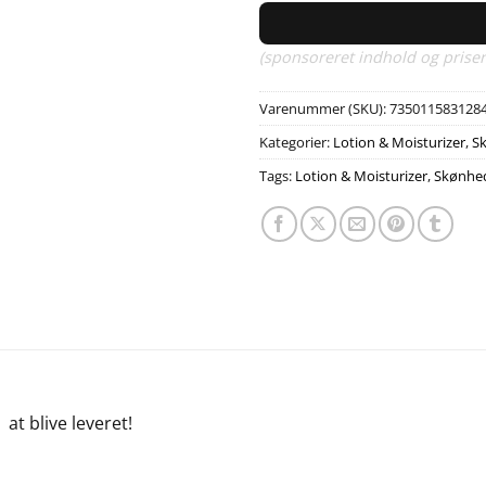
(sponsoreret indhold og priser
Varenummer (SKU):
735011583128
Kategorier:
Lotion & Moisturizer
,
S
Tags:
Lotion & Moisturizer
,
Skønhe
e
at blive leveret!