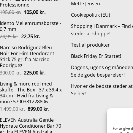
Mette Jensen
Professionnel
Den
Den
195,00
kr.
105,00
kr.
Cookiepolitik (EU)
oprindelige
aktuelle
Idento Mellemrumsbørste -
pris
pris
Shopping i Danmark – Find 
0,7 mm
var:
er:
steder at shoppe!
Den
Den
24,95
kr.
22,75
kr.
195,00 kr..
105,00 kr..
oprindelige
aktuelle
Test af produkter
Narciso Rodriguez Bleu
pris
pris
Noir For Him Deodorant
var:
er:
Black Friday Er Startet!
Stick 75 gr. fra Narciso
24,95 kr..
22,75 kr..
Rodriguez
Dagens, ugens og månedens
Den
Den
300,00
kr.
225,00
kr.
Se de gode besparelser!
oprindelige
aktuelle
Living & more reol med
pris
pris
Hvor er de bedste steder a
skuffe - The Box - 37 x 39,4 x
var:
er:
Se her!
34 cm - Hvid fra Living &
300,00 kr..
225,00 kr..
more 5700381228806
Den
Den
1.499,00
kr.
899,00
kr.
oprindelige
aktuelle
ELEVEN Australia Gentle
pris
pris
Hydrate Conditioner Bar 70
var:
er:
For at give 
gr. fra ELEVEN Australia