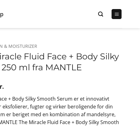
p
N & MOISTURIZER
acle Fluid Face + Body Silky
250 ml fra MANTLE
Den
r.
lige
aktuelle
ace + Body Silky Smooth Serum er et innovativt
pris
r eksfolierer, fugter og virker beroligende for din
er:
erum er beriget med en kombination af mandelsyre,
r..
322,50 kr..
 MANTLE The Miracle Fluid Face + Body Silky Smooth