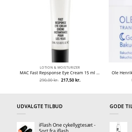
LOTION & MOISTURIZER
MAC Fast Repsponse Eye Cream 15 ml fra MAC Cosmetics
Den
Den
290,00
kr.
217,50
kr.
oprindelige
aktuelle
pris
pris
var:
er:
290,00 kr..
217,50 kr..
UDVALGTE TILBUD
GODE TI
iFlash One cykellygtesæt -
Sort fra iflash