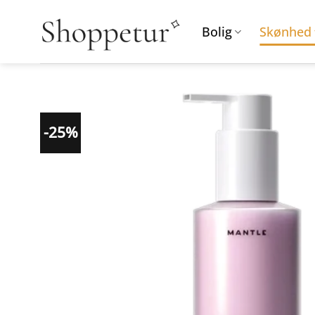
Fortsæt
til
Bolig
Skønhed
indhold
-25%