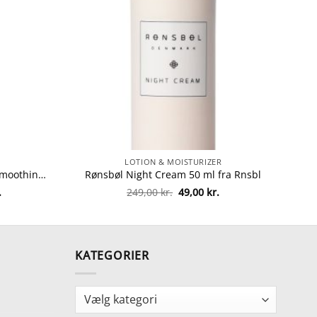
R
LOTION & MOISTURIZER
Shiseido Benefiance Wrinkle Smoothing Contour Serum 30 ml fra Shiseido
Rønsbøl Night Cream 50 ml fra Rnsbl
Den
Den
Den
.
249,00
kr.
49,00
kr.
ge
aktuelle
oprindelige
aktuelle
pris
pris
pris
er:
var:
er:
.
746,25 kr..
249,00 kr..
49,00 kr..
KATEGORIER
Kategorier