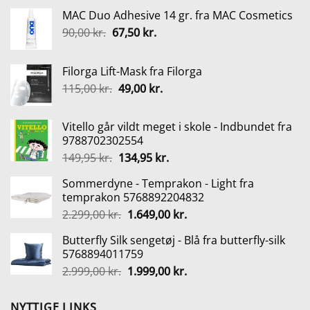
MAC Duo Adhesive 14 gr. fra MAC Cosmetics
Den
Den
90,00
kr.
67,50
kr.
oprindelige
aktuelle
pris
pris
Filorga Lift-Mask fra Filorga
var:
er:
Den
Den
115,00
kr.
49,00
kr.
90,00 kr..
67,50 kr..
oprindelige
aktuelle
pris
pris
Vitello går vildt meget i skole - Indbundet fra
var:
er:
9788702302554
115,00 kr..
49,00 kr..
Den
Den
149,95
kr.
134,95
kr.
oprindelige
aktuelle
Sommerdyne - Temprakon - Light fra
pris
pris
temprakon 5768892204832
var:
er:
Den
Den
2.299,00
kr.
1.649,00
kr.
149,95 kr..
134,95 kr..
oprindelige
aktuelle
Butterfly Silk sengetøj - Blå fra butterfly-silk
pris
pris
5768894011759
var:
er:
Den
Den
2.999,00
kr.
1.999,00
kr.
2.299,00 kr..
1.649,00 kr..
oprindelige
aktuelle
pris
pris
NYTTIGE LINKS