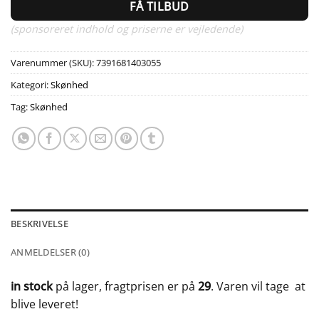
FÅ TILBUD
(sponsoreret indhold og priserne er vejledende)
Varenummer (SKU):
7391681403055
Kategori:
Skønhed
Tag:
Skønhed
BESKRIVELSE
ANMELDELSER (0)
in stock
på lager, fragtprisen er på
29
. Varen vil tage
at
blive leveret!