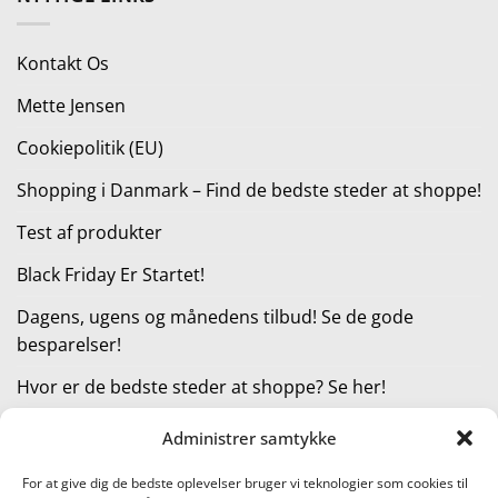
var:
er:
2.999,00 kr..
1.999,00 kr..
Kontakt Os
Mette Jensen
Cookiepolitik (EU)
Shopping i Danmark – Find de bedste steder at shoppe!
Test af produkter
Black Friday Er Startet!
Dagens, ugens og månedens tilbud! Se de gode
besparelser!
Hvor er de bedste steder at shoppe? Se her!
Administrer samtykke
KATEGORIER
For at give dig de bedste oplevelser bruger vi teknologier som cookies til