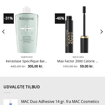
-31%
-46%
SKØNHED
MASCARA
Kerastase Specifique Bain Divalent Balancing Shampoo 500 ml fra Kerastase
Max Factor 2000 Calorie Mascara 9 ml – Black fra Max Factor
Den
Den
Den
Den
445,00
kr.
305,00
kr.
109,00
kr.
59,00
kr.
lle
oprindelige
aktuelle
oprindelige
aktuell
pris
pris
pris
pris
var:
er:
var:
er:
0 kr..
445,00 kr..
305,00 kr..
109,00 kr..
59,00 kr
UDVALGTE TILBUD
MAC Duo Adhesive 14 gr. fra MAC Cosmetics