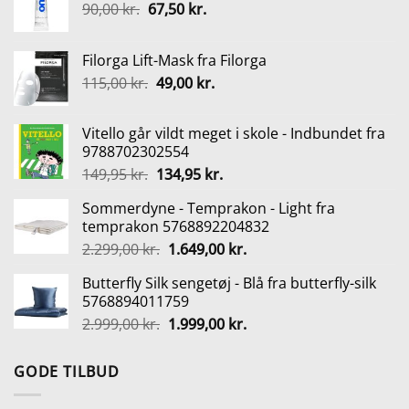
Den
Den
90,00
kr.
67,50
kr.
oprindelige
aktuelle
pris
pris
Filorga Lift-Mask fra Filorga
var:
er:
Den
Den
115,00
kr.
49,00
kr.
90,00 kr..
67,50 kr..
oprindelige
aktuelle
pris
pris
Vitello går vildt meget i skole - Indbundet fra
var:
er:
9788702302554
115,00 kr..
49,00 kr..
Den
Den
149,95
kr.
134,95
kr.
oprindelige
aktuelle
Sommerdyne - Temprakon - Light fra
pris
pris
temprakon 5768892204832
var:
er:
Den
Den
2.299,00
kr.
1.649,00
kr.
149,95 kr..
134,95 kr..
oprindelige
aktuelle
Butterfly Silk sengetøj - Blå fra butterfly-silk
pris
pris
5768894011759
var:
er:
Den
Den
2.999,00
kr.
1.999,00
kr.
2.299,00 kr..
1.649,00 kr..
oprindelige
aktuelle
pris
pris
GODE TILBUD
var:
er:
2.999,00 kr..
1.999,00 kr..