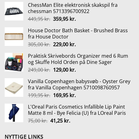
ChessMan Elite elektronisk skakspil fra
chessman 5713396700922
Den
Den
449,95
kr.
359,95
kr.
oprindelige
aktuelle
House Doctor Bath Basket - Brushed Brass
pris
pris
fra House Doctor
var:
er:
Den
Den
305,00
kr.
229,00
kr.
449,95 kr..
359,95 kr..
oprindelige
aktuelle
Praktisk Skrivebords Organizer med 6 Rum
pris
pris
og Skuffe Hold Orden på Dine Sager
var:
er:
Den
Den
249,00
kr.
129,00
kr.
305,00 kr..
229,00 kr..
oprindelige
aktuelle
Vanilla Copenhagen babysvøb - Oyster Grey
pris
pris
fra Vanilla Copenhagen 5710098760957
var:
er:
Den
Den
199,95
kr.
169,95
kr.
249,00 kr..
129,00 kr..
oprindelige
aktuelle
L'Oreal Paris Cosmetics Infallible Lip Paint
pris
pris
Matte 8 ml - Bye Felicia (U) fra LOreal Paris
var:
er:
Den
Den
75,00
kr.
41,25
kr.
199,95 kr..
169,95 kr..
oprindelige
aktuelle
pris
pris
NYTTIGE LINKS