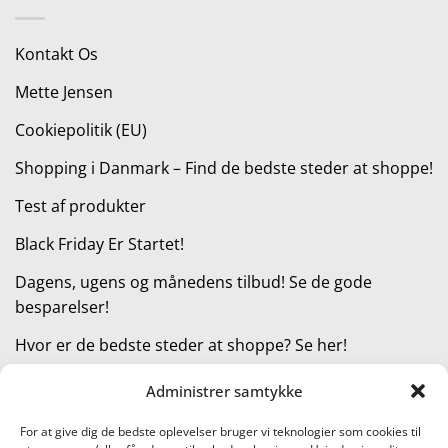
var:
er:
75,00 kr..
41,25 kr..
Kontakt Os
Mette Jensen
Cookiepolitik (EU)
Shopping i Danmark – Find de bedste steder at shoppe!
Test af produkter
Black Friday Er Startet!
Dagens, ugens og månedens tilbud! Se de gode
besparelser!
Hvor er de bedste steder at shoppe? Se her!
Administrer samtykke
KATEGORIER
For at give dig de bedste oplevelser bruger vi teknologier som cookies til