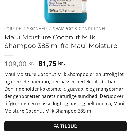
FORSIDE
/
SKØNHED
/
SHAMPOO & CONDITIONER
Maui Moisture Coconut Milk
Shampoo 385 ml fra Maui Moisture
Den
Den
109,00
81,75
kr.
kr.
oprindelige
aktuelle
Maui Moisture Coconut Milk Shampoo er en utrolig let
pris
pris
og cremet shampoo, der passer perfekt til tørt hår.
var:
er:
Den indeholder kokosmælk, guavaolie og mangosmør,
109,00 kr..
81,75 kr..
der genopretter hårets naturlige sundhed. Derudover
tilfører den en masse fugt og næring helt uden a, Maui
Moisture Coconut Milk Shampoo 385 ml.
FÅ TILBUD