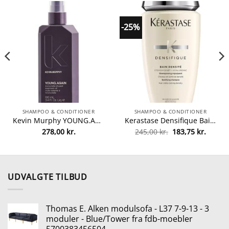
-25%
SHAMPOO & CONDITIONER
SHAMPOO & CONDITIONER
Kevin Murphy YOUNG.AGAIN 100 ml fra Kevin Murphy
Kerastase Densifique Bain Densite Shampoo 250 ml fra Kerastase
Den
Den
278,00
kr.
245,00
kr.
183,75
kr.
lle
oprindelige
aktuel
pris
pris
var:
er:
0 kr..
245,00 kr..
183,75 
UDVALGTE TILBUD
Thomas E. Alken modulsofa - L37 7-9-13 - 3
moduler - Blue/Tower fra fdb-moebler