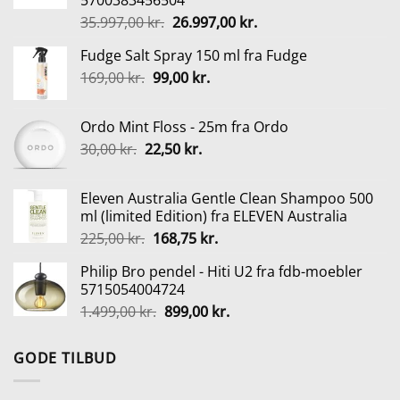
5700383456504
Den
Den
35.997,00
kr.
26.997,00
kr.
oprindelige
aktuelle
Fudge Salt Spray 150 ml fra Fudge
pris
pris
Den
Den
169,00
kr.
99,00
var:
kr.
er:
oprindelige
aktuelle
35.997,00 kr..
26.997,00 kr..
pris
pris
Ordo Mint Floss - 25m fra Ordo
var:
er:
Den
Den
30,00
kr.
22,50
kr.
169,00 kr..
99,00 kr..
oprindelige
aktuelle
pris
pris
Eleven Australia Gentle Clean Shampoo 500
var:
er:
ml (limited Edition) fra ELEVEN Australia
30,00 kr..
22,50 kr..
Den
Den
225,00
kr.
168,75
kr.
oprindelige
aktuelle
Philip Bro pendel - Hiti U2 fra fdb-moebler
pris
pris
5715054004724
var:
er:
Den
Den
1.499,00
kr.
899,00
kr.
225,00 kr..
168,75 kr..
oprindelige
aktuelle
pris
pris
GODE TILBUD
var:
er:
1.499,00 kr..
899,00 kr..