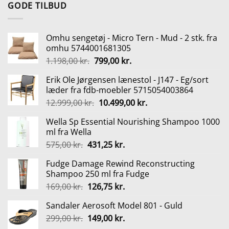
var:
er:
GODE TILBUD
169,95 kr..
135,95 kr..
Omhu sengetøj - Micro Tern - Mud - 2 stk. fra
omhu 5744001681305
Den
Den
1.198,00
kr.
799,00
kr.
oprindelige
aktuelle
Erik Ole Jørgensen lænestol - J147 - Eg/sort
pris
pris
læder fra fdb-moebler 5715054003864
var:
er:
Den
Den
12.999,00
kr.
10.499,00
kr.
1.198,00 kr..
799,00 kr..
oprindelige
aktuelle
Wella Sp Essential Nourishing Shampoo 1000
pris
pris
ml fra Wella
var:
er:
Den
Den
575,00
kr.
431,25
kr.
12.999,00 kr..
10.499,00 kr..
oprindelige
aktuelle
Fudge Damage Rewind Reconstructing
pris
pris
Shampoo 250 ml fra Fudge
var:
er:
Den
Den
169,00
kr.
126,75
kr.
575,00 kr..
431,25 kr..
oprindelige
aktuelle
Sandaler Aerosoft Model 801 - Guld
pris
pris
Den
Den
299,00
kr.
var:
149,00
kr.
er:
oprindelige
aktuelle