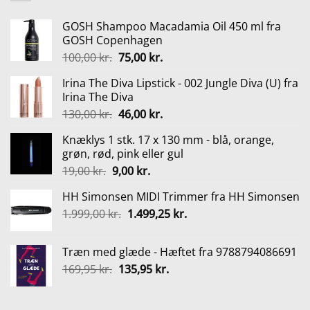
GOSH Shampoo Macadamia Oil 450 ml fra
GOSH Copenhagen
Den
Den
100,00
kr.
75,00
kr.
oprindelige
aktuelle
Irina The Diva Lipstick - 002 Jungle Diva (U) fra
pris
pris
Irina The Diva
var:
er:
Den
Den
130,00
kr.
46,00
kr.
100,00 kr..
75,00 kr..
oprindelige
aktuelle
Knæklys 1 stk. 17 x 130 mm - blå, orange,
pris
pris
grøn, rød, pink eller gul
var:
er:
Den
Den
19,00
kr.
9,00
kr.
130,00 kr..
46,00 kr..
oprindelige
aktuelle
HH Simonsen MIDI Trimmer fra HH Simonsen
pris
pris
Den
Den
1.999,00
kr.
var:
1.499,25
er:
kr.
oprindelige
aktuelle
19,00 kr..
9,00 kr..
pris
pris
Træn med glæde - Hæftet fra 9788794086691
var:
er:
Den
Den
169,95
kr.
135,95
kr.
1.999,00 kr..
1.499,25 kr..
oprindelige
aktuelle
pris
pris