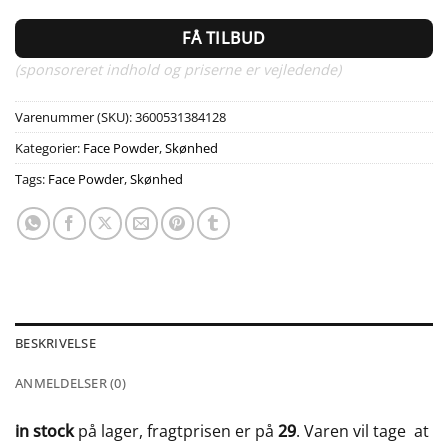
FÅ TILBUD
(sponsoreret indhold og priserne er vejledende)
Varenummer (SKU):
3600531384128
Kategorier:
Face Powder
,
Skønhed
Tags:
Face Powder
,
Skønhed
BESKRIVELSE
ANMELDELSER (0)
in stock
på lager, fragtprisen er på
29
. Varen vil tage
at