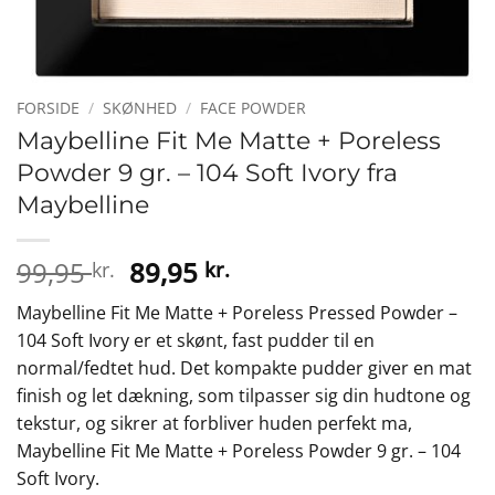
FORSIDE
/
SKØNHED
/
FACE POWDER
Maybelline Fit Me Matte + Poreless
Powder 9 gr. – 104 Soft Ivory fra
Maybelline
Den
Den
99,95
89,95
kr.
kr.
oprindelige
aktuelle
Maybelline Fit Me Matte + Poreless Pressed Powder –
pris
pris
104 Soft Ivory er et skønt, fast pudder til en
var:
er:
normal/fedtet hud. Det kompakte pudder giver en mat
99,95 kr..
89,95 kr..
finish og let dækning, som tilpasser sig din hudtone og
tekstur, og sikrer at forbliver huden perfekt ma,
Maybelline Fit Me Matte + Poreless Powder 9 gr. – 104
Soft Ivory.