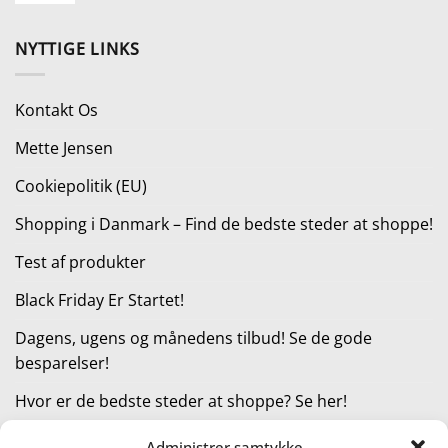
169,00 kr..
126,75 kr..
pris
pris
var:
er:
NYTTIGE LINKS
299,00 kr..
149,00 kr..
Kontakt Os
Mette Jensen
Cookiepolitik (EU)
Shopping i Danmark – Find de bedste steder at shoppe!
Test af produkter
Black Friday Er Startet!
Dagens, ugens og månedens tilbud! Se de gode
besparelser!
Hvor er de bedste steder at shoppe? Se her!
Administrer samtykke