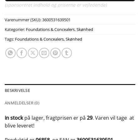
(sponsoreret indhold og priserne er vejledende)
Varenummer (SKU):
3600531639501
Kategorier:
Foundations & Concealers
,
Skønhed
Tags:
Foundations & Concealers
,
Skønhed
BESKRIVELSE
ANMELDELSER (0)
in stock
på lager, fragtprisen er på
29
. Varen vil tage
at
blive leveret!