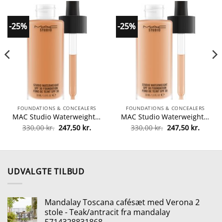
-25%
-25%
FOUNDATIONS & CONCEALERS
FOUNDATIONS & CONCEALERS
MAC Studio Waterweight SPF 30 Foundation 30 ml – NC50 fra MAC Cosmetics
MAC Studio Waterweight SPF 30 Foundation 30 ml – NC44 fra MAC Cosmetics
Den
Den
Den
Den
330,00
kr.
247,50
kr.
330,00
kr.
247,50
kr.
lle
oprindelige
aktuelle
oprindelige
aktuel
pris
pris
pris
pris
var:
er:
var:
er:
0 kr..
330,00 kr..
247,50 kr..
330,00 kr..
247,50 
UDVALGTE TILBUD
Mandalay Toscana cafésæt med Verona 2
stole - Teak/antracit fra mandalay