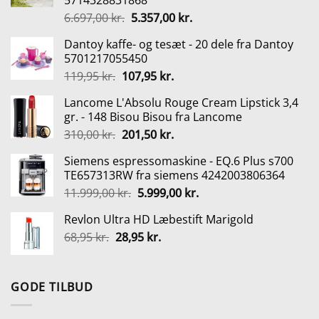
5714328831868
Den
Den
6.697,00
kr.
5.357,00
kr.
oprindelige
aktuelle
Dantoy kaffe- og tesæt - 20 dele fra Dantoy
pris
pris
5701217055450
var:
er:
Den
Den
119,95
kr.
107,95
kr.
6.697,00 kr..
5.357,00 kr..
oprindelige
aktuelle
Lancome L'Absolu Rouge Cream Lipstick 3,4
pris
pris
gr. - 148 Bisou Bisou fra Lancome
var:
er:
Den
Den
310,00
kr.
201,50
kr.
119,95 kr..
107,95 kr..
oprindelige
aktuelle
Siemens espressomaskine - EQ.6 Plus s700
pris
pris
TE657313RW fra siemens 4242003806364
var:
er:
Den
Den
11.999,00
kr.
5.999,00
kr.
310,00 kr..
201,50 kr..
oprindelige
aktuelle
Revlon Ultra HD Læbestift Marigold
pris
pris
Den
Den
68,95
kr.
28,95
var:
kr.
er:
oprindelige
aktuelle
11.999,00 kr..
5.999,00 kr..
pris
pris
var:
er:
GODE TILBUD
68,95 kr..
28,95 kr..