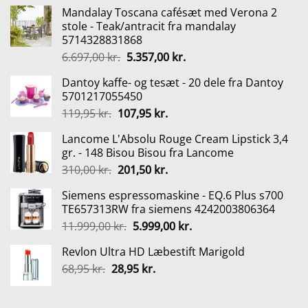
Mandalay Toscana cafésæt med Verona 2
stole - Teak/antracit fra mandalay
5714328831868
Den
Den
6.697,00
kr.
5.357,00
kr.
oprindelige
aktuelle
Dantoy kaffe- og tesæt - 20 dele fra Dantoy
pris
pris
5701217055450
var:
er:
Den
Den
119,95
kr.
107,95
kr.
6.697,00 kr..
5.357,00 kr..
oprindelige
aktuelle
Lancome L'Absolu Rouge Cream Lipstick 3,4
pris
pris
gr. - 148 Bisou Bisou fra Lancome
var:
er:
Den
Den
310,00
kr.
201,50
kr.
119,95 kr..
107,95 kr..
oprindelige
aktuelle
Siemens espressomaskine - EQ.6 Plus s700
pris
pris
TE657313RW fra siemens 4242003806364
var:
er:
Den
Den
11.999,00
kr.
5.999,00
kr.
310,00 kr..
201,50 kr..
oprindelige
aktuelle
Revlon Ultra HD Læbestift Marigold
pris
pris
Den
Den
68,95
kr.
28,95
var:
kr.
er:
oprindelige
aktuelle
11.999,00 kr..
5.999,00 kr..
pris
pris