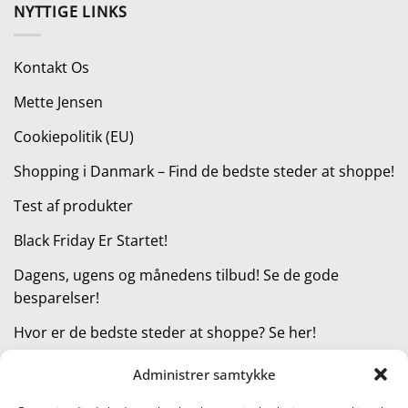
var:
er:
NYTTIGE LINKS
68,95 kr..
28,95 kr..
Kontakt Os
Mette Jensen
Cookiepolitik (EU)
Shopping i Danmark – Find de bedste steder at shoppe!
Test af produkter
Black Friday Er Startet!
Dagens, ugens og månedens tilbud! Se de gode
besparelser!
Hvor er de bedste steder at shoppe? Se her!
Administrer samtykke
KATEGORIER