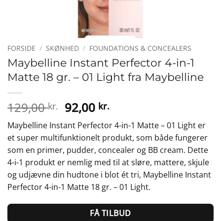
FORSIDE
/
SKØNHED
/
FOUNDATIONS & CONCEALERS
Maybelline Instant Perfector 4-in-1
Matte 18 gr. – 01 Light fra Maybelline
Den
Den
129,00
92,00
kr.
kr.
oprindelige
aktuelle
Maybelline Instant Perfector 4-in-1 Matte – 01 Light er
pris
pris
et super multifunktionelt produkt, som både fungerer
var:
er:
som en primer, pudder, concealer og BB cream. Dette
129,00 kr..
92,00 kr..
4-i-1 produkt er nemlig med til at sløre, mattere, skjule
og udjævne din hudtone i blot ét tri, Maybelline Instant
Perfector 4-in-1 Matte 18 gr. – 01 Light.
FÅ TILBUD