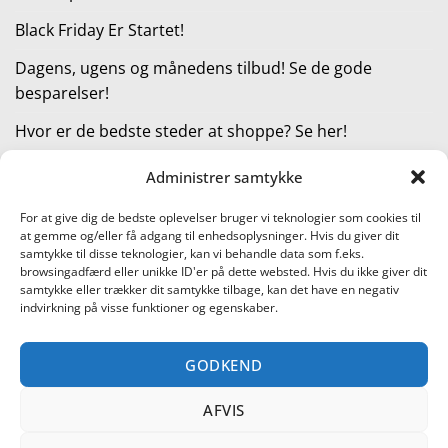
Black Friday Er Startet!
Dagens, ugens og månedens tilbud! Se de gode
besparelser!
Hvor er de bedste steder at shoppe? Se her!
Administrer samtykke
KATEGORIER
For at give dig de bedste oplevelser bruger vi teknologier som cookies til
at gemme og/eller få adgang til enhedsoplysninger. Hvis du giver dit
Kategorier
samtykke til disse teknologier, kan vi behandle data som f.eks.
browsingadfærd eller unikke ID'er på dette websted. Hvis du ikke giver dit
samtykke eller trækker dit samtykke tilbage, kan det have en negativ
indvirkning på visse funktioner og egenskaber.
Læs vores guide til online shopping
GODKEND
Visa
PayPal
Stripe
MasterCard
Cash
On
AFVIS
KONTAKT OS
METTE JENSEN
COOKIEPOLITIK (EU)
Delivery
SHOPPING I DANMARK – FIND DE BEDSTE STEDER AT SHOPPE!
TEST AF PRODUKTER
BLACK FRIDAY ER STARTET!