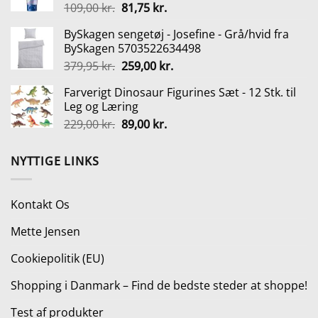
Den
Den
109,00
kr.
81,75
kr.
2.139,00 kr..
1.595,00 kr..
oprindelige
aktuelle
BySkagen sengetøj - Josefine - Grå/hvid fra
pris
pris
BySkagen 5703522634498
var:
er:
Den
Den
379,95
kr.
259,00
kr.
109,00 kr..
81,75 kr..
oprindelige
aktuelle
Farverigt Dinosaur Figurines Sæt - 12 Stk. til
pris
pris
Leg og Læring
var:
er:
Den
Den
229,00
kr.
89,00
kr.
379,95 kr..
259,00 kr..
oprindelige
aktuelle
pris
pris
NYTTIGE LINKS
var:
er:
229,00 kr..
89,00 kr..
Kontakt Os
Mette Jensen
Cookiepolitik (EU)
Shopping i Danmark – Find de bedste steder at shoppe!
Test af produkter