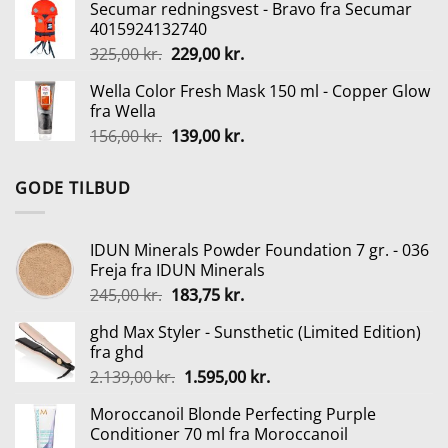
Secumar redningsvest - Bravo fra Secumar
var:
er:
4015924132740
249,95 kr..
199,00 kr..
Den
Den
325,00
kr.
229,00
kr.
oprindelige
aktuelle
Wella Color Fresh Mask 150 ml - Copper Glow
pris
pris
fra Wella
var:
er:
Den
Den
156,00
kr.
139,00
kr.
325,00 kr..
229,00 kr..
oprindelige
aktuelle
pris
pris
GODE TILBUD
var:
er:
156,00 kr..
139,00 kr..
IDUN Minerals Powder Foundation 7 gr. - 036
Freja fra IDUN Minerals
Den
Den
245,00
kr.
183,75
kr.
oprindelige
aktuelle
ghd Max Styler - Sunsthetic (Limited Edition)
pris
pris
fra ghd
var:
er:
Den
Den
2.139,00
kr.
1.595,00
kr.
245,00 kr..
183,75 kr..
oprindelige
aktuelle
Moroccanoil Blonde Perfecting Purple
pris
pris
Conditioner 70 ml fra Moroccanoil
var:
er: