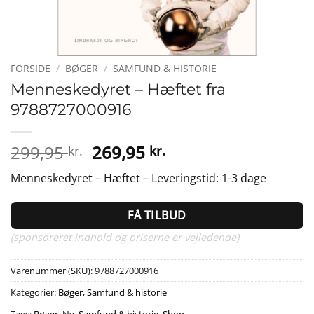
FORSIDE
/
BØGER
/
SAMFUND & HISTORIE
Menneskedyret – Hæftet fra
9788727000916
Den
Den
299,95
269,95
kr.
kr.
oprindelige
aktuelle
Menneskedyret – Hæftet – Leveringstid: 1-3 dage
pris
pris
var:
er:
FÅ TILBUD
299,95 kr..
269,95 kr..
(sponsoreret indhold og priserne er vejledende)
Varenummer (SKU):
9788727000916
Kategorier:
Bøger
,
Samfund & historie