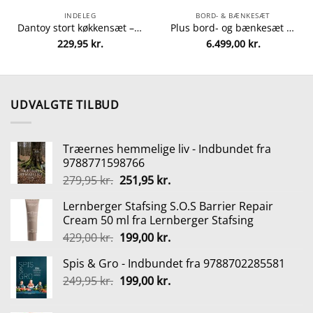
INDELEG
BORD- & BÆNKESÆT
Dantoy stort køkkensæt – 59 dele fra dantoy 5701217042566
Plus bord- og bænkesæt – Alma – Sort fra Plus 5703393717887
229,95
kr.
6.499,00
kr.
UDVALGTE TILBUD
Træernes hemmelige liv - Indbundet fra
9788771598766
Den
Den
279,95
kr.
251,95
kr.
oprindelige
aktuelle
Lernberger Stafsing S.O.S Barrier Repair
pris
pris
Cream 50 ml fra Lernberger Stafsing
var:
er:
Den
Den
429,00
kr.
199,00
kr.
279,95 kr..
251,95 kr..
oprindelige
aktuelle
Spis & Gro - Indbundet fra 9788702285581
pris
pris
Den
Den
249,95
kr.
var:
199,00
kr.
er:
oprindelige
aktuelle
429,00 kr..
199,00 kr..
pris
pris