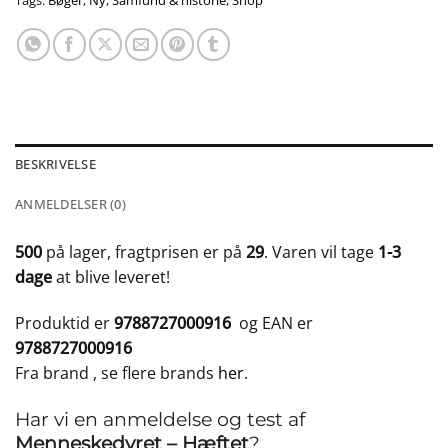
Tags:
Bøger
,
Ny
,
Samfund & historie
,
Shop
BESKRIVELSE
ANMELDELSER (0)
500
på lager, fragtprisen er på
29
. Varen vil tage
1-3
dage
at blive leveret!
Produktid er
9788727000916
og EAN er
9788727000916
Fra brand
, se flere brands
her
.
Har vi en anmeldelse og test af
Menneskedyret – Hæftet
?