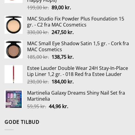
Happy Flops)
Den
Den
199,00
kr.
89,00
kr.
oprindelige
aktuelle
MAC Studio Fix Powder Plus Foundation 15
pris
pris
gr. - C2 fra MAC Cosmetics
var:
er:
Den
Den
330,00
kr.
247,50
kr.
199,00 kr..
89,00 kr..
oprindelige
aktuelle
MAC Small Eye Shadow Satin 1,5 gr. - Cork fra
pris
pris
MAC Cosmetics
var:
er:
Den
Den
185,00
kr.
138,75
kr.
330,00 kr..
247,50 kr..
oprindelige
aktuelle
Estee Lauder Double Wear 24H Stay-In-Place
pris
pris
Lip Liner 1,2 gr. - 018 Red fra Estee Lauder
var:
er:
Den
Den
230,00
kr.
184,00
kr.
185,00 kr..
138,75 kr..
oprindelige
aktuelle
Martinelia Galaxy Dreams Shiny Nail Set fra
pris
pris
Martinelia
var:
er:
Den
Den
59,95
kr.
44,96
kr.
230,00 kr..
184,00 kr..
oprindelige
aktuelle
pris
pris
GODE TILBUD
var:
er:
59,95 kr..
44,96 kr..