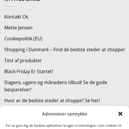
var:
er:
599,00 kr..
299,00 kr..
Kontakt Os
Mette Jensen
Cookiepolitik (EU)
Shopping i Danmark – Find de bedste steder at shoppe!
Test af produkter
Black Friday Er Startet!
Dagens, ugens og månedens tilbud! Se de gode
besparelser!
Hvor er de bedste steder at shoppe? Se her!
Administrer samtykke
KATEGORIER
For at give dig de bedste oplevelser bruger vi teknologier som cookies til