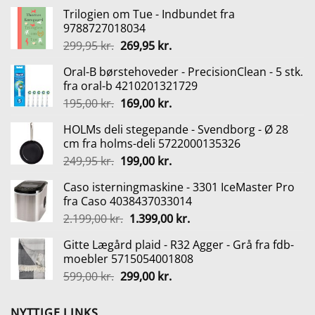
Trilogien om Tue - Indbundet fra
9788727018034
Den
Den
299,95
kr.
269,95
kr.
oprindelige
aktuelle
Oral-B børstehoveder - PrecisionClean - 5 stk.
pris
pris
fra oral-b 4210201321729
var:
er:
Den
Den
195,00
kr.
169,00
kr.
299,95 kr..
269,95 kr..
oprindelige
aktuelle
HOLMs deli stegepande - Svendborg - Ø 28
pris
pris
cm fra holms-deli 5722000135326
var:
er:
Den
Den
249,95
kr.
199,00
kr.
195,00 kr..
169,00 kr..
oprindelige
aktuelle
Caso isterningmaskine - 3301 IceMaster Pro
pris
pris
fra Caso 4038437033014
var:
er:
Den
Den
2.199,00
kr.
1.399,00
kr.
249,95 kr..
199,00 kr..
oprindelige
aktuelle
Gitte Lægård plaid - R32 Agger - Grå fra fdb-
pris
pris
moebler 5715054001808
var:
er:
Den
Den
599,00
kr.
299,00
kr.
2.199,00 kr..
1.399,00 kr..
oprindelige
aktuelle
pris
pris
NYTTIGE LINKS