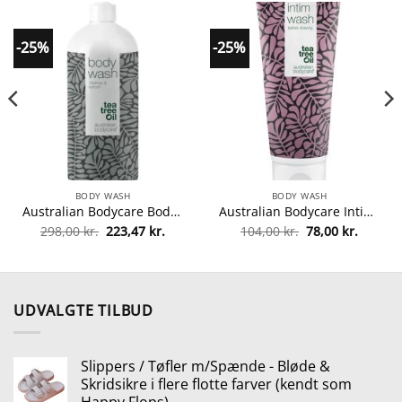
-25%
-25%
BODY WASH
BODY WASH
Australian Bodycare Body Wash 1000 ml (Limited Edition) fra Australian Bodycare
Australian Bodycare Intim Wash 200 ml fra Australian Bodycare
Den
Den
Den
Den
298,00
kr.
223,47
kr.
104,00
kr.
78,00
kr.
oprindelige
aktuelle
oprindelige
aktuell
pris
pris
pris
pris
var:
er:
var:
er:
298,00 kr..
223,47 kr..
104,00 kr..
78,00 kr
UDVALGTE TILBUD
Slippers / Tøfler m/Spænde - Bløde &
Skridsikre i flere flotte farver (kendt som