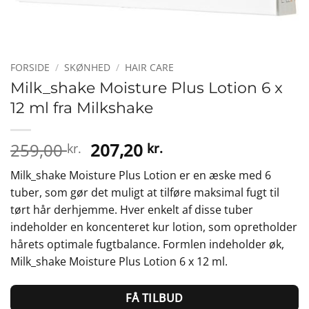
FORSIDE
/
SKØNHED
/
HAIR CARE
Milk_shake Moisture Plus Lotion 6 x
12 ml fra Milkshake
Den
Den
259,00
207,20
kr.
kr.
oprindelige
aktuelle
Milk_shake Moisture Plus Lotion er en æske med 6
pris
pris
tuber, som gør det muligt at tilføre maksimal fugt til
var:
er:
tørt hår derhjemme. Hver enkelt af disse tuber
259,00 kr..
207,20 kr..
indeholder en koncenteret kur lotion, som opretholder
hårets optimale fugtbalance. Formlen indeholder øk,
Milk_shake Moisture Plus Lotion 6 x 12 ml.
FÅ TILBUD