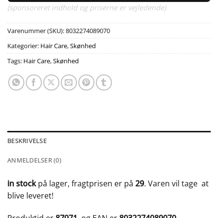
(sponsoreret indhold og priserne er vejledende)
Varenummer (SKU):
8032274089070
Kategorier:
Hair Care
,
Skønhed
Tags:
Hair Care
,
Skønhed
BESKRIVELSE
ANMELDELSER (0)
in stock
på lager, fragtprisen er på
29
. Varen vil tage
at
blive leveret!