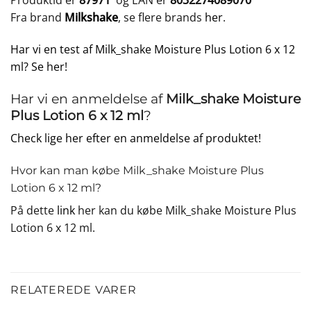
Produktid er
87971
og EAN er
8032274089070
Fra brand
Milkshake
, se flere brands
her
.
Har vi en test af Milk_shake Moisture Plus Lotion 6 x 12
ml? Se her!
Har vi en anmeldelse af
Milk_shake Moisture
Plus Lotion 6 x 12 ml
?
Check lige her efter en anmeldelse af produktet!
Hvor kan man købe Milk_shake Moisture Plus
Lotion 6 x 12 ml?
På dette
link
her kan du købe Milk_shake Moisture Plus
Lotion 6 x 12 ml.
RELATEREDE VARER