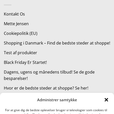
var:
er:
200,00 kr..
150,00 kr..
Kontakt Os
Mette Jensen
Cookiepolitik (EU)
Shopping i Danmark – Find de bedste steder at shoppe!
Test af produkter
Black Friday Er Startet!
Dagens, ugens og månedens tilbud! Se de gode
besparelser!
Hvor er de bedste steder at shoppe? Se her!
Administrer samtykke
KATEGORIER
For at give dig de bedste oplevelser bruger vi teknologier som cookies til