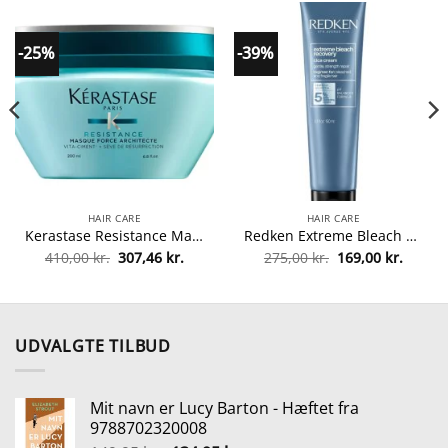
-25%
-39%
HAIR CARE
HAIR CARE
Kerastase Resistance Masque Force Architecte Hair Mask 200 ml fra Kerastase
Redken Extreme Bleach Recovery Cica Cream 150 ml fra Redken
Den
Den
Den
Den
410,00
kr.
307,46
kr.
275,00
kr.
169,00
kr.
lle
oprindelige
aktuelle
oprindelige
aktuel
pris
pris
pris
pris
var:
er:
var:
er:
0 kr..
410,00 kr..
307,46 kr..
275,00 kr..
169,00 
UDVALGTE TILBUD
Mit navn er Lucy Barton - Hæftet fra
9788702320008