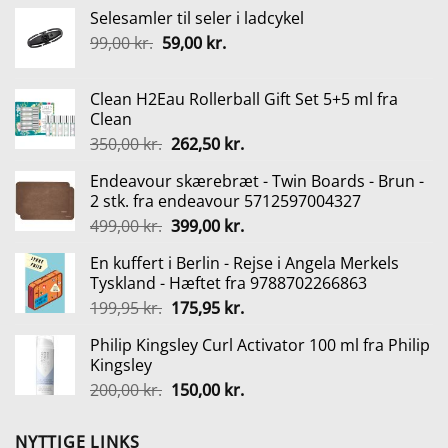
Selesamler til seler i ladcykel
Den
Den
99,00
kr.
59,00
kr.
oprindelige
aktuelle
pris
pris
Clean H2Eau Rollerball Gift Set 5+5 ml fra
var:
er:
Clean
99,00 kr..
59,00 kr..
Den
Den
350,00
kr.
262,50
kr.
oprindelige
aktuelle
Endeavour skærebræt - Twin Boards - Brun -
pris
pris
2 stk. fra endeavour 5712597004327
var:
er:
Den
Den
499,00
kr.
399,00
kr.
350,00 kr..
262,50 kr..
oprindelige
aktuelle
En kuffert i Berlin - Rejse i Angela Merkels
pris
pris
Tyskland - Hæftet fra 9788702266863
var:
er:
Den
Den
199,95
kr.
175,95
kr.
499,00 kr..
399,00 kr..
oprindelige
aktuelle
Philip Kingsley Curl Activator 100 ml fra Philip
pris
pris
Kingsley
var:
er:
Den
Den
200,00
kr.
150,00
kr.
199,95 kr..
175,95 kr..
oprindelige
aktuelle
pris
pris
NYTTIGE LINKS