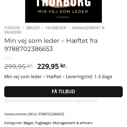
FORSIDE
/
BØGER
/
FAGBØGER
/
MANAGEMENT &
ERHVERV
Min vej som leder – Hæftet fra
9788702386653
Den
Den
299,95
229,95
kr.
kr.
oprindelige
aktuelle
Min vej som leder – Hæftet – Leveringstid: 1-3 dage
pris
pris
var:
er:
FÅ TILBUD
299,95 kr..
229,95 kr..
(sponsoreret indhold og priserne er vejledende)
Varenummer (SKU):
9788702386653
Kategorier:
Bøger
,
Fagbøger
,
Management & erhverv