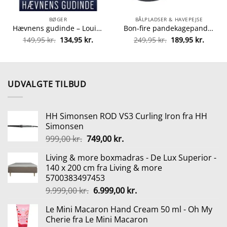
BØGER
BÅLPLADSER & HAVEPEJSE
Hævnens gudinde – Louise Rick 5 – Paperback fra 9788771080711
Bon-fire pandekagepande fra Bon-fire 5708085100091
Den
Den
Den
Den
149,95
kr.
134,95
kr.
249,95
kr.
189,95
kr.
oprindelige
aktuelle
oprindelige
aktuel
pris
pris
pris
pris
var:
er:
var:
er:
149,95 kr..
134,95 kr..
249,95 kr..
189,95 
UDVALGTE TILBUD
HH Simonsen ROD VS3 Curling Iron fra HH
Simonsen
Den
Den
999,00
kr.
749,00
kr.
oprindelige
aktuelle
Living & more boxmadras - De Lux Superior -
pris
pris
140 x 200 cm fra Living & more
var:
er:
5700383497453
999,00 kr..
749,00 kr..
Den
Den
9.999,00
kr.
6.999,00
kr.
oprindelige
aktuelle
Le Mini Macaron Hand Cream 50 ml - Oh My
pris
pris
Cherie fra Le Mini Macaron
var:
er: