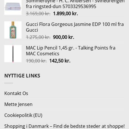
Sommerdyne - H. C. Andersen - Svinedrengen
pris
pris
fra ringsted-dun 5703329536995
var:
er:
Den
Den
3.169,00
kr.
1.899,00
kr.
1.799,00 kr..
1.349,00 kr..
oprindelige
aktuelle
Gucci Flora Gorgeous Jasmine EDP 100 ml fra
pris
pris
Gucci
var:
er:
Den
Den
1.275,00
kr.
900,00
kr.
3.169,00 kr..
1.899,00 kr..
oprindelige
aktuelle
MAC Lip Pencil 1,45 gr. - Talking Points fra
pris
pris
MAC Cosmetics
var:
er:
Den
Den
190,00
kr.
142,50
kr.
1.275,00 kr..
900,00 kr..
oprindelige
aktuelle
pris
pris
NYTTIGE LINKS
var:
er:
190,00 kr..
142,50 kr..
Kontakt Os
Mette Jensen
Cookiepolitik (EU)
Shopping i Danmark – Find de bedste steder at shoppe!