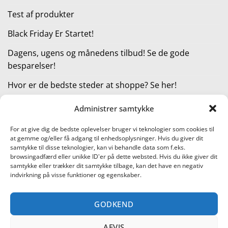
Test af produkter
Black Friday Er Startet!
Dagens, ugens og månedens tilbud! Se de gode
besparelser!
Hvor er de bedste steder at shoppe? Se her!
Administrer samtykke
KATEGORIER
For at give dig de bedste oplevelser bruger vi teknologier som cookies til
at gemme og/eller få adgang til enhedsoplysninger. Hvis du giver dit
Kategorier
samtykke til disse teknologier, kan vi behandle data som f.eks.
browsingadfærd eller unikke ID'er på dette websted. Hvis du ikke giver dit
samtykke eller trækker dit samtykke tilbage, kan det have en negativ
indvirkning på visse funktioner og egenskaber.
Læs vores guide til online shopping
GODKEND
Visa
PayPal
Stripe
MasterCard
Cash
On
AFVIS
KONTAKT OS
METTE JENSEN
COOKIEPOLITIK (EU)