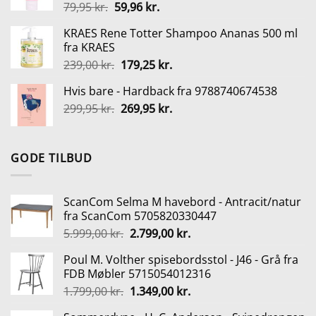
Den
Den
79,95
kr.
59,96
kr.
9.999,00 kr..
6.999,00 kr..
oprindelige
aktuelle
KRAES Rene Totter Shampoo Ananas 500 ml
pris
pris
fra KRAES
var:
er:
Den
Den
239,00
kr.
179,25
kr.
79,95 kr..
59,96 kr..
oprindelige
aktuelle
Hvis bare - Hardback fra 9788740674538
pris
pris
Den
Den
299,95
kr.
var:
269,95
kr.
er:
oprindelige
aktuelle
239,00 kr..
179,25 kr..
pris
pris
var:
er:
GODE TILBUD
299,95 kr..
269,95 kr..
ScanCom Selma M havebord - Antracit/natur
fra ScanCom 5705820330447
Den
Den
5.999,00
kr.
2.799,00
kr.
oprindelige
aktuelle
Poul M. Volther spisebordsstol - J46 - Grå fra
pris
pris
FDB Møbler 5715054012316
var:
er:
Den
Den
1.799,00
kr.
1.349,00
kr.
5.999,00 kr..
2.799,00 kr..
oprindelige
aktuelle