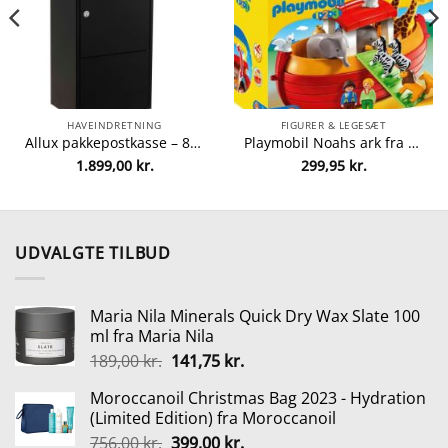
HAVEINDRETNING
FIGURER & LEGESÆT
Allux pakkepostkasse – 800 – Sort fra Allux 5701701548024
Playmobil Noahs ark fra Playmobil 4008789067654
1.899,00
kr.
299,95
kr.
lle
5 kr..
UDVALGTE TILBUD
Maria Nila Minerals Quick Dry Wax Slate 100
ml fra Maria Nila
Den
Den
189,00
kr.
141,75
kr.
oprindelige
aktuelle
Moroccanoil Christmas Bag 2023 - Hydration
pris
pris
(Limited Edition) fra Moroccanoil
var:
er:
Den
Den
756,00
kr.
399,00
kr.
189,00 kr..
141,75 kr..