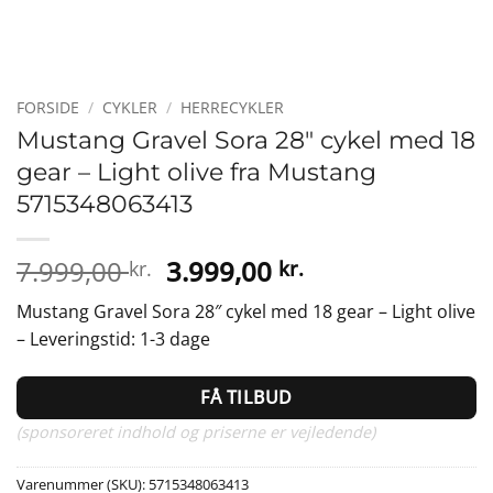
FORSIDE
/
CYKLER
/
HERRECYKLER
Mustang Gravel Sora 28″ cykel med 18
gear – Light olive fra Mustang
5715348063413
Den
Den
7.999,00
3.999,00
kr.
kr.
oprindelige
aktuelle
Mustang Gravel Sora 28″ cykel med 18 gear – Light olive
pris
pris
– Leveringstid: 1-3 dage
var:
er:
7.999,00 kr..
3.999,00 kr..
FÅ TILBUD
(sponsoreret indhold og priserne er vejledende)
Varenummer (SKU):
5715348063413