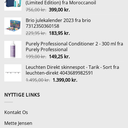
(Limited Edition) fra Moroccanoil
var:
er:
Den
Den
756,00
kr.
399,00
kr.
189,00 kr..
141,75 kr..
oprindelige
aktuelle
Brio julekalender 2023 fra brio
pris
pris
7312350360158
var:
er:
Den
Den
229,95
kr.
183,95
kr.
756,00 kr..
399,00 kr..
oprindelige
aktuelle
Purely Professional Conditioner 2 - 300 ml fra
pris
pris
Purely Professional
var:
er:
Den
Den
199,00
kr.
149,25
kr.
229,95 kr..
183,95 kr..
oprindelige
aktuelle
Leuchten Direkt skinnespot - Tarik - Sort fra
pris
pris
leuchten-direkt 4043689982591
var:
er:
Den
Den
1.495,00
kr.
1.399,00
kr.
199,00 kr..
149,25 kr..
oprindelige
aktuelle
pris
pris
NYTTIGE LINKS
var:
er:
1.495,00 kr..
1.399,00 kr..
Kontakt Os
Mette Jensen