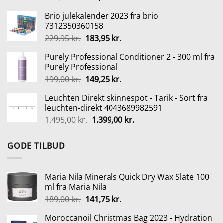
oprindelige
aktuelle
Brio julekalender 2023 fra brio
pris
pris
7312350360158
var:
er:
Den
Den
229,95
kr.
183,95
kr.
756,00 kr..
399,00 kr..
oprindelige
aktuelle
Purely Professional Conditioner 2 - 300 ml fra
pris
pris
Purely Professional
var:
er:
Den
Den
199,00
kr.
149,25
kr.
229,95 kr..
183,95 kr..
oprindelige
aktuelle
Leuchten Direkt skinnespot - Tarik - Sort fra
pris
pris
leuchten-direkt 4043689982591
var:
er:
Den
Den
1.495,00
kr.
1.399,00
kr.
199,00 kr..
149,25 kr..
oprindelige
aktuelle
pris
pris
GODE TILBUD
var:
er:
1.495,00 kr..
1.399,00 kr..
Maria Nila Minerals Quick Dry Wax Slate 100
ml fra Maria Nila
Den
Den
189,00
kr.
141,75
kr.
oprindelige
aktuelle
Moroccanoil Christmas Bag 2023 - Hydration
pris
pris