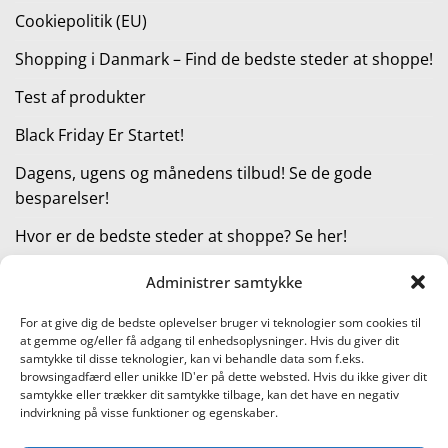
Cookiepolitik (EU)
Shopping i Danmark – Find de bedste steder at shoppe!
Test af produkter
Black Friday Er Startet!
Dagens, ugens og månedens tilbud! Se de gode
besparelser!
Hvor er de bedste steder at shoppe? Se her!
Administrer samtykke
KATEGORIER
For at give dig de bedste oplevelser bruger vi teknologier som cookies til
at gemme og/eller få adgang til enhedsoplysninger. Hvis du giver dit
Kategorier
samtykke til disse teknologier, kan vi behandle data som f.eks.
browsingadfærd eller unikke ID'er på dette websted. Hvis du ikke giver dit
samtykke eller trækker dit samtykke tilbage, kan det have en negativ
indvirkning på visse funktioner og egenskaber.
Læs vores guide til online shopping